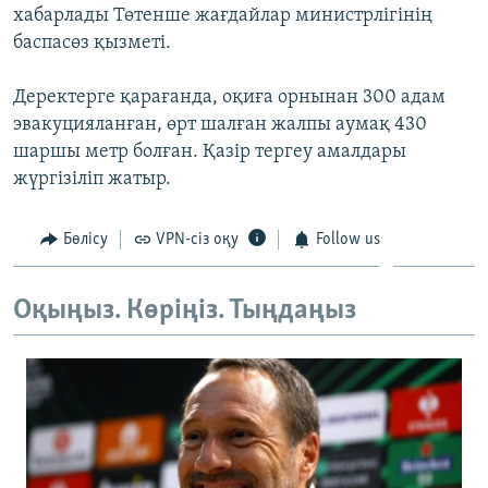
хабарлады Төтенше жағдайлар министрлігінің
ЖАЗЫЛЫҢЫЗ
баспасөз қызметі.
Деректерге қарағанда, оқиға орнынан 300 адам
Басқа тілдерде
эвакуцияланған, өрт шалған жалпы аумақ 430
шаршы метр болған. Қазір тергеу амалдары
жүргізіліп жатыр.
Бөлісу
VPN-сіз оқу
Follow us
Оқыңыз. Көріңіз. Тыңдаңыз