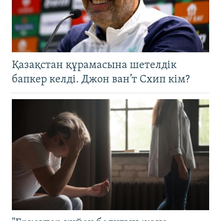
Қазақстан құрамасына шетелдік
бапкер келді. Джон ван’т Схип кім?