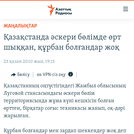
Accessibility
links
Skip
ЖАҢАЛЫҚТАР
to
ЖАҢАЛЫҚТАР
Қазақстанда әскери бөлімде өрт
main
САЯСАТ
content
шыққан, құрбан болғандар жоқ
AZATTYQTV
Skip
to
23 қазан 2010 жыл, 19:15
ҚАҢТАР ОҚИҒАСЫ
main
АДАМ ҚҰҚЫҚТАРЫ
Бөлісу
VPN-сіз оқу
Navigation
Skip
ӘЛЕУМЕТ
Қазақстанның оңтүстігіндегі Жамбыл облысының
to
Луговой стансасындағы әскери бөлім
ӘЛЕМ
Search
территориясында жұма күні кешкісін болған
АРНАЙЫ ЖОБАЛАР
өрттен, бірқатар соғыс техникасы жанып, оқ-дәрі
жарылған.
Русский
Құрбан болғандар мен зардап шеккендер жоқ деп