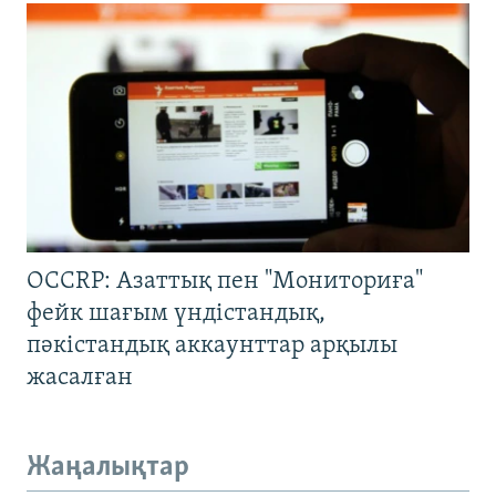
OCCRP: Азаттық пен "Мониториға"
фейк шағым үндістандық,
пәкістандық аккаунттар арқылы
жасалған
Жаңалықтар