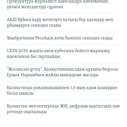
Прокуратура журналист Александра Алёхованың
үкімін жеңілдетуді сұраған
АҚШ Кубаға қару жеткізуге қатысы бар адамдар мен
ұйымдарға санкция салды
Ұлыбритания Ресейдің алты банкіне санкция салды
UEFA 2030 жылғы әлем кубогына бойкот жариялау
идеясынан бас тартпайды
"Жосықсыз ұстау". Қазақстанның адам құқығы бюросы
Ермек Нарымбаев жайлы мәлімдеме жасады
Қазақстанда рақымшылықпен 1,5 мың адам қамаудан
босап шықты
Қазақстан мектептерінде ЖИ, цифрлық қауіпсіздік пән
ретінде оқытылады