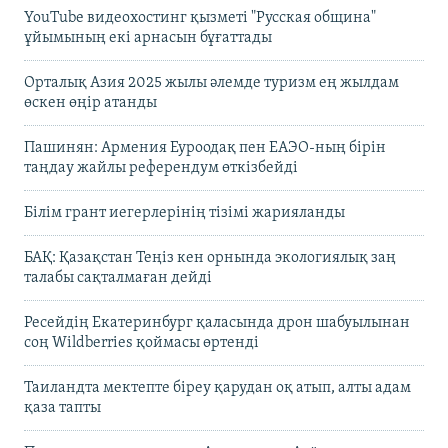
YouTube видеохостинг қызметі "Русская община"
ұйымының екі арнасын бұғаттады
Орталық Азия 2025 жылы әлемде туризм ең жылдам
өскен өңір атанды
Пашинян: Армения Еуроодақ пен ЕАЭО-ның бірін
таңдау жайлы референдум өткізбейді
Білім грант иегерлерінің тізімі жарияланды
БАҚ: Қазақстан Теңіз кен орнында экологиялық заң
талабы сақталмаған дейді
Ресейдің Екатеринбург қаласында дрон шабуылынан
соң Wildberries қоймасы өртенді
Таиландта мектепте біреу қарудан оқ атып, алты адам
қаза тапты