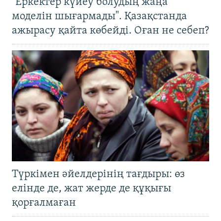
"Еркектер күйеу болудың жаңа
моделін шығармады". Қазақстанда
ажырасу қайта көбейді. Оған не себеп?
Түркімен әйелдерінің тағдыры: өз
елінде де, жат жерде де құқығы
қорғалмаған