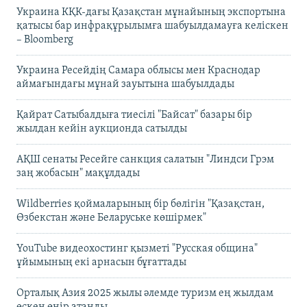
Украина КҚК-дағы Қазақстан мұнайының экспортына
қатысы бар инфрақұрылымға шабуылдамауға келіскен
– Bloomberg
Украина Ресейдің Самара облысы мен Краснодар
аймағындағы мұнай зауытына шабуылдады
Қайрат Сатыбалдыға тиесілі "Байсат" базары бір
жылдан кейін аукционда сатылды
АҚШ сенаты Ресейге санкция салатын "Линдси Грэм
заң жобасын" мақұлдады
Wildberries қоймаларының бір бөлігін "Қазақстан,
Өзбекстан және Беларуське көшірмек"
YouTube видеохостинг қызметі "Русская община"
ұйымының екі арнасын бұғаттады
Орталық Азия 2025 жылы әлемде туризм ең жылдам