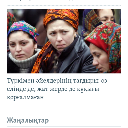
Түркімен әйелдерінің тағдыры: өз
елінде де, жат жерде де құқығы
қорғалмаған
Жаңалықтар