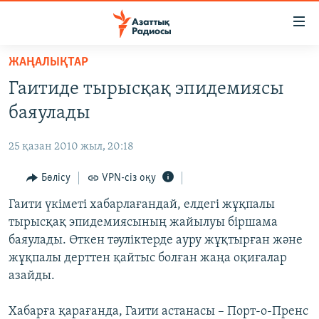
Accessibility
links
Skip
ЖАҢАЛЫҚТАР
to
ЖАҢАЛЫҚТАР
Гаитиде тырысқақ эпидемиясы
main
САЯСАТ
content
баяулады
AZATTYQTV
Skip
to
25 қазан 2010 жыл, 20:18
ҚАҢТАР ОҚИҒАСЫ
main
АДАМ ҚҰҚЫҚТАРЫ
Бөлісу
VPN-сіз оқу
Navigation
Skip
ӘЛЕУМЕТ
Гаити үкіметі хабарлағандай, елдегі жұқпалы
to
тырысқақ эпидемиясының жайылуы біршама
ӘЛЕМ
Search
баяулады. Өткен тәуліктерде ауру жұқтырған және
АРНАЙЫ ЖОБАЛАР
жұқпалы дерттен қайтыс болған жаңа оқиғалар
азайды.
Русский
Хабарға қарағанда, Гаити астанасы – Порт-о-Пренс