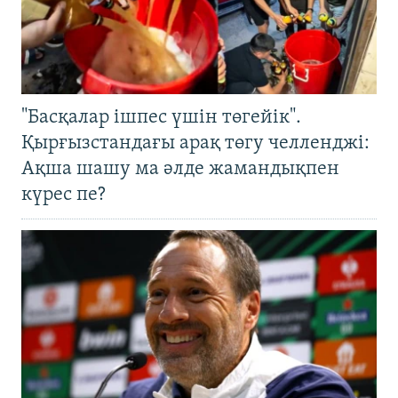
"Басқалар ішпес үшін төгейік".
Қырғызстандағы арақ төгу челленджі:
Ақша шашу ма әлде жамандықпен
күрес пе?