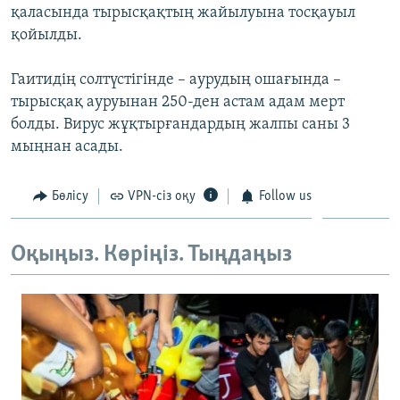
қаласында тырысқақтың жайылуына тосқауыл
ЖАЗЫЛЫҢЫЗ
қойылды.
Гаитидің солтүстігінде – аурудың ошағында –
Басқа тілдерде
тырысқақ ауруынан 250-ден астам адам мерт
болды. Вирус жұқтырғандардың жалпы саны 3
мыңнан асады.
Бөлісу
VPN-сіз оқу
Follow us
Оқыңыз. Көріңіз. Тыңдаңыз