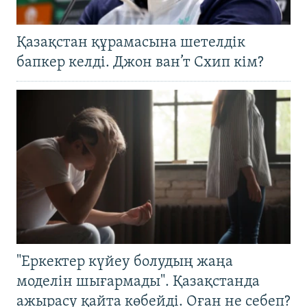
Қазақстан құрамасына шетелдік
бапкер келді. Джон ван’т Схип кім?
"Еркектер күйеу болудың жаңа
моделін шығармады". Қазақстанда
ажырасу қайта көбейді. Оған не себеп?