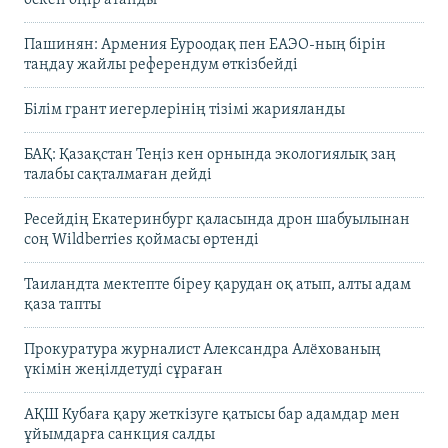
өскен өңір атанды
Пашинян: Армения Еуроодақ пен ЕАЭО-ның бірін
таңдау жайлы референдум өткізбейді
Білім грант иегерлерінің тізімі жарияланды
БАҚ: Қазақстан Теңіз кен орнында экологиялық заң
талабы сақталмаған дейді
Ресейдің Екатеринбург қаласында дрон шабуылынан
соң Wildberries қоймасы өртенді
Таиландта мектепте біреу қарудан оқ атып, алты адам
қаза тапты
Прокуратура журналист Александра Алёхованың
үкімін жеңілдетуді сұраған
АҚШ Кубаға қару жеткізуге қатысы бар адамдар мен
ұйымдарға санкция салды