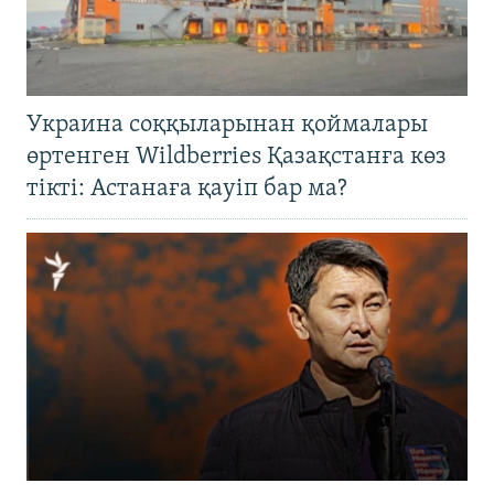
Украина соққыларынан қоймалары
өртенген Wildberries Қазақстанға көз
тікті: Астанаға қауіп бар ма?