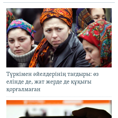
Түркімен әйелдерінің тағдыры: өз
елінде де, жат жерде де құқығы
қорғалмаған