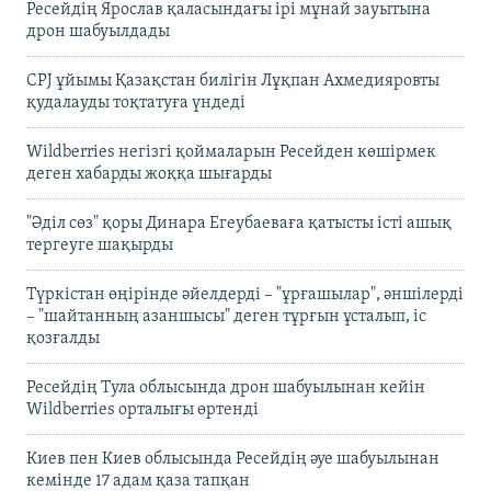
Ресейдің Ярослав қаласындағы ірі мұнай зауытына
дрон шабуылдады
CPJ ұйымы Қазақстан билігін Лұқпан Ахмедияровты
қудалауды тоқтатуға үндеді
Wildberries негізгі қоймаларын Ресейден көшірмек
деген хабарды жоққа шығарды
"Әділ сөз" қоры Динара Егеубаеваға қатысты істі ашық
тергеуге шақырды
Түркістан өңірінде әйелдерді – "ұрғашылар", әншілерді
– "шайтанның азаншысы" деген тұрғын ұсталып, іс
қозғалды
Ресейдің Тула облысында дрон шабуылынан кейін
Wildberries орталығы өртенді
Киев пен Киев облысында Ресейдің әуе шабуылынан
кемінде 17 адам қаза тапқан