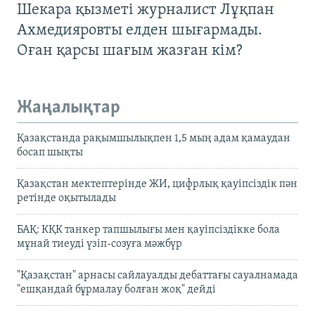
Шекара қызметі журналист Лұқпан
Ахмедияровты елден шығармады.
Оған қарсы шағым жазған кім?
Жаңалықтар
Қазақстанда рақымшылықпен 1,5 мың адам қамаудан
босап шықты
Қазақстан мектептерінде ЖИ, цифрлық қауіпсіздік пән
ретінде оқытылады
БАҚ: КҚК танкер тапшылығы мен қауіпсіздікке бола
мұнай тиеуді үзіп-созуға мәжбүр
"Қазақстан" арнасы сайлауалды дебаттағы сауалнамада
"ешқандай бұрмалау болған жоқ" дейді