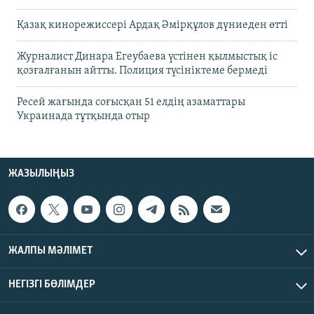
Қазақ кинорежиссері Ардақ Әмірқұлов дүниеден өтті
Журналист Динара Егеубаева үстінен қылмыстық іс
қозғалғанын айтты. Полиция түсініктеме бермеді
Ресей жағында соғысқан 51 елдің азаматтары
Украинада тұтқында отыр
ЖАЗЫЛЫҢЫЗ
ЖАЛПЫ МӘЛІМЕТ
НЕГІЗГІ БӨЛІМДЕР