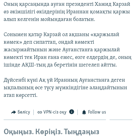
Оның қарсаңында ауған президенті Хамид Карзай
ЖАЗЫЛЫҢЫЗ
өз әкімшілігі өкілдерінің Ираннан қомақты қаржы
алып келгенін мойындаған болатын.
Басқа тілдерде
Сонымен қатар Карзай ол ақшаны «қаржылай
көмек» деп сипаттап, ондай көмекті
жасырмайтынын және Ауғанстанға қаржылай
көмекті тек Иран ғана емес, өзге елдердің де, оның
ішінде АҚШ-тың да беретінін шегелеп айтты.
Дүйсенбі күні Ақ үй Иранның Ауғанстанға деген
ықпалының өсе түсу мүмкіндігіне алаңдайтынын
атап көрсетті.
Бөлісу
VPN-сіз оқу
Follow us
Оқыңыз. Көріңіз. Тыңдаңыз