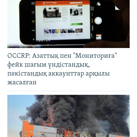
OCCRP: Азаттық пен "Мониториға"
фейк шағым үндістандық,
пәкістандық аккаунттар арқылы
жасалған