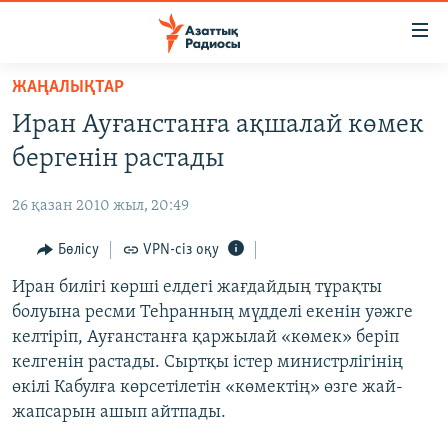
Accessibility
links
Skip
ЖАҢАЛЫҚТАР
to
ЖАҢАЛЫҚТАР
Иран Ауғанстанға ақшалай көмек
main
САЯСАТ
content
бергенін растады
AZATTYQTV
Skip
to
26 қазан 2010 жыл, 20:49
ҚАҢТАР ОҚИҒАСЫ
main
АДАМ ҚҰҚЫҚТАРЫ
Бөлісу
VPN-сіз оқу
Navigation
Skip
ӘЛЕУМЕТ
Иран билігі көрші елдегі жағдайдың тұрақты
to
болуына ресми Теһранның мүдделі екенін уәжге
ӘЛЕМ
Search
келтіріп, Ауғанстанға қаржылай «көмек» беріп
АРНАЙЫ ЖОБАЛАР
келгенін растады. Сыртқы істер министрлігінің
өкілі Кабулға көрсетілетін «көмектің» өзге жай-
Русский
жапсарын ашып айтпады.