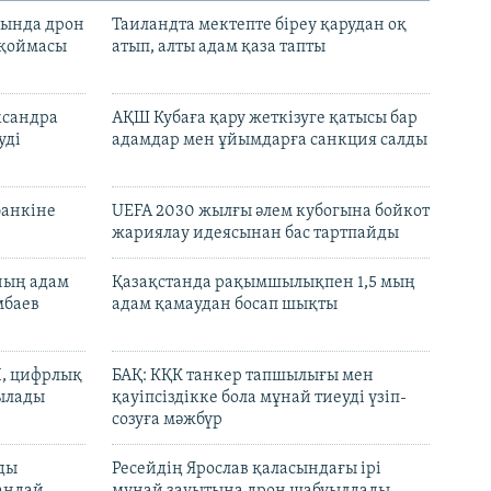
сында дрон
Таиландта мектепте біреу қарудан оқ
 қоймасы
атып, алты адам қаза тапты
ксандра
АҚШ Кубаға қару жеткізуге қатысы бар
уді
адамдар мен ұйымдарға санкция салды
банкіне
UEFA 2030 жылғы әлем кубогына бойкот
жариялау идеясынан бас тартпайды
нның адам
Қазақстанда рақымшылықпен 1,5 мың
мбаев
адам қамаудан босап шықты
И, цифрлық
БАҚ: КҚК танкер тапшылығы мен
тылады
қауіпсіздікке бола мұнай тиеуді үзіп-
созуға мәжбүр
лды
Ресейдің Ярослав қаласындағы ірі
андай
мұнай зауытына дрон шабуылдады