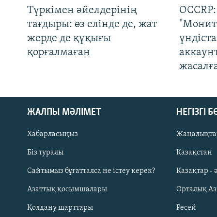
Түркімен әйелдерінің
OCCRP:
тағдыры: өз елінде де, жат
"Монит
жерде де құқығы
үндіст
қорғалмаған
аккаун
жасалғ
ЖАЛПЫ МӘЛІМЕТ
НЕГІЗГІ 
Хабарласыңыз
Жаңалықта
Біз туралы
Қазақстан
Русский
Сайтымыз бұғатталса не істеу керек?
Қазақтар - 
Азаттық қосымшалары
Орталық А
ЖАЗЫЛЫҢЫЗ
Қолдану шарттары
Ресей