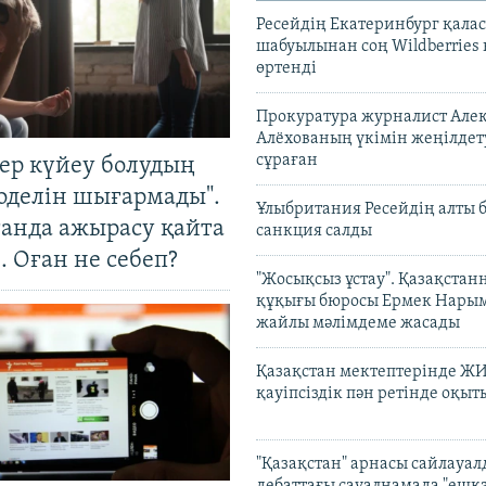
Ресейдің Екатеринбург қала
шабуылынан соң Wildberries
өртенді
Прокуратура журналист Але
Алёхованың үкімін жеңілдет
сұраған
тер күйеу болудың
оделін шығармады".
Ұлыбритания Ресейдің алты 
танда ажырасу қайта
санкция салды
. Оған не себеп?
"Жосықсыз ұстау". Қазақста
құқығы бюросы Ермек Нары
жайлы мәлімдеме жасады
Қазақстан мектептерінде Ж
қауіпсіздік пән ретінде оқы
"Қазақстан" арнасы сайлауа
дебаттағы сауалнамада "ешқ