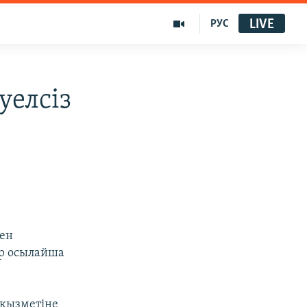
LIVE
РУС
уелсіз
мен
ар осылайша
 қызметіне