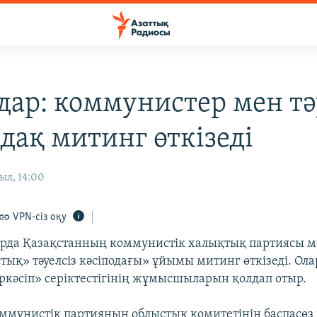
дар: коммунистер мен тә
одақ митинг өткізеді
ыл, 14:00
VPN-сіз оқу
арда Қазақстанның коммунистік халықтық партиясы 
ық» тәуелсіз кәсіподағы» ұйымы митинг өткізеді. Ол
кәсіп» серіктестігінің жұмысшыларын қолдап отыр.
оммунистік партияның облыстық комитетінің баспасөз