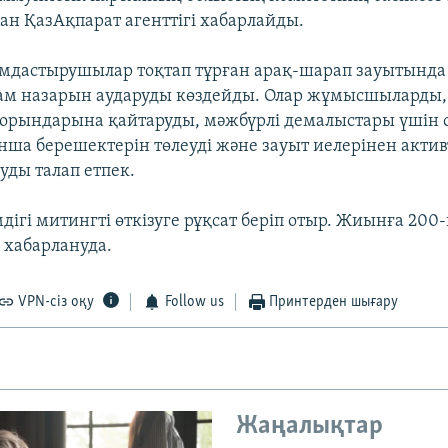
ған ҚазАқпарат агенттігі хабарлайды.
дастырушылар тоқтап тұрған арақ-шарап зауытында
ам назарын аударуды көздейды. Олар жұмысшыларды,
орындарына қайтаруды, мәжбүрлі демалыстары үшін 
ша берешектерін төлеуді және зауыт иелерінен активт
уды талап етпек.
дігі митингті өткізуге рұқсат беріп отыр. Жиынға 200
 хабарлануда.
VPN-сіз оқу
Follow us
Принтерден шығару
Жаңалықтар