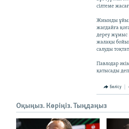
сілтеме жаса
Жиынды ұйым
жағдайға қоғ
дереу жұмыс 
жалақы бойын
салуды тоқтат
Павлодар әкім
қатысады деп
Бөлісу
Оқыңыз. Көріңіз. Тыңдаңыз