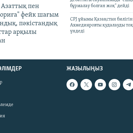
 Азаттық пен
бұрмалау болған жоқ" дейді
ориға" фейк шағым
CPJ ұйымы Қазақстан билігі
андық, пәкістандық
Ахмедияровты қудалауды тоқ
ттар арқылы
үндеді
ан
БӨЛІМДЕР
ЖАЗЫЛЫҢЫЗ
р
әлемде
зия