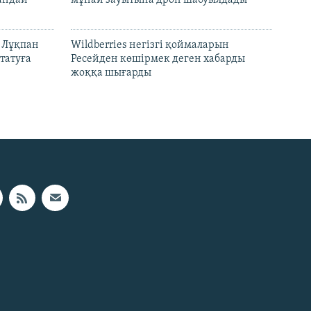
н Лұқпан
Wildberries негізгі қоймаларын
татуға
Ресейден көшірмек деген хабарды
жоққа шығарды