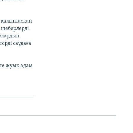
 қалыптасқан
 шеберлерді
олардың
ерді саудаға
-ге жуық адам