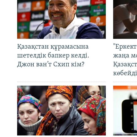
Қазақстан құрамасына
"Еркек
шетелдік бапкер келді.
жаңа м
Джон ван’т Схип кім?
Қазақс
көбейді