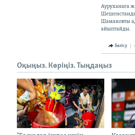
Ауруханаға 
Шешенстандағ
Шамановты а
айыптайды.
Бөлісу
Оқыңыз. Көріңіз. Тыңдаңыз