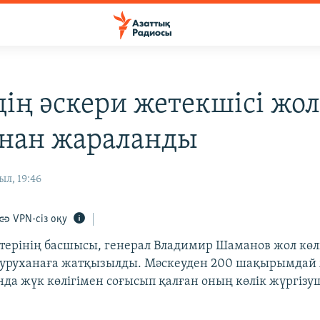
дің әскери жетекшісі жо
нан жараланды
ыл, 19:46
VPN-сіз оқу
штерінің басшысы, генерал Владимир Шаманов жол көл
уруханаға жатқызылды. Мәскеуден 200 шақырымдай 
да жүк көлігімен соғысып қалған оның көлік жүргізуш