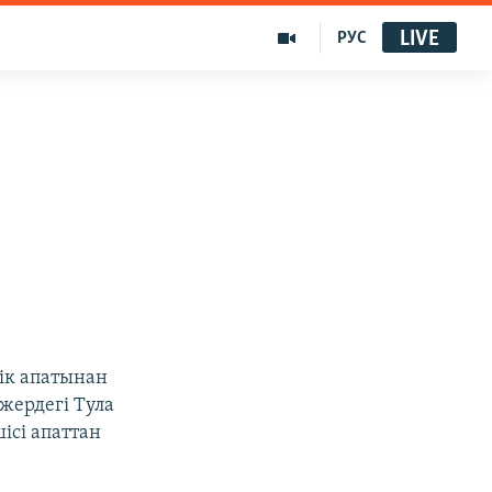
LIVE
РУС
л
ік апатынан
жердегі Тула
ісі апаттан