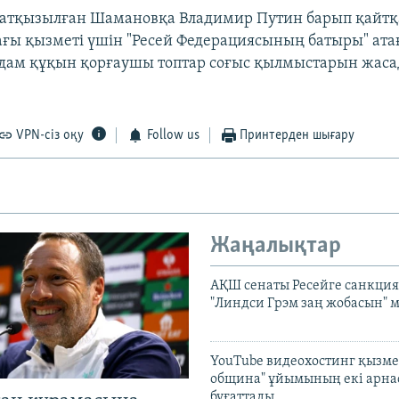
жатқызылған Шамановқа Владимир Путин барып қайтқ
ы қызметі үшін "Ресей Федерациясының батыры" ата
дам құқын қорғаушы топтар соғыс қылмыстарын жаса
VPN-сіз оқу
Follow us
Принтерден шығару
Жаңалықтар
АҚШ сенаты Ресейге санкция
"Линдси Грэм заң жобасын" 
YouTube видеохостинг қызмет
община" ұйымының екі арн
бұғаттады