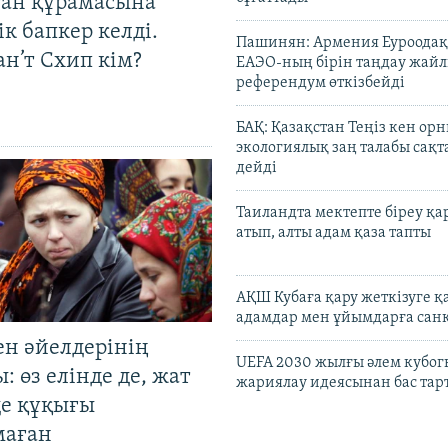
тан құрамасына
к бапкер келді.
Пашинян: Армения Еуроодақ
н’т Схип кім?
ЕАЭО-ның бірін таңдау жай
референдум өткізбейді
БАҚ: Қазақстан Теңіз кен ор
экологиялық заң талабы сақ
дейді
Таиландта мектепте біреу қа
атып, алты адам қаза тапты
АҚШ Кубаға қару жеткізуге қ
адамдар мен ұйымдарға сан
ен әйелдерінің
UEFA 2030 жылғы әлем кубог
: өз елінде де, жат
жариялау идеясынан бас та
де құқығы
маған