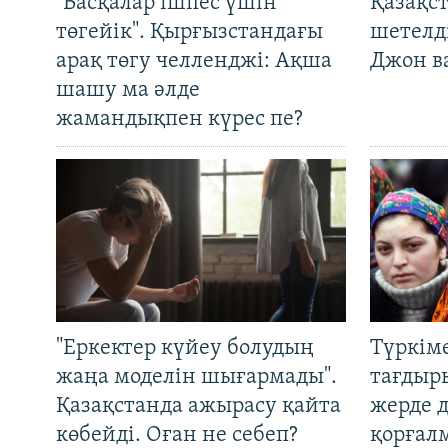
"Басқалар ішпес үшін
Қазақс
төгейік". Қырғызстандағы
шетелді
арақ төгу челленджі: Ақша
Джон ва
шашу ма әлде
жамандықпен күрес пе?
"Еркектер күйеу болудың
Түркім
жаңа моделін шығармады".
тағдыры
Қазақстанда ажырасу қайта
жерде 
көбейді. Оған не себеп?
қорғал