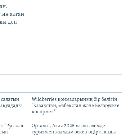
ан.
ғын алған
ды деп
 салатын
Wildberries қоймаларының бір бөлігін
мақұлдады
"Қазақстан, Өзбекстан және Беларуське
көшірмек"
і "Русская
Орталық Азия 2025 жылы әлемде
асын
туризм ең жылдам өскен өңір атанды