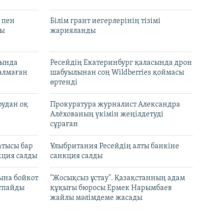
 пен
Білім грант иегерлерінің тізімі
лы
жарияланды
нында
Ресейдің Екатеринбург қаласында дрон
талмаған
шабуылынан соң Wildberries қоймасы
өртенді
рудан оқ
Прокуратура журналист Александра
Алёхованың үкімін жеңілдетуді
сұраған
атысы бар
Ұлыбритания Ресейдің алты банкіне
кция салды
санкция салды
ына бойкот
"Жосықсыз ұстау". Қазақстанның адам
ртпайды
құқығы бюросы Ермек Нарымбаев
жайлы мәлімдеме жасады