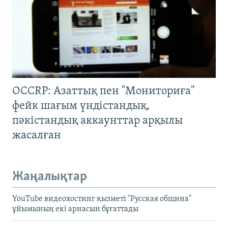
OCCRP: Азаттық пен "Мониториға"
фейк шағым үндістандық,
пәкістандық аккаунттар арқылы
жасалған
Жаңалықтар
YouTube видеохостинг қызметі "Русская община"
ұйымының екі арнасын бұғаттады