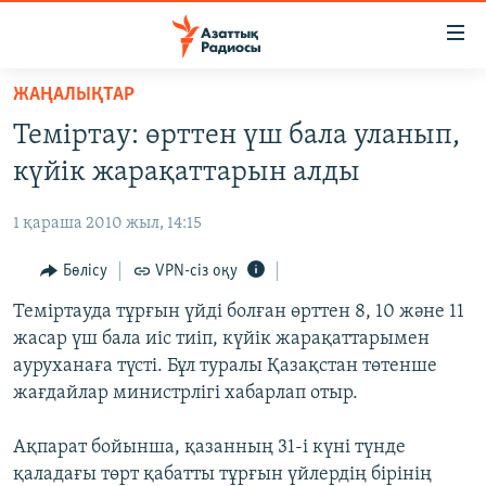
Accessibility
links
Skip
ЖАҢАЛЫҚТАР
to
ЖАҢАЛЫҚТАР
Теміртау: өрттен үш бала уланып,
main
САЯСАТ
content
күйік жарақаттарын алды
AZATTYQTV
Skip
to
1 қараша 2010 жыл, 14:15
ҚАҢТАР ОҚИҒАСЫ
main
АДАМ ҚҰҚЫҚТАРЫ
Бөлісу
VPN-сіз оқу
Navigation
Skip
ӘЛЕУМЕТ
Теміртауда тұрғын үйді болған өрттен 8, 10 және 11
to
жасар үш бала иіс тиіп, күйік жарақаттарымен
ӘЛЕМ
Search
ауруханаға түсті. Бұл туралы Қазақстан төтенше
АРНАЙЫ ЖОБАЛАР
жағдайлар министрлігі хабарлап отыр.
Русский
Ақпарат бойынша, қазанның 31-і күні түнде
қаладағы төрт қабатты тұрғын үйлердің бірінің