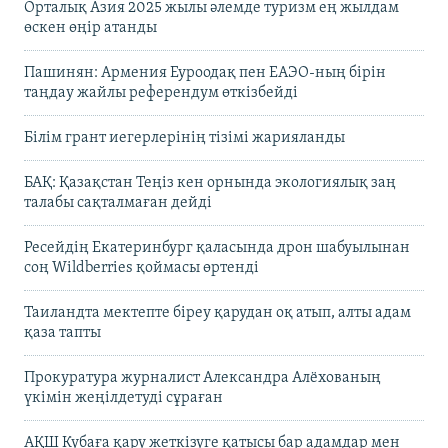
Орталық Азия 2025 жылы әлемде туризм ең жылдам
өскен өңір атанды
Пашинян: Армения Еуроодақ пен ЕАЭО-ның бірін
таңдау жайлы референдум өткізбейді
Білім грант иегерлерінің тізімі жарияланды
БАҚ: Қазақстан Теңіз кен орнында экологиялық заң
талабы сақталмаған дейді
Ресейдің Екатеринбург қаласында дрон шабуылынан
соң Wildberries қоймасы өртенді
Таиландта мектепте біреу қарудан оқ атып, алты адам
қаза тапты
Прокуратура журналист Александра Алёхованың
үкімін жеңілдетуді сұраған
АҚШ Кубаға қару жеткізуге қатысы бар адамдар мен