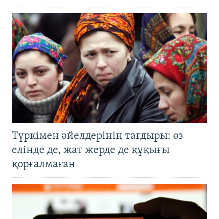
Түркімен әйелдерінің тағдыры: өз
елінде де, жат жерде де құқығы
қорғалмаған