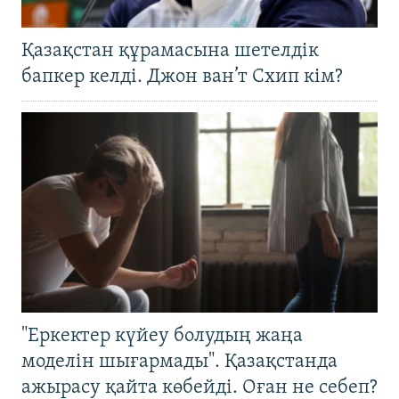
Қазақстан құрамасына шетелдік
бапкер келді. Джон ван’т Схип кім?
"Еркектер күйеу болудың жаңа
моделін шығармады". Қазақстанда
ажырасу қайта көбейді. Оған не себеп?