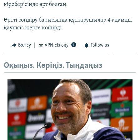
кіреберісінде өрт болған.
ЖАЗЫЛЫҢЫЗ
Өртті сөндіру барысында құтқарушылар 4 адамды
қауіпсіз жерге көшірді.
Басқа тілдерде
Бөлісу
VPN-сіз оқу
Follow us
Оқыңыз. Көріңіз. Тыңдаңыз