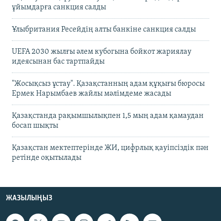
ұйымдарға санкция салды
Ұлыбритания Ресейдің алты банкіне санкция салды
UEFA 2030 жылғы әлем кубогына бойкот жариялау
идеясынан бас тартпайды
"Жосықсыз ұстау". Қазақстанның адам құқығы бюросы
Ермек Нарымбаев жайлы мәлімдеме жасады
Қазақстанда рақымшылықпен 1,5 мың адам қамаудан
босап шықты
Қазақстан мектептерінде ЖИ, цифрлық қауіпсіздік пән
ретінде оқытылады
ЖАЗЫЛЫҢЫЗ