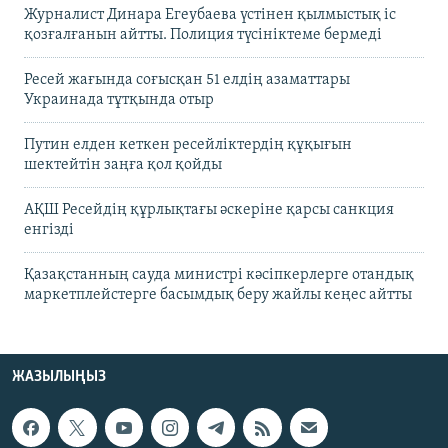
Журналист Динара Егеубаева үстінен қылмыстық іс
қозғалғанын айтты. Полиция түсініктеме бермеді
Ресей жағында соғысқан 51 елдің азаматтары
Украинада тұтқында отыр
Путин елден кеткен ресейліктердің құқығын
шектейтін заңға қол қойды
АҚШ Ресейдің құрлықтағы әскеріне қарсы санкция
енгізді
Қазақстанның сауда министрі кәсіпкерлерге отандық
маркетплейстерге басымдық беру жайлы кеңес айтты
ЖАЗЫЛЫҢЫЗ