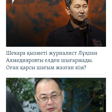
Шекара қызметі журналист Лұқпан
Ахмедияровты елден шығармады.
Оған қарсы шағым жазған кім?