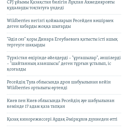
CPJ ұйымы Қазақстан билігін Лұқпан Ахмедияровты
қудалауды тоқтатуға үндеді
Wildberries негізгі қоймаларын Ресейден көшірмек
деген хабарды жоққа шығарды
"Әділ сөз" қоры Динара Егеубаеваға қатысты істі ашық
тергеуге шақырды
Түркістан өңірінде әйелдерді – "ұрғашылар", әншілерді
– "шайтанның азаншысы" деген тұрғын ұсталып, іс
қозғалды
Ресейдің Тула облысында дрон шабуылынан кейін
Wildberries орталығы өртенді
Киев пен Киев облысында Ресейдің әуе шабуылынан
кемінде 17 адам қаза тапқан
Қазақ кинорежиссері Ардақ Әмірқұлов дүниеден өтті