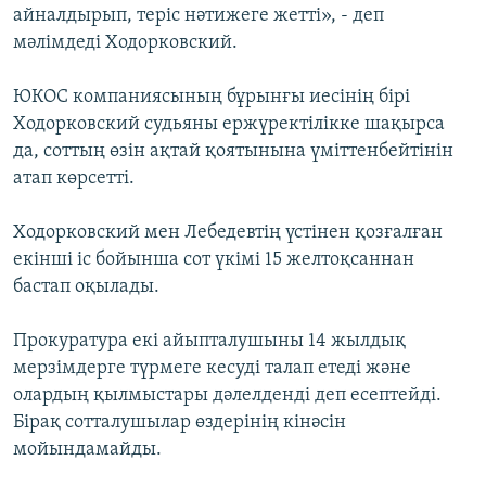
айналдырып, теріс нәтижеге жетті», - деп
ЖАЗЫЛЫҢЫЗ
мәлімдеді Ходорковский.
ЮКОС компаниясының бұрынғы иесінің бірі
Басқа тілдерде
Ходорковский судьяны ержүректілікке шақырса
да, соттың өзін ақтай қоятынына үміттенбейтінін
атап көрсетті.
Ходорковский мен Лебедевтің үстінен қозғалған
екінші іс бойынша сот үкімі 15 желтоқсаннан
бастап оқылады.
Прокуратура екі айыпталушыны 14 жылдық
мерзімдерге түрмеге кесуді талап етеді және
олардың қылмыстары дәлелденді деп есептейді.
Бірақ сотталушылар өздерінің кінәсін
мойындамайды.