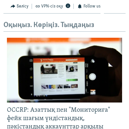
Бөлісу
VPN-сіз оқу
Follow us
Оқыңыз. Көріңіз. Тыңдаңыз
OCCRP: Азаттық пен "Мониториға"
фейк шағым үндістандық,
пәкістандық аккаунттар арқылы