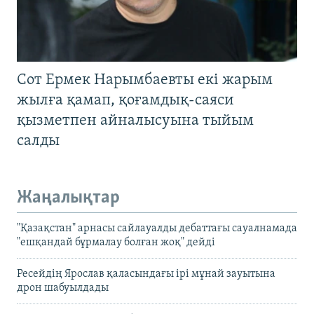
Сот Ермек Нарымбаевты екі жарым
жылға қамап, қоғамдық-саяси
қызметпен айналысуына тыйым
салды
Жаңалықтар
"Қазақстан" арнасы сайлауалды дебаттағы сауалнамада
"ешқандай бұрмалау болған жоқ" дейді
Ресейдің Ярослав қаласындағы ірі мұнай зауытына
дрон шабуылдады