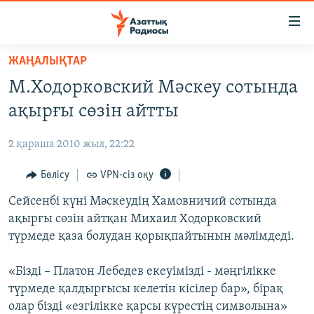
Accessibility
links
Skip
ЖАҢАЛЫҚТАР
to
ЖАҢАЛЫҚТАР
М.Ходорковский Мәскеу сотында
main
САЯСАТ
content
ақырғы сөзін айтты
AZATTYQTV
Skip
to
2 қараша 2010 жыл, 22:22
ҚАҢТАР ОҚИҒАСЫ
main
АДАМ ҚҰҚЫҚТАРЫ
Бөлісу
VPN-сіз оқу
Navigation
Skip
ӘЛЕУМЕТ
Сейсенбі күні Мәскеудің Хамовничий сотында
to
ақырғы сөзін айтқан Михаил Ходорковский
ӘЛЕМ
Search
түрмеде қаза болудан қорықпайтынын мәлімдеді.
АРНАЙЫ ЖОБАЛАР
«Бізді – Платон Лебедев екеуімізді - мәңгілікке
Русский
түрмеде қалдырғысы келетін кісілер бар», бірақ
олар бізді «езгілікке қарсы күрестің символына»