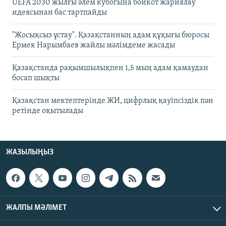
UEFA 2030 жылғы әлем кубогына бойкот жариялау
идеясынан бас тартпайды
"Жосықсыз ұстау". Қазақстанның адам құқығы бюросы
Ермек Нарымбаев жайлы мәлімдеме жасады
Қазақстанда рақымшылықпен 1,5 мың адам қамаудан
босап шықты
Қазақстан мектептерінде ЖИ, цифрлық қауіпсіздік пән
ретінде оқытылады
ЖАЗЫЛЫҢЫЗ
ЖАЛПЫ МӘЛІМЕТ