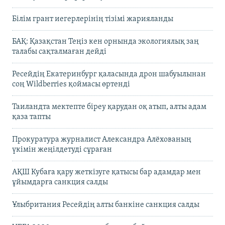
Білім грант иегерлерінің тізімі жарияланды
БАҚ: Қазақстан Теңіз кен орнында экологиялық заң
талабы сақталмаған дейді
Ресейдің Екатеринбург қаласында дрон шабуылынан
соң Wildberries қоймасы өртенді
Таиландта мектепте біреу қарудан оқ атып, алты адам
қаза тапты
Прокуратура журналист Александра Алёхованың
үкімін жеңілдетуді сұраған
АҚШ Кубаға қару жеткізуге қатысы бар адамдар мен
ұйымдарға санкция салды
Ұлыбритания Ресейдің алты банкіне санкция салды