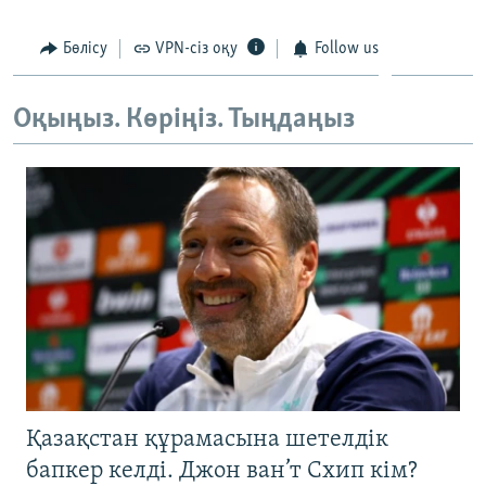
ЖАЗЫЛЫҢЫЗ
Бөлісу
VPN-сіз оқу
Follow us
Оқыңыз. Көріңіз. Тыңдаңыз
Басқа тілдерде
Қазақстан құрамасына шетелдік
бапкер келді. Джон ван’т Схип кім?