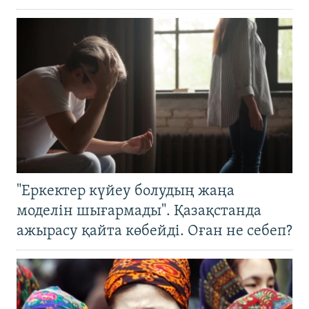
"Еркектер күйеу болудың жаңа
моделін шығармады". Қазақстанда
ажырасу қайта көбейді. Оған не себеп?