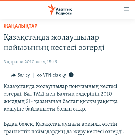
Accessibility
links
Skip
ЖАҢАЛЫҚТАР
to
ЖАҢАЛЫҚТАР
Қазақстанда жолаушылар
main
САЯСАТ
content
пойызының кестесі өзгерді
AZATTYQTV
Skip
to
3 қараша 2010 жыл, 15:49
ҚАҢТАР ОҚИҒАСЫ
main
АДАМ ҚҰҚЫҚТАРЫ
Бөлісу
VPN-сіз оқу
Navigation
Skip
ӘЛЕУМЕТ
Қазақстанда жолаушылар пойызының кестесі
to
өзгерді. Бұл ТМД мен Балтық елдерінің 2010
ӘЛЕМ
Search
жылдың 31- қазанынан бастап қысқы уақытқа
АРНАЙЫ ЖОБАЛАР
көшуіне байланысты болып отыр.
Русский
Бұдан бөлек, Қазақстан аумағы арқылы өтетін
транзиттік пойыздардың да жүру кестесі өзгерді.