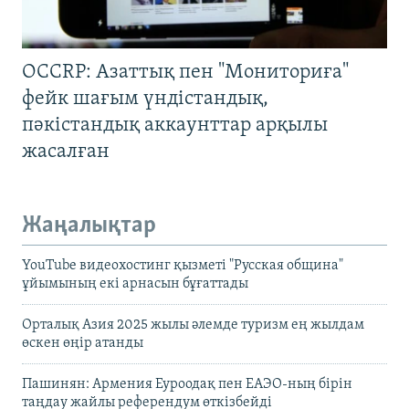
OCCRP: Азаттық пен "Мониториға"
фейк шағым үндістандық,
пәкістандық аккаунттар арқылы
жасалған
Жаңалықтар
YouTube видеохостинг қызметі "Русская община"
ұйымының екі арнасын бұғаттады
Орталық Азия 2025 жылы әлемде туризм ең жылдам
өскен өңір атанды
Пашинян: Армения Еуроодақ пен ЕАЭО-ның бірін
таңдау жайлы референдум өткізбейді