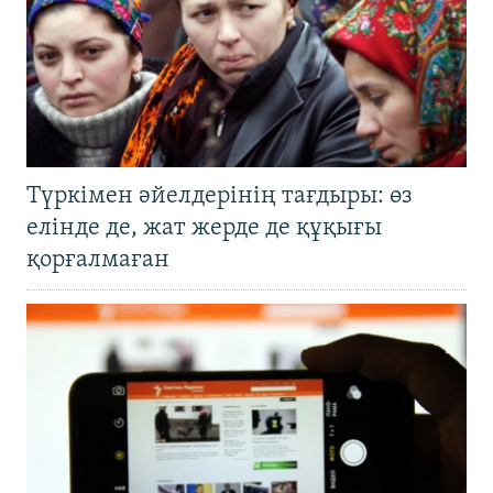
Түркімен әйелдерінің тағдыры: өз
елінде де, жат жерде де құқығы
қорғалмаған