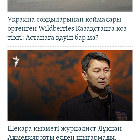
Украина соққыларынан қоймалары
өртенген Wildberries Қазақстанға көз
тікті: Астанаға қауіп бар ма?
Шекара қызметі журналист Лұқпан
Ахмедияровты елден шығармады.