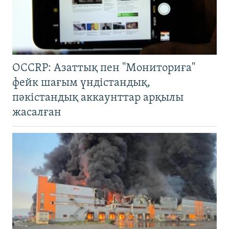
OCCRP: Азаттық пен "Мониториға"
фейк шағым үндістандық,
пәкістандық аккаунттар арқылы
жасалған