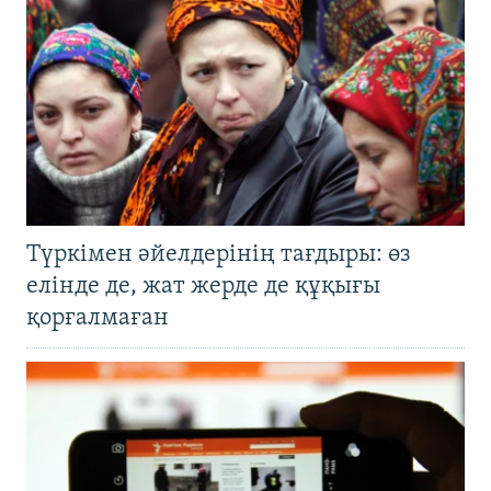
Түркімен әйелдерінің тағдыры: өз
елінде де, жат жерде де құқығы
қорғалмаған