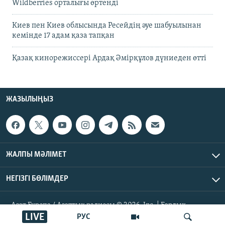
Wildberries орталығы өртенді
Киев пен Киев облысында Ресейдің әуе шабуылынан
кемінде 17 адам қаза тапқан
Қазақ кинорежиссері Ардақ Әмірқұлов дүниеден өтті
ЖАЗЫЛЫҢЫЗ
ЖАЛПЫ МӘЛІМЕТ
НЕГІЗГІ БӨЛІМДЕР
Азат Еуропа / Азаттық радиосы © 2026, Inc. | Барлық
құқықтары қорғалған
LIVE
РУС