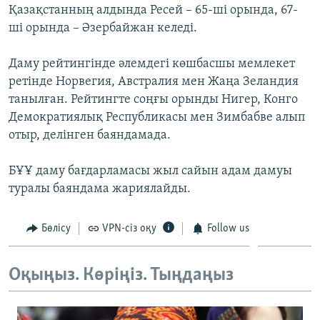
Қазақстанның алдында Ресей – 65-ші орында, 67-
ЖАЗЫЛЫҢЫЗ
ші орында – Әзербайжан келеді.
Даму рейтингінде әлемдегі көшбасшы мемлекет
Басқа тілдерде
ретінде Норвегия, Австралия мен Жаңа Зеландия
танылған. Рейтингте соңғы орынды Нигер, Конго
Демократиялық Республикасы мен Зимбабве алып
отыр, делінген баяндамада.
БҰҰ даму бағдарламасы жыл сайын адам дамуы
туралы баяндама жариялайды.
Бөлісу
VPN-сіз оқу
Follow us
Оқыңыз. Көріңіз. Тыңдаңыз