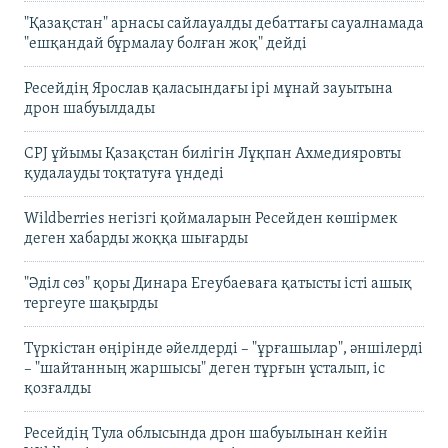
"Қазақстан" арнасы сайлауалды дебаттағы сауалнамада
"ешқандай бұрмалау болған жоқ" дейді
Ресейдің Ярослав қаласындағы ірі мұнай зауытына
дрон шабуылдады
CPJ ұйымы Қазақстан билігін Лұқпан Ахмедияровты
қудалауды тоқтатуға үндеді
Wildberries негізгі қоймаларын Ресейден көшірмек
деген хабарды жоққа шығарды
"Әділ сөз" қоры Динара Егеубаеваға қатысты істі ашық
тергеуге шақырды
Түркістан өңірінде әйелдерді – "ұрғашылар", әншілерді
– "шайтанның жаршысы" деген тұрғын ұсталып, іс
қозғалды
Ресейдің Тула облысында дрон шабуылынан кейін