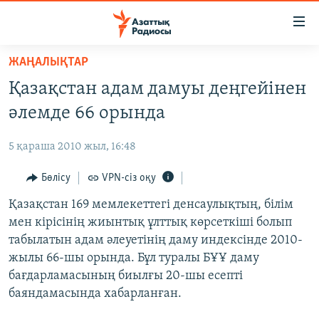
Accessibility
links
Skip
ЖАҢАЛЫҚТАР
to
ЖАҢАЛЫҚТАР
Қазақстан адам дамуы деңгейінен
main
САЯСАТ
content
әлемде 66 орында
AZATTYQTV
Skip
to
5 қараша 2010 жыл, 16:48
ҚАҢТАР ОҚИҒАСЫ
main
АДАМ ҚҰҚЫҚТАРЫ
Бөлісу
VPN-сіз оқу
Navigation
Skip
ӘЛЕУМЕТ
Қазақстан 169 мемлекеттегі денсаулықтың, білім
to
мен кірісінің жиынтық ұлттық көрсеткіші болып
ӘЛЕМ
Search
табылатын адам әлеуетінің даму индексінде 2010-
АРНАЙЫ ЖОБАЛАР
жылы 66-шы орында. Бұл туралы БҰҰ даму
бағдарламасының биылғы 20-шы есепті
Русский
баяндамасында хабарланған.