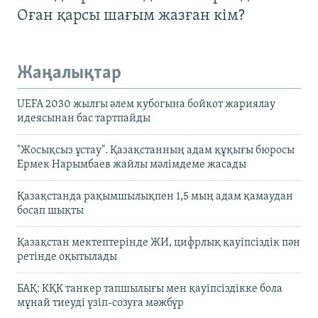
Оған қарсы шағым жазған кім?
Жаңалықтар
UEFA 2030 жылғы әлем кубогына бойкот жариялау
идеясынан бас тартпайды
"Жосықсыз ұстау". Қазақстанның адам құқығы бюросы
Ермек Нарымбаев жайлы мәлімдеме жасады
Қазақстанда рақымшылықпен 1,5 мың адам қамаудан
босап шықты
Қазақстан мектептерінде ЖИ, цифрлық қауіпсіздік пән
ретінде оқытылады
БАҚ: КҚК танкер тапшылығы мен қауіпсіздікке бола
мұнай тиеуді үзіп-созуға мәжбүр