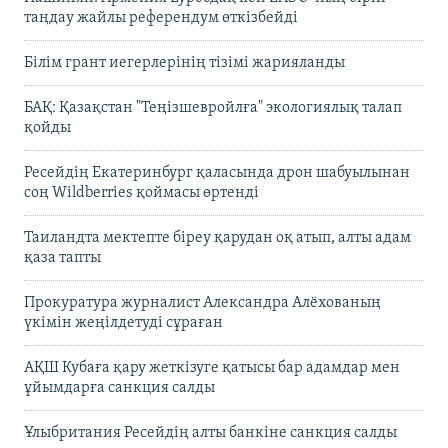
таңдау жайлы референдум өткізбейді
Білім грант иегерлерінің тізімі жарияланды
БАҚ: Қазақстан "Теңізшевройлға" экологиялық талап
қойды
Ресейдің Екатеринбург қаласында дрон шабуылынан
соң Wildberries қоймасы өртенді
Таиландта мектепте біреу қарудан оқ атып, алты адам
қаза тапты
Прокуратура журналист Александра Алёхованың
үкімін жеңілдетуді сұраған
АҚШ Кубаға қару жеткізуге қатысы бар адамдар мен
ұйымдарға санкция салды
Ұлыбритания Ресейдің алты банкіне санкция салды