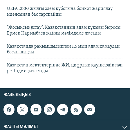
UEFA 2030 жылғы әлем кубогына бойкот жариялау
идеясынан бас тартпайды
"Жосықсыз ұстау". Қазақстанның адам құқығы бюросы
Ермек Нарымбаев жайлы мәлімдеме жасады
Қазақстанда рақымшылықпен 1,5 мың адам қамаудан
босап шықты
Қазақстан мектептерінде ЖИ, цифрлық қауіпсіздік пән
ретінде оқытылады
ЖАЗЫЛЫҢЫЗ
ЖАЛПЫ МӘЛІМЕТ