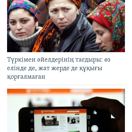
Түркімен әйелдерінің тағдыры: өз
елінде де, жат жерде де құқығы
қорғалмаған