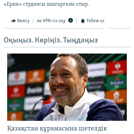
«Ерик» студиясы шығарғалы отыр.
ЖАЗЫЛЫҢЫЗ
Бөлісу
VPN-сіз оқу
Follow us
Басқа тілдерде
Оқыңыз. Көріңіз. Тыңдаңыз
Қазақстан құрамасына шетелдік