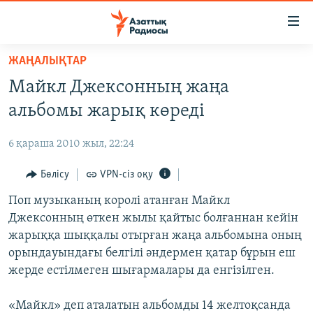
Accessibility
links
Skip
ЖАҢАЛЫҚТАР
to
ЖАҢАЛЫҚТАР
Майкл Джексонның жаңа
main
САЯСАТ
content
альбомы жарық көреді
AZATTYQTV
Skip
to
6 қараша 2010 жыл, 22:24
ҚАҢТАР ОҚИҒАСЫ
main
АДАМ ҚҰҚЫҚТАРЫ
Бөлісу
VPN-сіз оқу
Navigation
Skip
ӘЛЕУМЕТ
Поп музыканың королі атанған Майкл
to
Джексонның өткен жылы қайтыс болғаннан кейін
ӘЛЕМ
Search
жарыққа шыққалы отырған жаңа альбомына оның
АРНАЙЫ ЖОБАЛАР
орындауындағы белгілі әндермен қатар бұрын еш
жерде естілмеген шығармалары да енгізілген.
Русский
«Майкл» деп аталатын альбомды 14 желтоқсанда