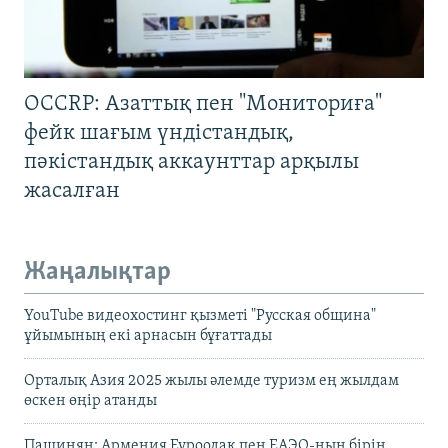
OCCRP: Азаттық пен "Мониториға"
фейк шағым үндістандық,
пәкістандық аккаунттар арқылы
жасалған
Жаңалықтар
YouTube видеохостинг қызметі "Русская община"
ұйымының екі арнасын бұғаттады
Орталық Азия 2025 жылы әлемде туризм ең жылдам
өскен өңір атанды
Пашинян: Армения Еуроодақ пен ЕАЭО-ның бірін