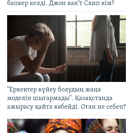
бапкер келді. Джон ван’т Схип кім?
"Еркектер күйеу болудың жаңа
моделін шығармады". Қазақстанда
ажырасу қайта көбейді. Оған не себеп?