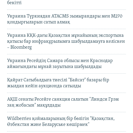
бекітті
Украина Түркиядан ATACMS зымырандары мен M270
қондырғыларын сатып алмақ
Украина КҚК-дағы Қазақстан мұнайының экспортына
қатысы бар инфрақұрылымға шабуылдамауға келіскен
– Bloomberg
Украина Ресейдің Самара облысы мен Краснодар
аймағындағы мұнай зауытына шабуылдады
Қайрат Сатыбалдыға тиесілі "Байсат" базары бір
жылдан кейін аукционда сатылды
АҚШ сенаты Ресейге санкция салатын "Линдси Грэм
заң жобасын" мақұлдады
Wildberries қоймаларының бір бөлігін "Қазақстан,
Өзбекстан және Беларуське көшірмек"