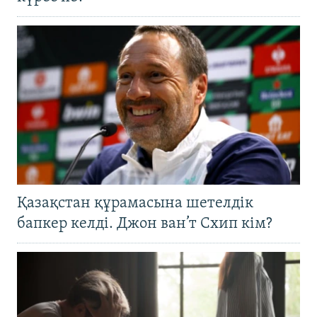
Қазақстан құрамасына шетелдік
бапкер келді. Джон ван’т Схип кім?