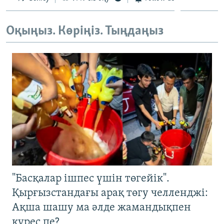
Оқыңыз. Көріңіз. Тыңдаңыз
"Басқалар ішпес үшін төгейік".
Қырғызстандағы арақ төгу челленджі:
Ақша шашу ма әлде жамандықпен
күрес пе?