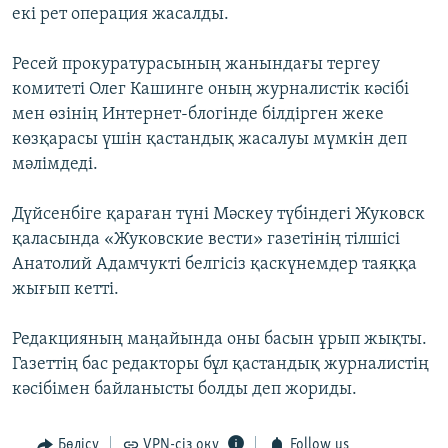
екі рет операция жасалды.
ЖАЗЫЛЫҢЫЗ
Ресей прокуратурасының жанындағы тергеу
комитеті Олег Кашинге оның журналистік кәсібі
Басқа тілдерде
мен өзінің Интернет-блогінде білдірген жеке
көзқарасы үшін қастандық жасалуы мүмкін деп
мәлімдеді.
Дүйсенбіге қараған түні Мәскеу түбіндегі Жуковск
қаласында «Жуковские вести» газетінің тілшісі
Анатолий Адамчукті белгісіз қаскүнемдер таяққа
жығып кетті.
Редакцияның маңайында оны басын ұрып жықты.
Газеттің бас редакторы бұл қастандық журналистің
кәсібімен байланысты болды деп жориды.
Бөлісу
VPN-сіз оқу
Follow us