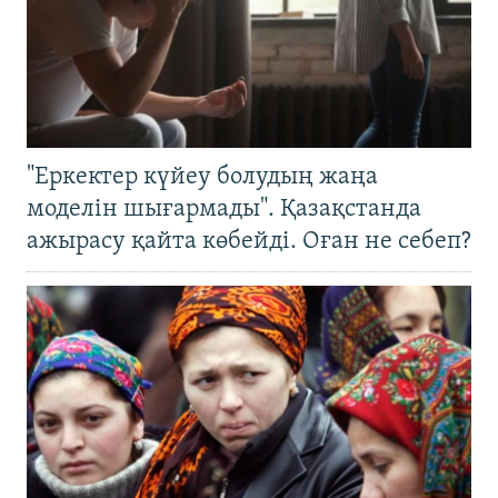
"Еркектер күйеу болудың жаңа
моделін шығармады". Қазақстанда
ажырасу қайта көбейді. Оған не себеп?