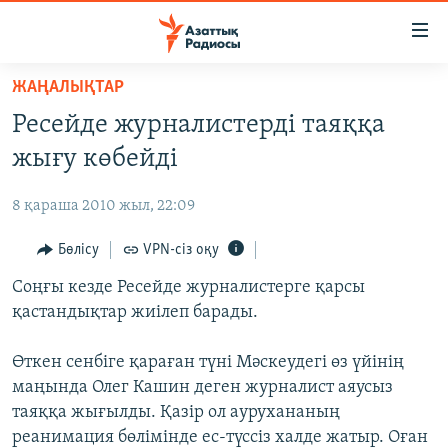
Accessibility
links
Skip
ЖАҢАЛЫҚТАР
to
ЖАҢАЛЫҚТАР
Ресейде журналистерді таяққа
main
САЯСАТ
content
жығу көбейді
AZATTYQTV
Skip
to
8 қараша 2010 жыл, 22:09
ҚАҢТАР ОҚИҒАСЫ
main
АДАМ ҚҰҚЫҚТАРЫ
Бөлісу
VPN-сіз оқу
Navigation
Skip
ӘЛЕУМЕТ
Соңғы кезде Ресейде журналистерге қарсы
to
қастандықтар жиілеп барады.
ӘЛЕМ
Search
АРНАЙЫ ЖОБАЛАР
Өткен сенбіге қараған түні Мәскеудегі өз үйінің
маңында Олег Кашин деген журналист аяусыз
Русский
таяққа жығылды. Қазір ол аурухананың
реанимация бөлімінде ес-түссіз халде жатыр. Оған