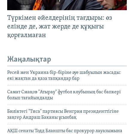
Түркімен әйелдерінің тағдыры: өз
елінде де, жат жерде де құқығы
қорғалмаған
Жаңалықтар
Ресей мен Украина бір-біріне әуе шабуылын жасады:
екі жақтан да қаза тапқандар бар
Самат Смақов "Атырау" футбол клубының бас бапкері
болып тағайындалды
Биліктегі "Тиса" партиясы Венгрия президенттігіне
заңгер Андраш Баканы ұсынбақ
АҚШ сенаты Тодд Бланшты бас прокурор лауазымына