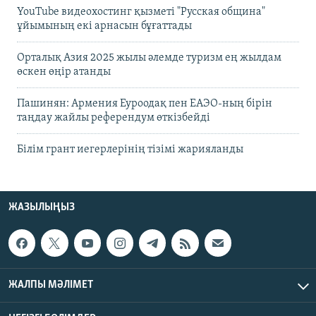
YouTube видеохостинг қызметі "Русская община"
ұйымының екі арнасын бұғаттады
Орталық Азия 2025 жылы әлемде туризм ең жылдам
өскен өңір атанды
Пашинян: Армения Еуроодақ пен ЕАЭО-ның бірін
таңдау жайлы референдум өткізбейді
Білім грант иегерлерінің тізімі жарияланды
ЖАЗЫЛЫҢЫЗ
ЖАЛПЫ МӘЛІМЕТ