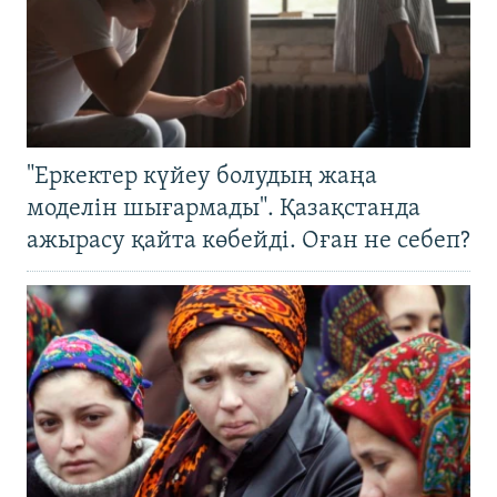
"Еркектер күйеу болудың жаңа
моделін шығармады". Қазақстанда
ажырасу қайта көбейді. Оған не себеп?