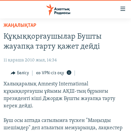
Accessibility
links
Skip
ЖАҢАЛЫҚТАР
to
ЖАҢАЛЫҚТАР
Құқыққорғаушылар Бушты
main
САЯСАТ
content
жауапқа тарту қажет дейді
AZATTYQTV
Skip
to
11 қараша 2010 жыл, 14:34
ҚАҢТАР ОҚИҒАСЫ
main
АДАМ ҚҰҚЫҚТАРЫ
Бөлісу
VPN-сіз оқу
Navigation
Skip
ӘЛЕУМЕТ
Халықаралық Amnesty International
to
құқыққорғаушы ұйымы АҚШ-тың бұрынғы
ӘЛЕМ
Search
президенті кіші Джордж Бушты жауапқа тарту
АРНАЙЫ ЖОБАЛАР
керек дейді.
Русский
Буш осы аптада сатылымға түскен "Маңызды
шешімдер" деп аталатын мемуарында, лаңкестер