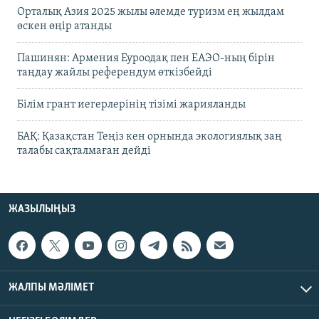
Орталық Азия 2025 жылы әлемде туризм ең жылдам
өскен өңір атанды
Пашинян: Армения Еуроодақ пен ЕАЭО-ның бірін
таңдау жайлы референдум өткізбейді
Білім грант иегерлерінің тізімі жарияланды
БАҚ: Қазақстан Теңіз кен орнында экологиялық заң
талабы сақталмаған дейді
ЖАЗЫЛЫҢЫЗ
ЖАЛПЫ МӘЛІМЕТ