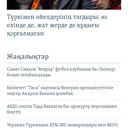
Түркімен әйелдерінің тағдыры: өз
елінде де, жат жерде де құқығы
қорғалмаған
Жаңалықтар
Самат Смақов "Атырау" футбол клубының бас бапкері
болып тағайындалды
Биліктегі "Тиса" партиясы Венгрия президенттігіне
заңгер Андраш Баканы ұсынбақ
АҚШ сенаты Тодд Бланшты бас прокурор лауазымына
бекітті
Украина Түркиядан ATACMS зымырандары мен M270