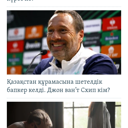
Қазақстан құрамасына шетелдік
бапкер келді. Джон ван’т Схип кім?