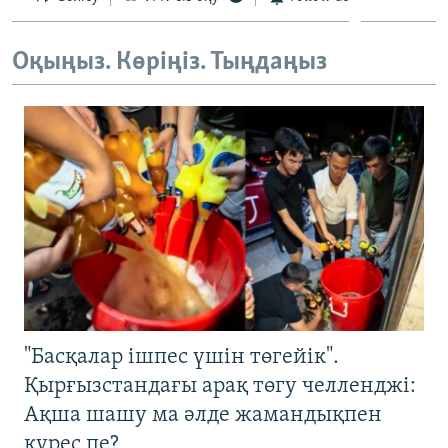
Оқыңыз. Көріңіз. Тыңдаңыз
"Басқалар ішпес үшін төгейік".
Қырғызстандағы арақ төгу челленджі:
Ақша шашу ма әлде жамандықпен
күрес пе?