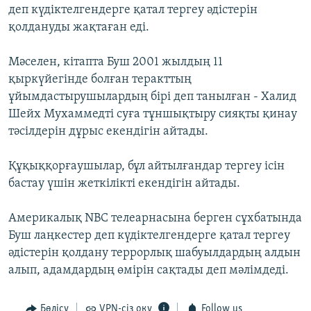
деп күдіктелгендерге қатал тергеу әдістерін
ЖАЗЫЛЫҢЫЗ
қолдануды жақтаған еді.
Мәселен, кітапта Буш 2001 жылдың 11
Басқа тілдерде
қыркүйегінде болған теракттың
ұйымдастырушылардың бірі деп танылған - Халид
Шейх Мухаммедті суға тұншықтыру сияқты қинау
тәсілдерін дұрыс екендігін айтады.
Құқыққорғаушылар, бұл айтылғандар тергеу ісін
бастау үшін жеткілікті екендігін айтады.
Америкалық NBC телеарнасына берген сұхбатында
Буш лаңкестер деп күдіктелгендерге қатал тергеу
әдістерін қолдану террорлық шабуылдардың алдын
алып, адамдардың өмірін сақтады деп мәлімдеді.
Бөлісу
VPN-сіз оқу
Follow us