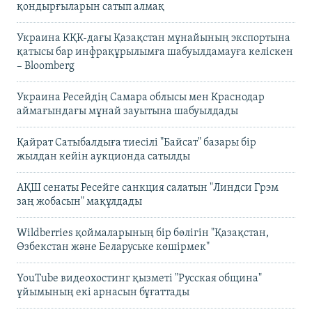
қондырғыларын сатып алмақ
Украина КҚК-дағы Қазақстан мұнайының экспортына
қатысы бар инфрақұрылымға шабуылдамауға келіскен
– Bloomberg
Украина Ресейдің Самара облысы мен Краснодар
аймағындағы мұнай зауытына шабуылдады
Қайрат Сатыбалдыға тиесілі "Байсат" базары бір
жылдан кейін аукционда сатылды
АҚШ сенаты Ресейге санкция салатын "Линдси Грэм
заң жобасын" мақұлдады
Wildberries қоймаларының бір бөлігін "Қазақстан,
Өзбекстан және Беларуське көшірмек"
YouTube видеохостинг қызметі "Русская община"
ұйымының екі арнасын бұғаттады