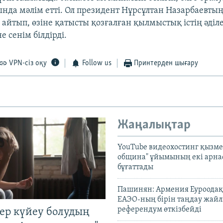
ында мәлім етті. Ол президент Нұрсұлтан Назарбаевты
йтып, өзіне қатысты қозғалған қылмыстық істің әділе
е сенім білдірді.
VPN-сіз оқу
Follow us
Принтерден шығару
Жаңалықтар
YouTube видеохостинг қызмет
община" ұйымының екі арн
бұғаттады
Пашинян: Армения Еуроодақ
ЕАЭО-ның бірін таңдау жай
референдум өткізбейді
тер күйеу болудың