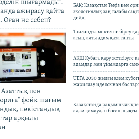
оделін шығармады".
БАҚ: Қазақстан Теңіз кен ор
танда ажырасу қайта
экологиялық заң талабы сақ
дейді
. Оған не себеп?
Таиландта мектепте біреу қа
атып, алты адам қаза тапты
АҚШ Кубаға қару жеткізуге қ
адамдар мен ұйымдарға сан
UEFA 2030 жылғы әлем кубог
жариялау идеясынан бас та
 Азаттық пен
ориға" фейк шағым
Қазақстанда рақымшылықпен
андық, пәкістандық
адам қамаудан босап шықты
ттар арқылы
ан