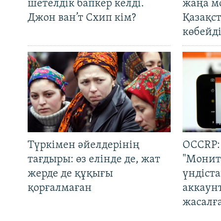
шетелдік бапкер келді.
жаңа м
Джон ван’т Схип кім?
Қазақс
көбейді
Түркімен әйелдерінің
OCCRP:
тағдыры: өз елінде де, жат
"Монит
жерде де құқығы
үндіст
қорғалмаған
аккаун
жасалғ