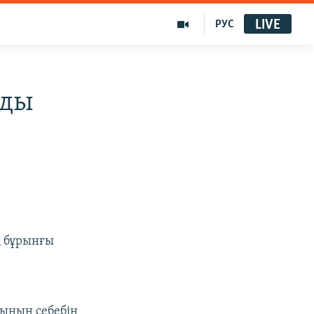
LIVE
РУС
рды
ң бұрынғы
уының себебін