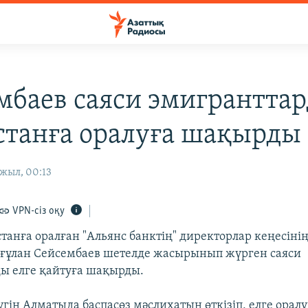
мбаев саяси эмигрантта
станға оралуға шақырды
жыл, 00:13
VPN-сіз оқу
станға оралған "Альянс банктің" директорлар кеңесіні
ғұлан Сейсембаев шетелде жасырынып жүрген саяси
ы елге қайтуға шақырды.
үгін Алматыда баспасөз мәслихатын өткізіп, елге орал