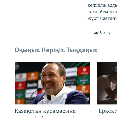
көпшілік алд
қолдайтынып а
жүргізілетінін
Бөлісу
Оқыңыз. Көріңіз. Тыңдаңыз
Қазақстан құрамасына
"Еркек