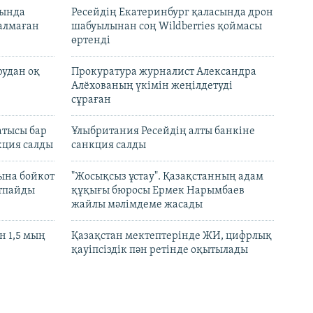
нында
Ресейдің Екатеринбург қаласында дрон
талмаған
шабуылынан соң Wildberries қоймасы
өртенді
рудан оқ
Прокуратура журналист Александра
Алёхованың үкімін жеңілдетуді
сұраған
атысы бар
Ұлыбритания Ресейдің алты банкіне
кция салды
санкция салды
ына бойкот
"Жосықсыз ұстау". Қазақстанның адам
ртпайды
құқығы бюросы Ермек Нарымбаев
жайлы мәлімдеме жасады
 1,5 мың
Қазақстан мектептерінде ЖИ, цифрлық
қауіпсіздік пән ретінде оқытылады