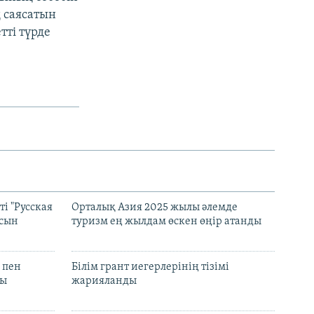
ң саясатын
тті түрде
і "Русская
Орталық Азия 2025 жылы әлемде
асын
туризм ең жылдам өскен өңір атанды
 пен
Білім грант иегерлерінің тізімі
лы
жарияланды