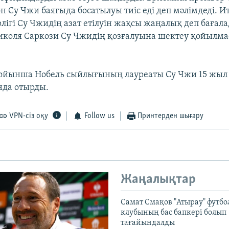
н Су Чжи баяғыда босатылуы тиіс еді деп мәлімдеді. 
рлігі Су Чжидің азат етілуін жақсы жаңалық деп бағал
иколя Саркози Су Чжидің қозғалуына шектеу қойылма
бойынша Нобель сыйлығының лауреаты Су Чжи 15 жыл 
нда отырды.
VPN-сіз оқу
Follow us
Принтерден шығару
Жаңалықтар
Самат Смақов "Атырау" футбо
клубының бас бапкері болып
тағайындалды