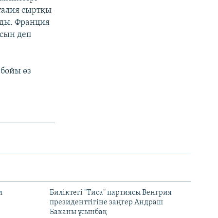
Италия сыртқы
ады. Франция
сын деп
бойы өз
л
Биліктегі "Тиса" партиясы Венгрия
президенттігіне заңгер Андраш
Баканы ұсынбақ