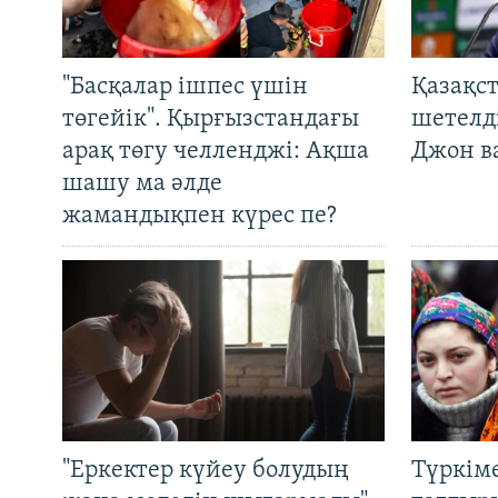
"Басқалар ішпес үшін
Қазақс
төгейік". Қырғызстандағы
шетелді
арақ төгу челленджі: Ақша
Джон ва
шашу ма әлде
жамандықпен күрес пе?
"Еркектер күйеу болудың
Түркім