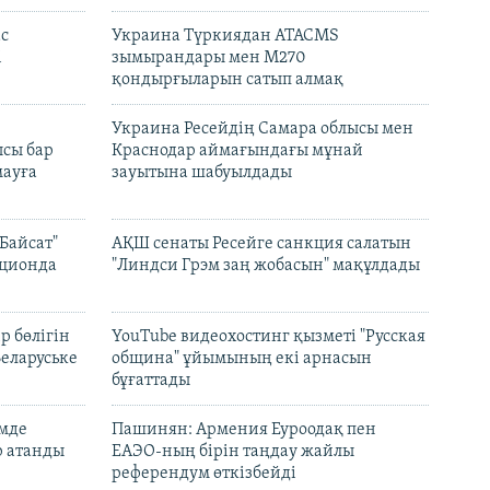
с
Украина Түркиядан ATACMS
і
зымырандары мен M270
қондырғыларын сатып алмақ
н
Украина Ресейдің Самара облысы мен
сы бар
Краснодар аймағындағы мұнай
ауға
зауытына шабуылдады
Байсат"
АҚШ сенаты Ресейге санкция салатын
кционда
"Линдси Грэм заң жобасын" мақұлдады
р бөлігін
YouTube видеохостинг қызметі "Русская
Беларуське
община" ұйымының екі арнасын
бұғаттады
емде
Пашинян: Армения Еуроодақ пен
р атанды
ЕАЭО-ның бірін таңдау жайлы
референдум өткізбейді