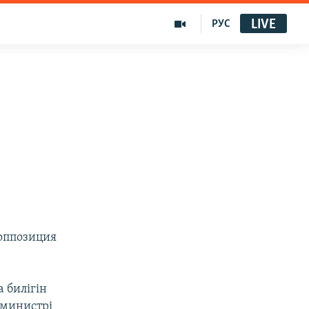
LIVE
РУС
оппозиция
 билігін
-министрі