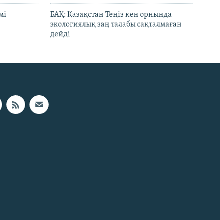
мі
БАҚ: Қазақстан Теңіз кен орнында
экологиялық заң талабы сақталмаған
дейді