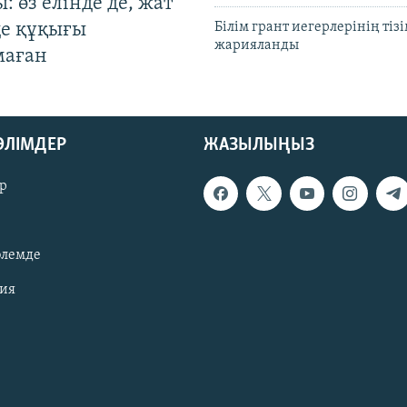
: өз елінде де, жат
де құқығы
Білім грант иегерлерінің тізі
жарияланды
маған
БӨЛІМДЕР
ЖАЗЫЛЫҢЫЗ
р
әлемде
зия