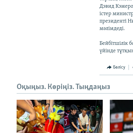
Дэвид Кэмеро
істер минист
президенті Н
мәлімдеді.
Бейбітшілік 
үйінде тұтқы
Бөлісу
Оқыңыз. Көріңіз. Тыңдаңыз