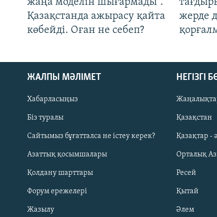
жаңа моделін шығармады".
тағдыры
Қазақстанда ажырасу қайта
жерде 
көбейді. Оған не себеп?
қорғал
ЖАЛПЫ МӘЛІМЕТ
НЕГІЗГІ 
Хабарласыңыз
Жаңалықта
Біз туралы
Қазақстан
Русский
Сайтымыз бұғатталса не істеу керек?
Қазақтар - 
Азаттық қосымшалары
Орталық А
ЖАЗЫЛЫҢЫЗ
Қолдану шарттары
Ресей
Форум ережелері
Қытай
Жазылу
Әлем