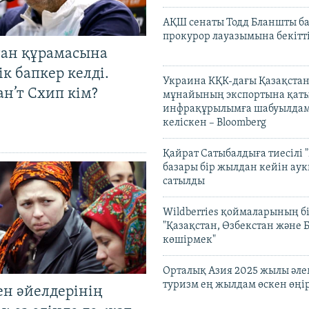
АҚШ сенаты Тодд Бланшты ба
прокурор лауазымына бекітт
тан құрамасына
к бапкер келді.
Украина КҚК-дағы Қазақста
н’т Схип кім?
мұнайының экспортына қаты
инфрақұрылымға шабуылдам
келіскен – Bloomberg
Қайрат Сатыбалдыға тиесілі "
базары бір жылдан кейін ау
сатылды
Wildberries қоймаларының бі
"Қазақстан, Өзбекстан және 
көшірмек"
Орталық Азия 2025 жылы әл
туризм ең жылдам өскен өңі
ен әйелдерінің