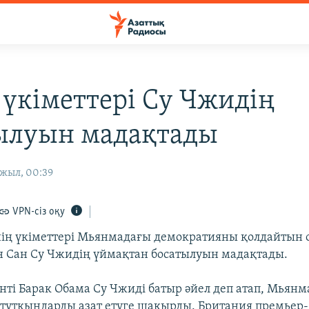
 үкіметтері Су Чжидің
ылуын мадақтады
 жыл, 00:39
VPN-сіз оқу
нің үкіметтері Мьянмадағы демократияны қолдайтын 
н Сан Су Чжидің үймақтан босатылуын мадақтады.
ті Барак Обама Су Чжиді батыр әйел деп атап, Мьянма
 тұтқындарды азат етуге шақырды. Британия премьер