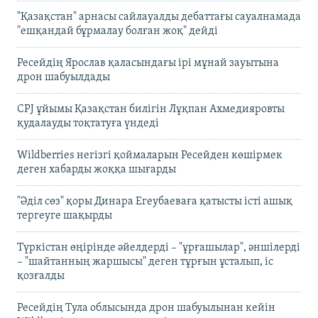
"Қазақстан" арнасы сайлауалды дебаттағы сауалнамада
"ешқандай бұрмалау болған жоқ" дейді
Ресейдің Ярослав қаласындағы ірі мұнай зауытына
дрон шабуылдады
CPJ ұйымы Қазақстан билігін Лұқпан Ахмедияровты
қудалауды тоқтатуға үндеді
Wildberries негізгі қоймаларын Ресейден көшірмек
деген хабарды жоққа шығарды
"Әділ сөз" қоры Динара Егеубаеваға қатысты істі ашық
тергеуге шақырды
Түркістан өңірінде әйелдерді – "ұрғашылар", әншілерді
– "шайтанның жаршысы" деген тұрғын ұсталып, іс
қозғалды
Ресейдің Тула облысында дрон шабуылынан кейін