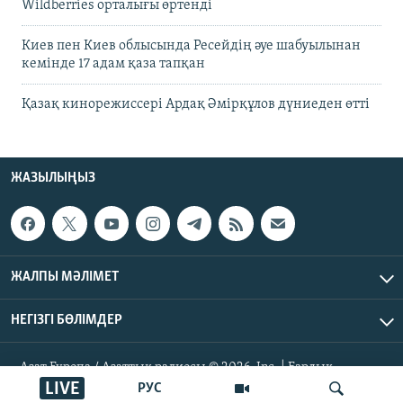
Wildberries орталығы өртенді
Киев пен Киев облысында Ресейдің әуе шабуылынан
кемінде 17 адам қаза тапқан
Қазақ кинорежиссері Ардақ Әмірқұлов дүниеден өтті
ЖАЗЫЛЫҢЫЗ
ЖАЛПЫ МӘЛІМЕТ
НЕГІЗГІ БӨЛІМДЕР
Азат Еуропа / Азаттық радиосы © 2026, Inc. | Барлық
құқықтары қорғалған
LIVE
РУС