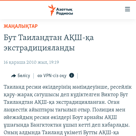
Accessibility
links
Skip
ЖАҢАЛЫҚТАР
to
ЖАҢАЛЫҚТАР
Бут Таиландтан АҚШ-қа
main
САЯСАТ
content
экстрадицияланды
AZATTYQTV
Skip
to
16 қараша 2010 жыл, 19:19
ҚАҢТАР ОҚИҒАСЫ
main
АДАМ ҚҰҚЫҚТАРЫ
Бөлісу
VPN-сіз оқу
Navigation
Skip
ӘЛЕУМЕТ
Таиланд ресми өкілдерінің мәлімдеуінше, ресейлік
to
қару-жарақ сатушысы деп күдіктелген Виктор Бут
ӘЛЕМ
Search
Таиландтан АҚШ-қа экстрадицияланған. Оған
АРНАЙЫ ЖОБАЛАР
лаңкестік айыптары тағылып отыр. Полиция мен
әйежайдың ресми өкілдері Боут арнайы АҚШ
Русский
ұшағында Бангктоктан ұшып кетті деп хабарлады.
Оның алдында Таиланд үкіметі Бутты АҚШ-қа