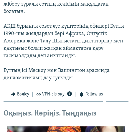
жіберу туралы соттың келісімін мақұлдаған
ЖАЗЫЛЫҢЫЗ
болатын.
АҚШ бұрынғы совет әуе күштерінің офицері Бутты
Басқа тілдерде
1990-шы жылдардан бері Африка, Оңтүстік
Америка және Таяу Шығыстағы диктаторлар мен
қақтығыс болып жатқан аймақтарға қару
тасымалдады деп айыптайды.
Буттың ісі Мәскеу мен Вашингтон арасында
дипломатиялық дау туғызды.
Бөлісу
VPN-сіз оқу
Follow us
Оқыңыз. Көріңіз. Тыңдаңыз