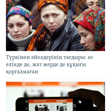
Түркімен әйелдерінің тағдыры: өз
елінде де, жат жерде де құқығы
қорғалмаған