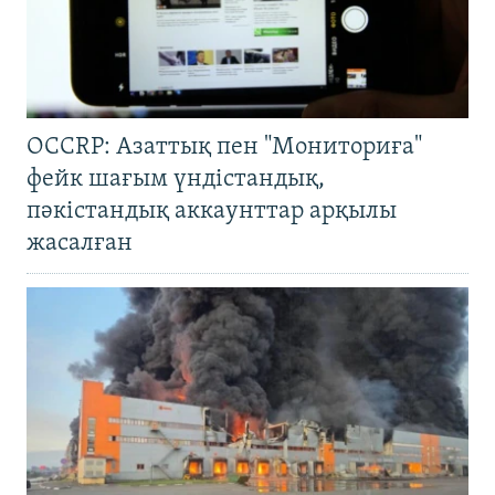
OCCRP: Азаттық пен "Мониториға"
фейк шағым үндістандық,
пәкістандық аккаунттар арқылы
жасалған