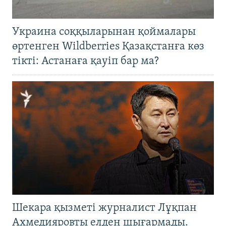
Украина соққыларынан қоймалары
өртенген Wildberries Қазақстанға көз
тікті: Астанаға қауіп бар ма?
Шекара қызметі журналист Лұқпан
Ахмедияровты елден шығармады.