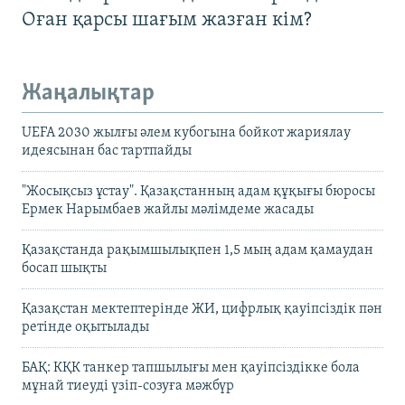
Оған қарсы шағым жазған кім?
Жаңалықтар
UEFA 2030 жылғы әлем кубогына бойкот жариялау
идеясынан бас тартпайды
"Жосықсыз ұстау". Қазақстанның адам құқығы бюросы
Ермек Нарымбаев жайлы мәлімдеме жасады
Қазақстанда рақымшылықпен 1,5 мың адам қамаудан
босап шықты
Қазақстан мектептерінде ЖИ, цифрлық қауіпсіздік пән
ретінде оқытылады
БАҚ: КҚК танкер тапшылығы мен қауіпсіздікке бола
мұнай тиеуді үзіп-созуға мәжбүр