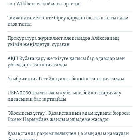
соң Wildberries қоймасы өртенді
Таиландта мектепте біреу қарудан оқ атып, алты адам
қаза тапты
Прокуратура журналист Александра Алёхованың
үкімін жеңілдетуді сұраған
АҚШ Кубаға қару жеткізуге қатысы бар адамдар мен
ұйымдарға санкция салды
Ұлыбритания Ресейдің алты банкіне санкция салды
UEFA 2030 жылғы әлем кубогына бойкот жариялау
идеясынан бас тартпайды
"Жосықсыз ұстау". Қазақстанның адам құқығы бюросы
Ермек Нарымбаев жайлы мәлімдеме жасады
Қазақстанда рақымшылықпен 1,5 мың адам қамаудан