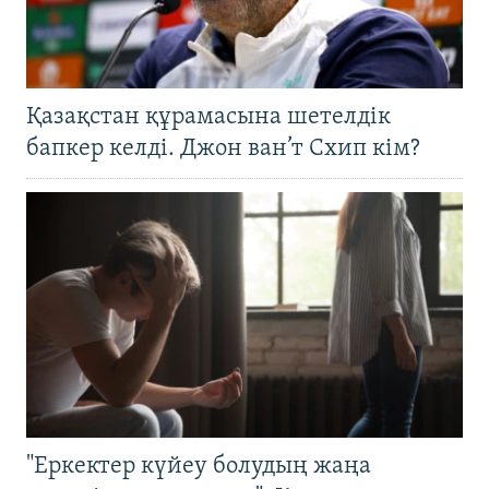
Қазақстан құрамасына шетелдік
бапкер келді. Джон ван’т Схип кім?
"Еркектер күйеу болудың жаңа