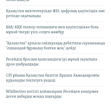
босап шықты
Қазақстан мектептерінде ЖИ, цифрлық қауіпсіздік пән
ретінде оқытылады
БАҚ: КҚК танкер тапшылығы мен қауіпсіздікке бола
мұнай тиеуді үзіп-созуға мәжбүр
"Қазақстан" арнасы сайлауалды дебаттағы сауалнамада
"ешқандай бұрмалау болған жоқ" дейді
Ресейдің Ярослав қаласындағы ірі мұнай зауытына
дрон шабуылдады
CPJ ұйымы Қазақстан билігін Лұқпан Ахмедияровты
қудалауды тоқтатуға үндеді
Wildberries негізгі қоймаларын Ресейден көшірмек
деген хабарды жоққа шығарды