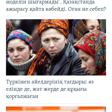
моделін шығармады". Қазақстанда
ажырасу қайта көбейді. Оған не себеп?
Түркімен әйелдерінің тағдыры: өз
елінде де, жат жерде де құқығы
қорғалмаған