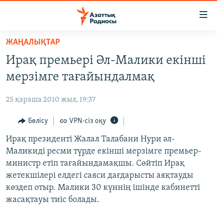
Accessibility
links
Skip
ЖАҢАЛЫҚТАР
to
ЖАҢАЛЫҚТАР
Ирақ премьері Әл-Малики екінші
main
САЯСАТ
content
мерзімге тағайындалмақ
AZATTYQTV
Skip
to
25 қараша 2010 жыл, 19:37
ҚАҢТАР ОҚИҒАСЫ
main
АДАМ ҚҰҚЫҚТАРЫ
Бөлісу
VPN-сіз оқу
Navigation
Skip
ӘЛЕУМЕТ
Ирақ президенті Жалал Талабани Нури әл-
to
Маликиді ресми түрде екінші мерзімге премьер-
ӘЛЕМ
Search
министр етіп тағайындамақшы. Сөйтіп Ирақ
АРНАЙЫ ЖОБАЛАР
жетекшілері елдегі саяси дағдарысты аяқтауды
көздеп отыр. Малики 30 күннің ішінде кабинетті
Русский
жасақтауы тиіс болады.