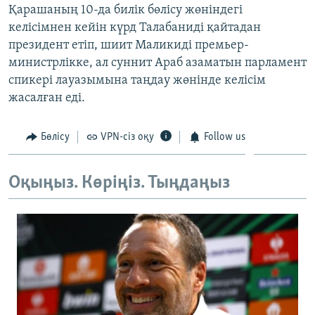
Қарашаның 10-да билік бөлісу жөніндегі
ЖАЗЫЛЫҢЫЗ
келісімнен кейін күрд Талабаниді қайтадан
президент етіп, шиит Маликиді премьер-
министрлікке, ал суннит Араб азаматын парламент
Басқа тілдерде
спикері лауазымына таңдау жөнінде келісім
жасалған еді.
Бөлісу
VPN-сіз оқу
Follow us
Оқыңыз. Көріңіз. Тыңдаңыз