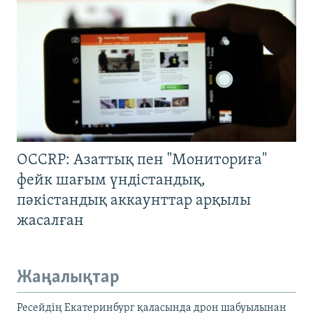
OCCRP: Азаттық пен "Мониториға"
фейк шағым үндістандық,
пәкістандық аккаунттар арқылы
жасалған
Жаңалықтар
Ресейдің Екатеринбург қаласында дрон шабуылынан