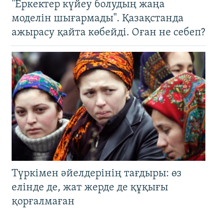
"Еркектер күйеу болудың жаңа
моделін шығармады". Қазақстанда
ажырасу қайта көбейді. Оған не себеп?
Түркімен әйелдерінің тағдыры: өз
елінде де, жат жерде де құқығы
қорғалмаған