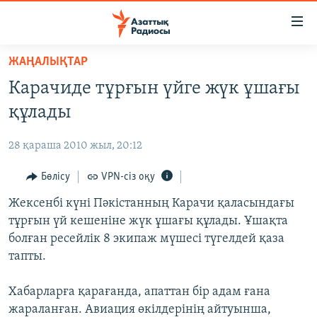
Accessibility
links
Skip
ЖАҢАЛЫҚТАР
to
ЖАҢАЛЫҚТАР
Карачиде тұрғын үйге жүк ұшағы
main
САЯСАТ
content
құлады
AZATTYQTV
Skip
to
28 қараша 2010 жыл, 20:12
ҚАҢТАР ОҚИҒАСЫ
main
АДАМ ҚҰҚЫҚТАРЫ
Бөлісу
VPN-сіз оқу
Navigation
Skip
ӘЛЕУМЕТ
Жексенбі күні Пәкістанның Карачи қаласындағы
to
тұрғын үй кешеніне жүк ұшағы құлады. Ұшақта
ӘЛЕМ
Search
болған ресейлік 8 экипаж мүшесі түгелдей қаза
АРНАЙЫ ЖОБАЛАР
тапты.
Русский
Хабарларға қарағанда, апаттан бір адам ғана
жараланған. Авиация өкілдерінің айтуынша,