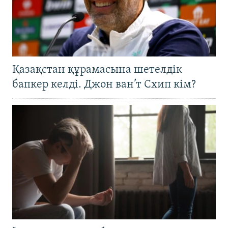
Қазақстан құрамасына шетелдік
бапкер келді. Джон ван’т Схип кім?