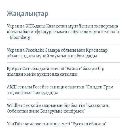
Жаңалықтар
Украина КҚК-дағы Қазақстан мұнайының экспортына
қатысы бар инфрақұрылымға шабуылдамауға келіскен
– Bloomberg
Украина Ресейдің Самара облысы мен Краснодар
аймағындағы мұнай зауытына шабуылдады
Қайрат Сатыбалдыға тиесілі "Байсат" базары бір
жылдан кейін аукционда сатылды
АҚШ сенаты Ресейге санкция салатын "Линдси Грэм
заң жобасын" мақұлдады
Wildberries қоймаларының бір бөлігін "Қазақстан,
Өзбекстан және Беларуське көшірмек"
YouTube видеохостинг қызметі "Русская община"