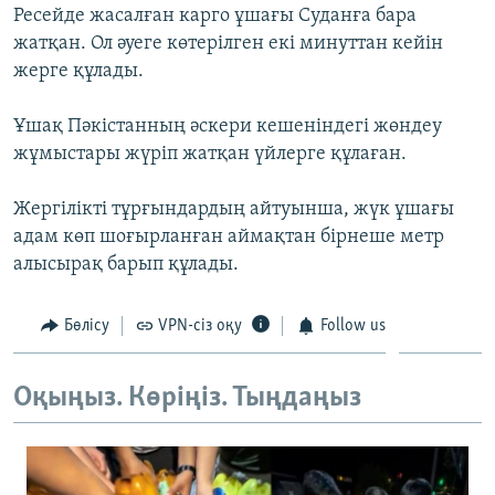
Ресейде жасалған карго ұшағы Суданға бара
ЖАЗЫЛЫҢЫЗ
жатқан. Ол әуеге көтерілген екі минуттан кейін
жерге құлады.
Басқа тілдерде
Ұшақ Пәкістанның әскери кешеніндегі жөндеу
жұмыстары жүріп жатқан үйлерге құлаған.
Жергілікті тұрғындардың айтуынша, жүк ұшағы
адам көп шоғырланған аймақтан бірнеше метр
алысырақ барып құлады.
Бөлісу
VPN-сіз оқу
Follow us
Оқыңыз. Көріңіз. Тыңдаңыз