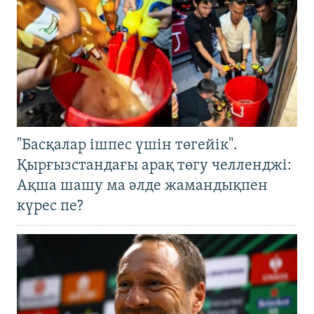
"Басқалар ішпес үшін төгейік".
Қырғызстандағы арақ төгу челленджі:
Ақша шашу ма әлде жамандықпен
күрес пе?