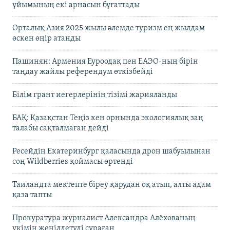
ұйымының екі арнасын бұғаттады
Орталық Азия 2025 жылы әлемде туризм ең жылдам
өскен өңір атанды
Пашинян: Армения Еуроодақ пен ЕАЭО-ның бірін
таңдау жайлы референдум өткізбейді
Білім грант иегерлерінің тізімі жарияланды
БАҚ: Қазақстан Теңіз кен орнында экологиялық заң
талабы сақталмаған дейді
Ресейдің Екатеринбург қаласында дрон шабуылынан
соң Wildberries қоймасы өртенді
Таиландта мектепте біреу қарудан оқ атып, алты адам
қаза тапты
Прокуратура журналист Александра Алёхованың
үкімін жеңілдетуді сұраған