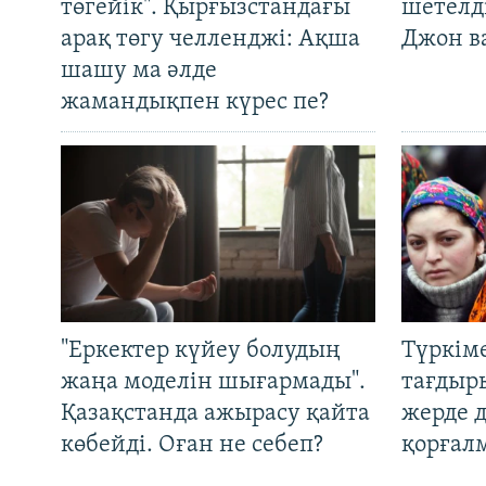
төгейік". Қырғызстандағы
шетелді
арақ төгу челленджі: Ақша
Джон ва
шашу ма әлде
жамандықпен күрес пе?
"Еркектер күйеу болудың
Түркім
жаңа моделін шығармады".
тағдыры
Қазақстанда ажырасу қайта
жерде 
көбейді. Оған не себеп?
қорғал