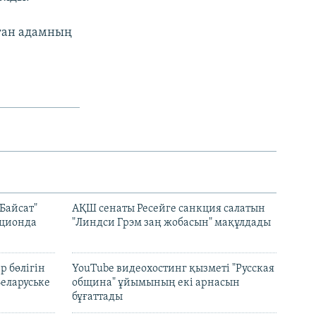
аған адамның
Байсат"
АҚШ сенаты Ресейге санкция салатын
кционда
"Линдси Грэм заң жобасын" мақұлдады
р бөлігін
YouTube видеохостинг қызметі "Русская
Беларуське
община" ұйымының екі арнасын
бұғаттады