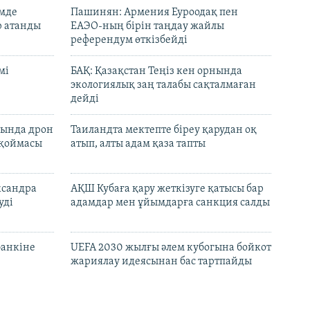
емде
Пашинян: Армения Еуроодақ пен
р атанды
ЕАЭО-ның бірін таңдау жайлы
референдум өткізбейді
мі
БАҚ: Қазақстан Теңіз кен орнында
экологиялық заң талабы сақталмаған
дейді
сында дрон
Таиландта мектепте біреу қарудан оқ
 қоймасы
атып, алты адам қаза тапты
ксандра
АҚШ Кубаға қару жеткізуге қатысы бар
уді
адамдар мен ұйымдарға санкция салды
банкіне
UEFA 2030 жылғы әлем кубогына бойкот
жариялау идеясынан бас тартпайды