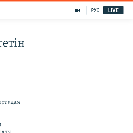
LIVE
РУС
тетін
өрт адам
ң
олды.