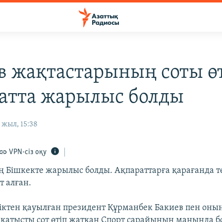
в жақтастарының соты ө
атта жарылыс болды
 жыл, 15:38
VPN-сіз оқу
ең Бішкекте жарылыс болды. Ақпараттарға қарағанда т
т алған.
ктен қауылған президент Құрманбек Бакиев пен оны
қатысты сот өтіп жатқан Спорт сарайының маңында б