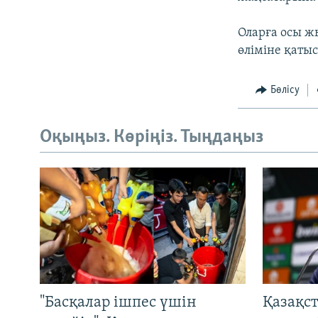
Оларға осы ж
өліміне қаты
Бөлісу
Оқыңыз. Көріңіз. Тыңдаңыз
"Басқалар ішпес үшін
Қазақс