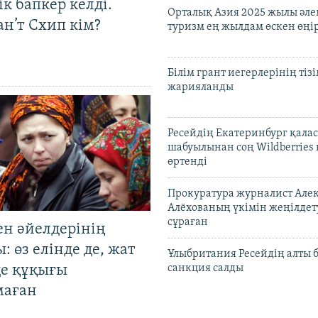
к бапкер келді.
Орталық Азия 2025 жылы әл
н’т Схип кім?
туризм ең жылдам өскен өңі
Білім грант иегерлерінің тізі
жарияланды
Ресейдің Екатеринбург қала
шабуылынан соң Wildberries
өртенді
Прокуратура журналист Але
Алёхованың үкімін жеңілдет
сұраған
ен әйелдерінің
: өз елінде де, жат
Ұлыбритания Ресейдің алты 
де құқығы
санкция салды
маған