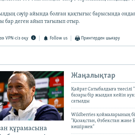
ылдың сәуір айында болған қақтығыс барысында онд
сы бар деген айып тағылып отыр.
VPN-сіз оқу
Follow us
Принтерден шығару
Жаңалықтар
Қайрат Сатыбалдыға тиесілі "
базары бір жылдан кейін ау
сатылды
Wildberries қоймаларының бі
"Қазақстан, Өзбекстан және 
көшірмек"
тан құрамасына