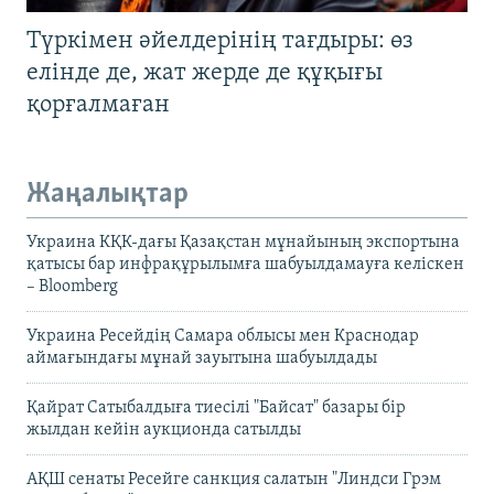
Түркімен әйелдерінің тағдыры: өз
елінде де, жат жерде де құқығы
қорғалмаған
Жаңалықтар
Украина КҚК-дағы Қазақстан мұнайының экспортына
қатысы бар инфрақұрылымға шабуылдамауға келіскен
– Bloomberg
Украина Ресейдің Самара облысы мен Краснодар
аймағындағы мұнай зауытына шабуылдады
Қайрат Сатыбалдыға тиесілі "Байсат" базары бір
жылдан кейін аукционда сатылды
АҚШ сенаты Ресейге санкция салатын "Линдси Грэм