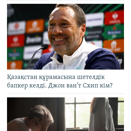
Қазақстан құрамасына шетелдік
бапкер келді. Джон ван’т Схип кім?