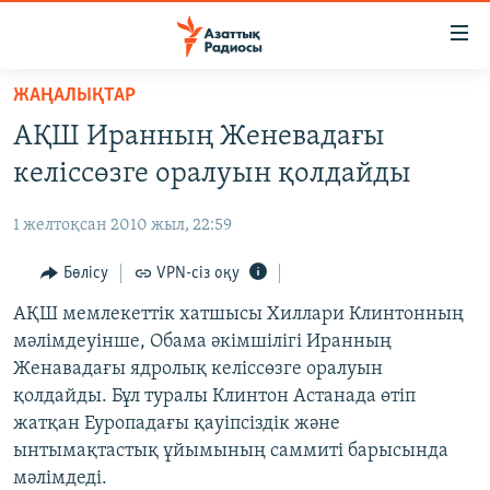
Accessibility
links
Skip
ЖАҢАЛЫҚТАР
to
ЖАҢАЛЫҚТАР
АҚШ Иранның Женевадағы
main
САЯСАТ
content
келіссөзге оралуын қолдайды
AZATTYQTV
Skip
to
1 желтоқсан 2010 жыл, 22:59
ҚАҢТАР ОҚИҒАСЫ
main
АДАМ ҚҰҚЫҚТАРЫ
Бөлісу
VPN-сіз оқу
Navigation
Skip
ӘЛЕУМЕТ
АҚШ мемлекеттік хатшысы Хиллари Клинтонның
to
мәлімдеуінше, Обама әкімшілігі Иранның
ӘЛЕМ
Search
Женавадағы ядролық келіссөзге оралуын
АРНАЙЫ ЖОБАЛАР
қолдайды. Бұл туралы Клинтон Астанада өтіп
жатқан Еуропадағы қауіпсіздік және
Русский
ынтымақтастық ұйымының саммиті барысында
мәлімдеді.