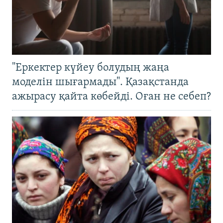
"Еркектер күйеу болудың жаңа
моделін шығармады". Қазақстанда
ажырасу қайта көбейді. Оған не себеп?