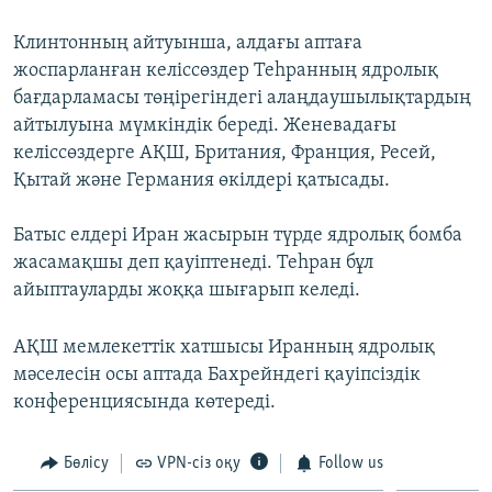
ЖАЗЫЛЫҢЫЗ
Клинтонның айтуынша, алдағы аптаға
жоспарланған келіссөздер Теһранның ядролық
бағдарламасы төңірегіндегі алаңдаушылықтардың
Басқа тілдерде
айтылуына мүмкіндік береді. Женевадағы
келіссөздерге АҚШ, Британия, Франция, Ресей,
Қытай және Германия өкілдері қатысады.
Батыс елдері Иран жасырын түрде ядролық бомба
жасамақшы деп қауіптенеді. Теһран бұл
айыптауларды жоққа шығарып келеді.
АҚШ мемлекеттік хатшысы Иранның ядролық
мәселесін осы аптада Бахрейндегі қауіпсіздік
конференциясында көтереді.
Бөлісу
VPN-сіз оқу
Follow us