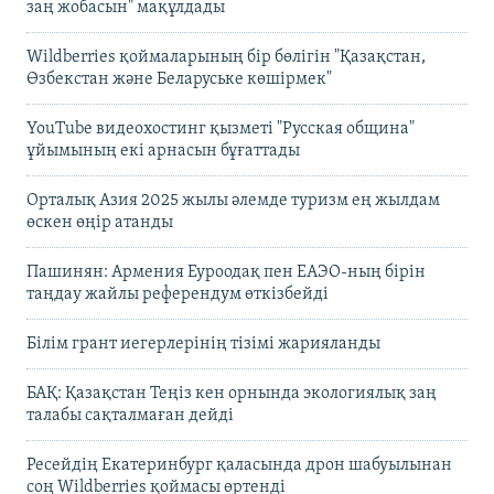
заң жобасын" мақұлдады
Wildberries қоймаларының бір бөлігін "Қазақстан,
Өзбекстан және Беларуське көшірмек"
YouTube видеохостинг қызметі "Русская община"
ұйымының екі арнасын бұғаттады
Орталық Азия 2025 жылы әлемде туризм ең жылдам
өскен өңір атанды
Пашинян: Армения Еуроодақ пен ЕАЭО-ның бірін
таңдау жайлы референдум өткізбейді
Білім грант иегерлерінің тізімі жарияланды
БАҚ: Қазақстан Теңіз кен орнында экологиялық заң
талабы сақталмаған дейді
Ресейдің Екатеринбург қаласында дрон шабуылынан
соң Wildberries қоймасы өртенді