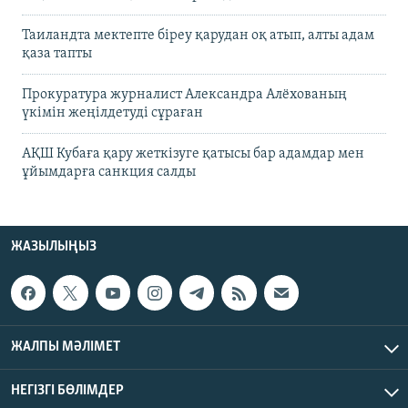
Таиландта мектепте біреу қарудан оқ атып, алты адам
қаза тапты
Прокуратура журналист Александра Алёхованың
үкімін жеңілдетуді сұраған
АҚШ Кубаға қару жеткізуге қатысы бар адамдар мен
ұйымдарға санкция салды
ЖАЗЫЛЫҢЫЗ
ЖАЛПЫ МӘЛІМЕТ
НЕГІЗГІ БӨЛІМДЕР