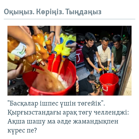
Оқыңыз. Көріңіз. Тыңдаңыз
"Басқалар ішпес үшін төгейік".
Қырғызстандағы арақ төгу челленджі:
Ақша шашу ма әлде жамандықпен
күрес пе?