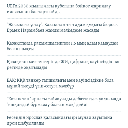
UEFA 2030 жылғы әлем кубогына бойкот жариялау
идеясынан бас тартпайды
"Жосықсыз ұстау". Қазақстанның адам құқығы бюросы
Ермек Нарымбаев жайлы мәлімдеме жасады
Қазақстанда рақымшылықпен 1,5 мың адам қамаудан
босап шықты
Қазақстан мектептерінде ЖИ, цифрлық қауіпсіздік пән
ретінде оқытылады
БАҚ: КҚК танкер тапшылығы мен қауіпсіздікке бола
мұнай тиеуді үзіп-созуға мәжбүр
"Қазақстан" арнасы сайлауалды дебаттағы сауалнамада
"ешқандай бұрмалау болған жоқ" дейді
Ресейдің Ярослав қаласындағы ірі мұнай зауытына
дрон шабуылдады