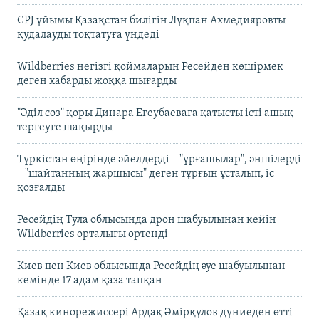
CPJ ұйымы Қазақстан билігін Лұқпан Ахмедияровты
қудалауды тоқтатуға үндеді
Wildberries негізгі қоймаларын Ресейден көшірмек
деген хабарды жоққа шығарды
"Әділ сөз" қоры Динара Егеубаеваға қатысты істі ашық
тергеуге шақырды
Түркістан өңірінде әйелдерді – "ұрғашылар", әншілерді
– "шайтанның жаршысы" деген тұрғын ұсталып, іс
қозғалды
Ресейдің Тула облысында дрон шабуылынан кейін
Wildberries орталығы өртенді
Киев пен Киев облысында Ресейдің әуе шабуылынан
кемінде 17 адам қаза тапқан
Қазақ кинорежиссері Ардақ Әмірқұлов дүниеден өтті