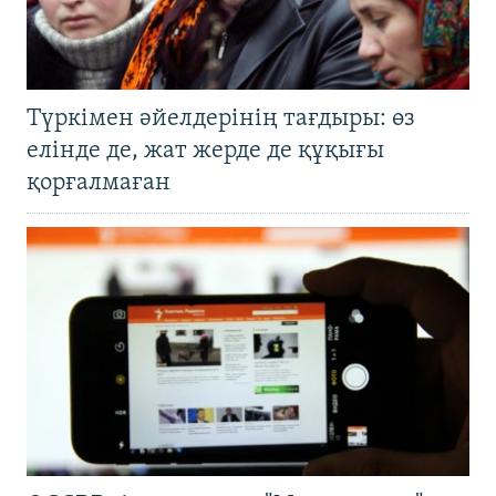
Түркімен әйелдерінің тағдыры: өз
елінде де, жат жерде де құқығы
қорғалмаған