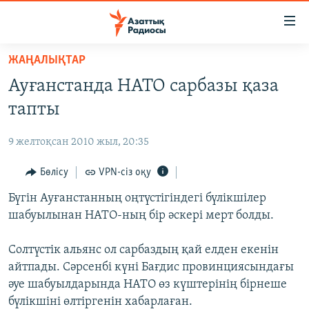
Accessibility
links
Skip
ЖАҢАЛЫҚТАР
to
ЖАҢАЛЫҚТАР
Ауғанстанда НАТО сарбазы қаза
main
САЯСАТ
content
тапты
AZATTYQTV
Skip
to
9 желтоқсан 2010 жыл, 20:35
ҚАҢТАР ОҚИҒАСЫ
main
АДАМ ҚҰҚЫҚТАРЫ
Бөлісу
VPN-сіз оқу
Navigation
Skip
ӘЛЕУМЕТ
Бүгін Ауғанстанның оңтүстігіндегі бүлікшілер
to
шабуылынан НАТО-ның бір әскері мерт болды.
ӘЛЕМ
Search
АРНАЙЫ ЖОБАЛАР
Солтүстік альянс ол сарбаздың қай елден екенін
айтпады. Сәрсенбі күні Бағдис провинциясындағы
Русский
әуе шабуылдарында НАТО өз күштерінің бірнеше
бүлікшіні өлтіргенін хабарлаған.