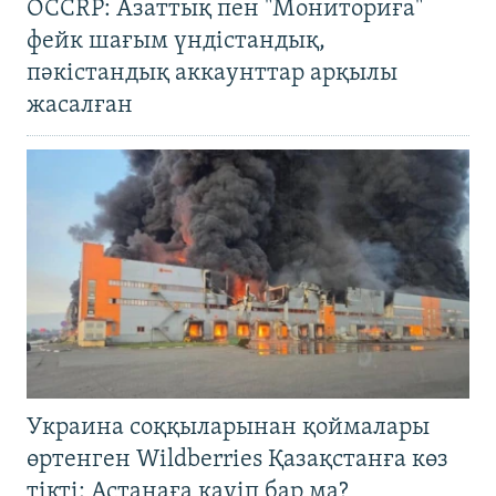
OCCRP: Азаттық пен "Мониториға"
фейк шағым үндістандық,
пәкістандық аккаунттар арқылы
жасалған
Украина соққыларынан қоймалары
өртенген Wildberries Қазақстанға көз
тікті: Астанаға қауіп бар ма?