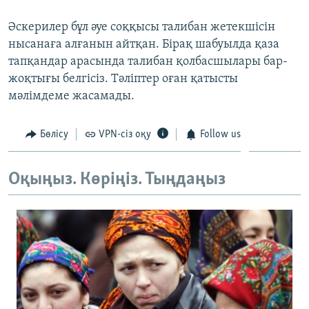
ЖАЗЫЛЫҢЫЗ
Әскерилер бұл әуе соққысы талибан жетекшісін
нысанаға алғанын айтқан. Бірақ шабуылда қаза
тапқандар арасында талибан қолбасшылары бар-
Басқа тілдерде
жоқтығы белгісіз. Тәліптер оған қатысты
мәлімдеме жасамады.
Бөлісу
VPN-сіз оқу
Follow us
Оқыңыз. Көріңіз. Тыңдаңыз