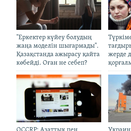
"Еркектер күйеу болудың
Түркім
жаңа моделін шығармады".
тағдыры
Қазақстанда ажырасу қайта
жерде 
көбейді. Оған не себеп?
қорғал
OCCRP: Азаттық пен
Украин