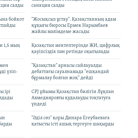
кция салды
санкция салды
ына бойкот
"Жосықсыз ұстау". Қазақстанның адам
ртпайды
құқығы бюросы Ермек Нарымбаев
жайлы мәлімдеме жасады
 1,5 мың
Қазақстан мектептерінде ЖИ, цифрлық
қауіпсіздік пән ретінде оқытылады
 мен
"Қазақстан" арнасы сайлауалды
ді үзіп-
дебаттағы сауалнамада "ешқандай
бұрмалау болған жоқ" дейді
ы ірі
CPJ ұйымы Қазақстан билігін Лұқпан
лдады
Ахмедияровты қудалауды тоқтатуға
үндеді
рын
"Әділ сөз" қоры Динара Егеубаеваға
барды
қатысты істі ашық тергеуге шақырды