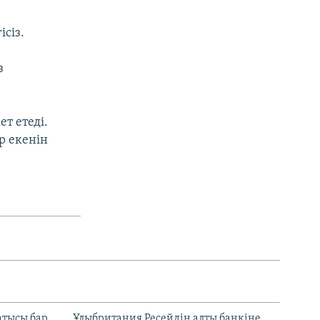
ісіз.
з
т етеді.
р екенін
атысы бар
Ұлыбритания Ресейдің алты банкіне