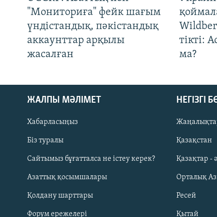
"Мониториға" фейк шағым
қоймал
үндістандық, пәкістандық
Wildber
аккаунттар арқылы
тікті: 
жасалған
ма?
ЖАЛПЫ МӘЛІМЕТ
НЕГІЗГІ 
Хабарласыңыз
Жаңалықта
Біз туралы
Қазақстан
Русский
Сайтымыз бұғатталса не істеу керек?
Қазақтар - 
Азаттық қосымшалары
Орталық А
ЖАЗЫЛЫҢЫЗ
Қолдану шарттары
Ресей
Форум ережелері
Қытай