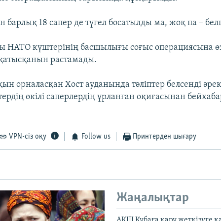
н барлық 18 сапер де түгел босатылды ма, жоқ па – белг
ы НАТО күштерінің басшылығы соғыс операциясына ө
 қатысқанын растамады.
ын орналасқан Хост ауданында тәліптер белсенді әреке
тердің өкілі саперлердің ұрланған оқиғасынан бейхаба
VPN-сіз оқу
Follow us
Принтерден шығару
Жаңалықтар
АҚШ Кубаға қару жеткізуге қ