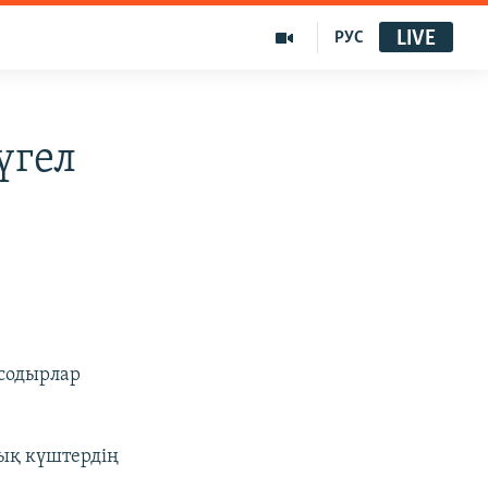
LIVE
РУС
үгел
 содырлар
лық күштердің