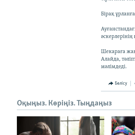
Бірақ ұрланға
Ауғанстандағ
әскерлерінің
Шекараға жақ
Алайда, тәліп
мәлімдеді.
Бөлісу
Оқыңыз. Көріңіз. Тыңдаңыз