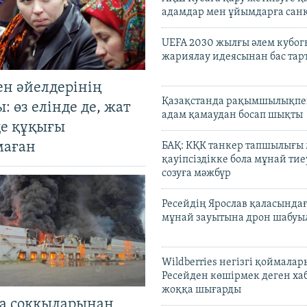
адамдар мен ұйымдарға сан
UEFA 2030 жылғы әлем кубог
жариялау идеясынан бас та
ен әйелдерінің
Қазақстанда рақымшылықпен
: өз елінде де, жат
адам қамаудан босап шықты
де құқығы
маған
БАҚ: КҚК танкер тапшылығы
қауіпсіздікке бола мұнай тиеу
созуға мәжбүр
Ресейдің Ярослав қаласындағ
мұнай зауытына дрон шабуы
Wildberries негізгі қоймала
Ресейден көшірмек деген ха
жоққа шығарды
а соққыларынан