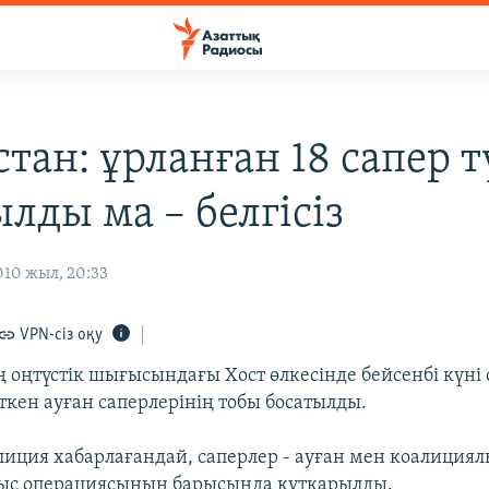
тан: ұрланған 18 сапер т
лды ма – белгісіз
010 жыл, 20:33
VPN-сіз оқу
 оңтүстік шығысындағы Хост өлкесінде бейсенбі күні
ткен ауған саперлерінің тобы босатылды.
олиция хабарлағандай, саперлер - ауған мен коалиция
ғыс операциясының барысында құтқарылды.