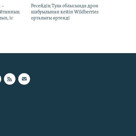
 –
Ресейдің Тула облысында дрон
шайтанның
шабуылынан кейін Wildberries
ып, іс
орталығы өртенді