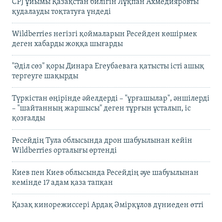
CPJ ұйымы Қазақстан билігін Лұқпан Ахмедияровты
қудалауды тоқтатуға үндеді
Wildberries негізгі қоймаларын Ресейден көшірмек
деген хабарды жоққа шығарды
"Әділ сөз" қоры Динара Егеубаеваға қатысты істі ашық
тергеуге шақырды
Түркістан өңірінде әйелдерді – "ұрғашылар", әншілерді
– "шайтанның жаршысы" деген тұрғын ұсталып, іс
қозғалды
Ресейдің Тула облысында дрон шабуылынан кейін
Wildberries орталығы өртенді
Киев пен Киев облысында Ресейдің әуе шабуылынан
кемінде 17 адам қаза тапқан
Қазақ кинорежиссері Ардақ Әмірқұлов дүниеден өтті