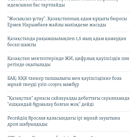
идеясынан бас тартпайды
"Жосықсыз ұстау". Қазақстанның адам құқығы бюросы
Ермек Нарымбаев жайлы мәлімдеме жасады
Қазақстанда рақымшылықпен 1,5 мың адам қамаудан
босап шықты
Қазақстан мектептерінде ЖИ, цифрлық қауіпсіздік пән
ретінде оқытылады
БАҚ: КҚК танкер тапшылығы мен қауіпсіздікке бола
мұнай тиеуді үзіп-созуға мәжбүр
"Қазақстан" арнасы сайлауалды дебаттағы сауалнамада
"ешқандай бұрмалау болған жоқ" дейді
Ресейдің Ярослав қаласындағы ірі мұнай зауытына
дрон шабуылдады