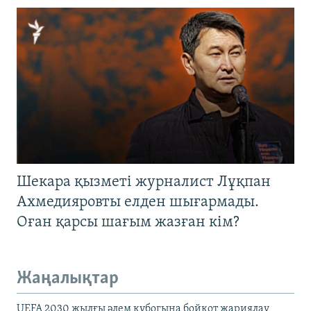
Шекара қызметі журналист Лұқпан
Ахмедияровты елден шығармады.
Оған қарсы шағым жазған кім?
Жаңалықтар
UEFA 2030 жылғы әлем кубогына бойкот жариялау