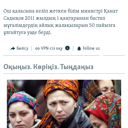
ЖАЗЫЛЫҢЫЗ
Ош қаласына келіп жеткен білім министрі Қанат
Садықов 2011 жылдың 1 қаңтарынан бастап
мұғалімдердің айлық жалақыларын 50 пайызға
Басқа тілдерде
ұлғайтуға уәде берді.
Бөлісу
VPN-сіз оқу
Follow us
Оқыңыз. Көріңіз. Тыңдаңыз