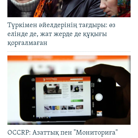
Түркімен әйелдерінің тағдыры: өз
елінде де, жат жерде де құқығы
қорғалмаған
OCCRP: Азаттық пен "Мониториға"