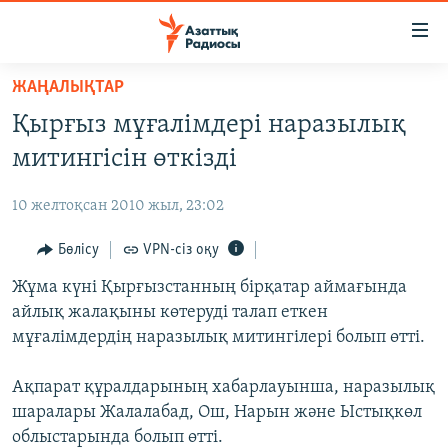
Accessibility
links
Skip
ЖАҢАЛЫҚТАР
to
ЖАҢАЛЫҚТАР
Қырғыз мұғалімдері наразылық
main
САЯСАТ
content
митингісін өткізді
AZATTYQTV
Skip
to
10 желтоқсан 2010 жыл, 23:02
ҚАҢТАР ОҚИҒАСЫ
main
АДАМ ҚҰҚЫҚТАРЫ
Бөлісу
VPN-сіз оқу
Navigation
Skip
ӘЛЕУМЕТ
Жұма күні Қырғызстанның бірқатар аймағында
to
айлық жалақыны көтеруді талап еткен
ӘЛЕМ
Search
мұғалімдердің наразылық митингілері болып өтті.
АРНАЙЫ ЖОБАЛАР
Ақпарат құралдарының хабарлауынша, наразылық
Русский
шаралары Жалалабад, Ош, Нарын және Ыстықкөл
облыстарында болып өтті.