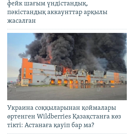
фейк шағым үндістандық,
пәкістандық аккаунттар арқылы
жасалған
Украина соққыларынан қоймалары
өртенген Wildberries Қазақстанға көз
тікті: Астанаға қауіп бар ма?