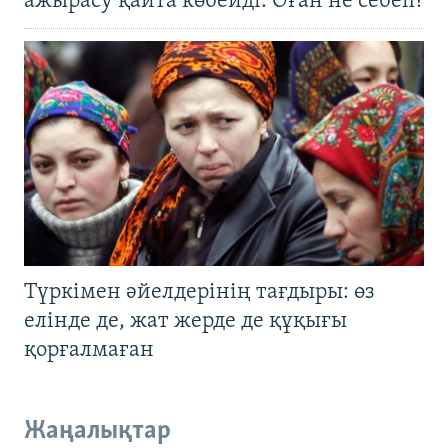
ажырасу қайта көбейді. Оған не себеп?
Түркімен әйелдерінің тағдыры: өз
елінде де, жат жерде де құқығы
қорғалмаған
Жаңалықтар