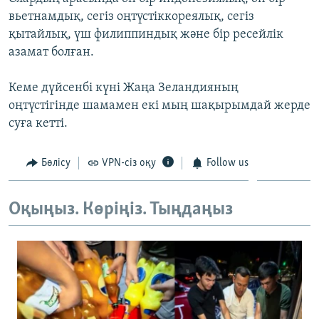
ЖАЗЫЛЫҢЫЗ
вьетнамдық, сегіз оңтүстіккореялық, сегіз
қытайлық, үш филиппиндық және бір ресейлік
азамат болған.
Басқа тілдерде
Кеме дүйсенбі күні Жаңа Зеландияның
оңтүстігінде шамамен екі мың шақырымдай жерде
суға кетті.
Бөлісу
VPN-сіз оқу
Follow us
Оқыңыз. Көріңіз. Тыңдаңыз