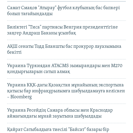
Самат Смақов "Атырау" футбол клубының бас бапкері
болып тағайындалды
Биліктегі "Тиса" партиясы Венгрия президенттігіне
заңгер Андраш Баканы ұсынбақ
АҚШ сенаты Тодд Бланшты бас прокурор лауазымына
бекітті
Украина Түркиядан ATACMS зымырандары мен M270
қондырғыларын сатып алмақ
Украина КҚК-дағы Қазақстан мұнайының экспортына
қатысы бар инфрақұрылымға шабуылдамауға келіскен
– Bloomberg
Украина Ресейдің Самара облысы мен Краснодар
аймағындағы мұнай зауытына шабуылдады
Қайрат Сатыбалдыға тиесілі "Байсат" базары бір