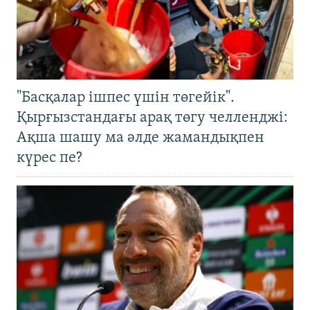
"Басқалар ішпес үшін төгейік".
Қырғызстандағы арақ төгу челленджі:
Ақша шашу ма әлде жамандықпен
күрес пе?