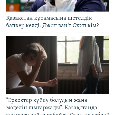
Қазақстан құрамасына шетелдік
бапкер келді. Джон ван’т Схип кім?
"Еркектер күйеу болудың жаңа
моделін шығармады". Қазақстанда