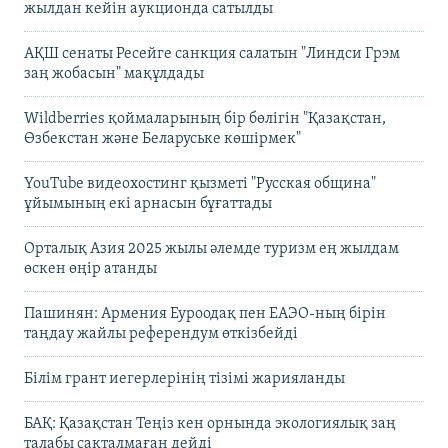
жылдан кейін аукционда сатылды
АҚШ сенаты Ресейге санкция салатын "Линдси Грэм
заң жобасын" мақұлдады
Wildberries қоймаларының бір бөлігін "Қазақстан,
Өзбекстан және Беларуське көшірмек"
YouTube видеохостинг қызметі "Русская община"
ұйымының екі арнасын бұғаттады
Орталық Азия 2025 жылы әлемде туризм ең жылдам
өскен өңір атанды
Пашинян: Армения Еуроодақ пен ЕАЭО-ның бірін
таңдау жайлы референдум өткізбейді
Білім грант иегерлерінің тізімі жарияланды
БАҚ: Қазақстан Теңіз кен орнында экологиялық заң
талабы сақталмаған дейді