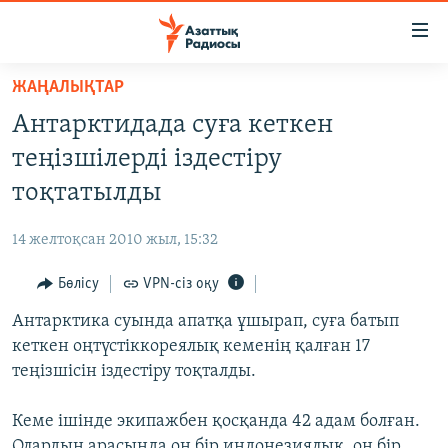
Accessibility
links
Skip
ЖАҢАЛЫҚТАР
to
ЖАҢАЛЫҚТАР
Антарктидада суға кеткен
main
САЯСАТ
content
теңізшілерді іздестіру
AZATTYQTV
Skip
тоқтатылды
to
ҚАҢТАР ОҚИҒАСЫ
main
14 желтоқсан 2010 жыл, 15:32
АДАМ ҚҰҚЫҚТАРЫ
Navigation
Skip
Бөлісу
VPN-сіз оқу
ӘЛЕУМЕТ
to
Антарктика суында апатқа ұшырап, суға батып
ӘЛЕМ
Search
кеткен оңтүстіккореялық кеменің қалған 17
АРНАЙЫ ЖОБАЛАР
теңізшісін іздестіру тоқталды.
Русский
Кеме ішінде экипажбен қосқанда 42 адам болған.
Олардың арасында он бір индонезиялық, он бір