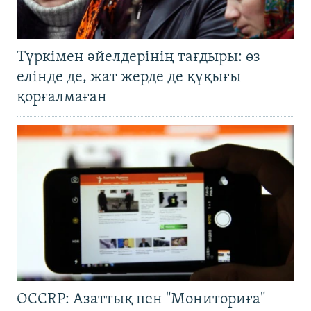
Түркімен әйелдерінің тағдыры: өз
елінде де, жат жерде де құқығы
қорғалмаған
OCCRP: Азаттық пен "Мониториға"