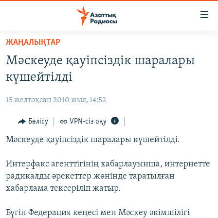
Accessibility
links
Skip
ЖАҢАЛЫҚТАР
to
ЖАҢАЛЫҚТАР
Мәскеуде қауіпсіздік шаралары
main
САЯСАТ
content
күшейтілді
AZATTYQTV
Skip
to
15 желтоқсан 2010 жыл, 14:52
ҚАҢТАР ОҚИҒАСЫ
main
АДАМ ҚҰҚЫҚТАРЫ
Бөлісу
VPN-сіз оқу
Navigation
Skip
ӘЛЕУМЕТ
Мәскеуде қауіпсіздік шаралары күшейтілді.
to
ӘЛЕМ
Search
Интерфакс агенттігінің хабарлауынша, интернетте
АРНАЙЫ ЖОБАЛАР
радикалды әрекеттер жөнінде таратылған
хабарлама тексеріліп жатыр.
Русский
Бүгін Федерация кеңесі мен Мәскеу әкімшілігі