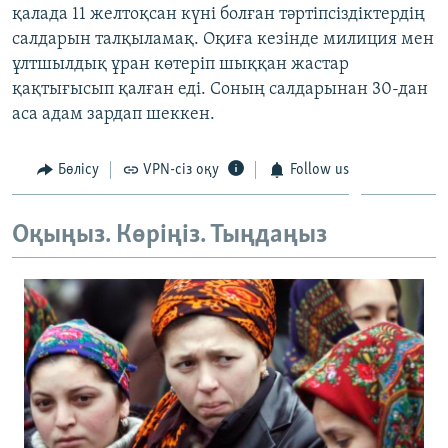
қалада 11 желтоқсан күні болған тәртіпсіздіктердің
ЖАЗЫЛЫҢЫЗ
салдарын талқыламақ. Оқиға кезінде милиция мен
ұлтшылдық ұран көтеріп шыққан жастар
қақтығысып қалған еді. Соның салдарынан 30-дан
Басқа тілдерде
аса адам зардап шеккен.
Бөлісу
VPN-сіз оқу
Follow us
Оқыңыз. Көріңіз. Тыңдаңыз