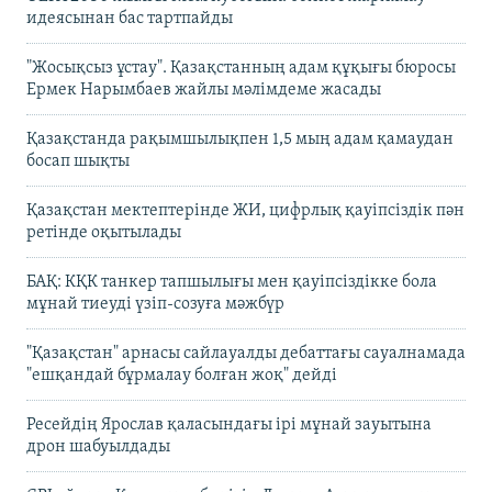
идеясынан бас тартпайды
"Жосықсыз ұстау". Қазақстанның адам құқығы бюросы
Ермек Нарымбаев жайлы мәлімдеме жасады
Қазақстанда рақымшылықпен 1,5 мың адам қамаудан
босап шықты
Қазақстан мектептерінде ЖИ, цифрлық қауіпсіздік пән
ретінде оқытылады
БАҚ: КҚК танкер тапшылығы мен қауіпсіздікке бола
мұнай тиеуді үзіп-созуға мәжбүр
"Қазақстан" арнасы сайлауалды дебаттағы сауалнамада
"ешқандай бұрмалау болған жоқ" дейді
Ресейдің Ярослав қаласындағы ірі мұнай зауытына
дрон шабуылдады