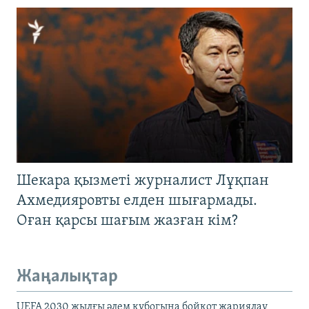
Шекара қызметі журналист Лұқпан
Ахмедияровты елден шығармады.
Оған қарсы шағым жазған кім?
Жаңалықтар
UEFA 2030 жылғы әлем кубогына бойкот жариялау