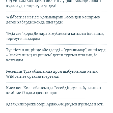
CPJ ұйымы Қазақстан билігін Лұқпан Ахмедияровты
қудалауды тоқтатуға үндеді
Wildberries негізгі қоймаларын Ресейден көшірмек
деген хабарды жоққа шығарды
"Әділ сөз" қоры Динара Егеубаеваға қатысты істі ашық
тергеуге шақырды
Түркістан өңірінде әйелдерді – "ұрғашылар", әншілерді
– "шайтанның жаршысы" деген тұрғын ұсталып, іс
қозғалды
Ресейдің Тула облысында дрон шабуылынан кейін
Wildberries орталығы өртенді
Киев пен Киев облысында Ресейдің әуе шабуылынан
кемінде 17 адам қаза тапқан
Қазақ кинорежиссері Ардақ Әмірқұлов дүниеден өтті