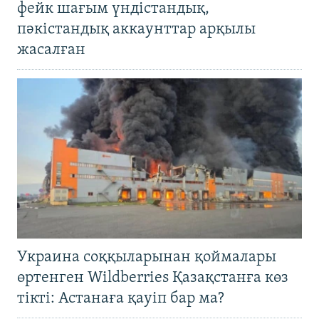
фейк шағым үндістандық,
пәкістандық аккаунттар арқылы
жасалған
Украина соққыларынан қоймалары
өртенген Wildberries Қазақстанға көз
тікті: Астанаға қауіп бар ма?