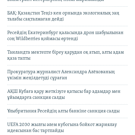
БАҚ: Қазақстан Теңіз кен орнында экологиялық заң
талабы сақталмаған дейді
Ресейдің Екатеринбург қаласында дрон шабуылынан
соң Wildberries қоймасы өртенді
Таиландта мектепте біреу қарудан оқ атып, алты адам
қаза тапты
Прокуратура журналист Александра Алёхованың
үкімін жеңілдетуді сұраған
АҚШ Кубаға қару жеткізуге қатысы бар адамдар мен
ұйымдарға санкция салды
Ұлыбритания Ресейдің алты банкіне санкция салды
UEFA 2030 жылғы әлем кубогына бойкот жариялау
идеясынан бас тартпайды