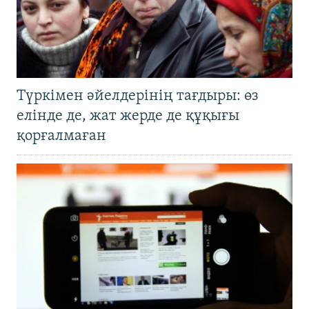
Түркімен әйелдерінің тағдыры: өз
елінде де, жат жерде де құқығы
қорғалмаған