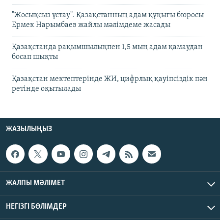
"Жосықсыз ұстау". Қазақстанның адам құқығы бюросы
Ермек Нарымбаев жайлы мәлімдеме жасады
Қазақстанда рақымшылықпен 1,5 мың адам қамаудан
босап шықты
Қазақстан мектептерінде ЖИ, цифрлық қауіпсіздік пән
ретінде оқытылады
ЖАЗЫЛЫҢЫЗ
ЖАЛПЫ МӘЛІМЕТ
НЕГІЗГІ БӨЛІМДЕР