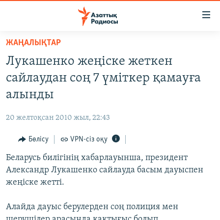
Accessibility
links
Skip
ЖАҢАЛЫҚТАР
to
ЖАҢАЛЫҚТАР
Лукашенко жеңіске жеткен
main
САЯСАТ
content
сайлаудан соң 7 үміткер қамауға
AZATTYQTV
Skip
алынды
to
ҚАҢТАР ОҚИҒАСЫ
main
20 желтоқсан 2010 жыл, 22:43
АДАМ ҚҰҚЫҚТАРЫ
Navigation
Skip
Бөлісу
VPN-сіз оқу
ӘЛЕУМЕТ
to
Беларусь билігінің хабарлауынша, президент
ӘЛЕМ
Search
Александр Лукашенко сайлауда басым дауыспен
АРНАЙЫ ЖОБАЛАР
жеңіске жетті.
Русский
Алайда дауыс берулерден соң полиция мен
шерушілер арасында қақтығыс болып,