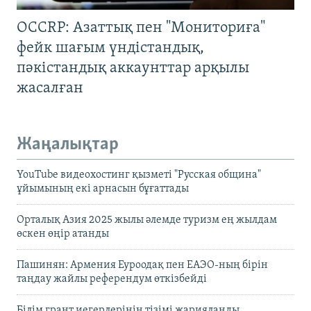
OCCRP: Азаттық пен "Мониториға"
фейк шағым үндістандық,
пәкістандық аккаунттар арқылы
жасалған
Жаңалықтар
YouTube видеохостинг қызметі "Русская община"
ұйымының екі арнасын бұғаттады
Орталық Азия 2025 жылы әлемде туризм ең жылдам
өскен өңір атанды
Пашинян: Армения Еуроодақ пен ЕАЭО-ның бірін
таңдау жайлы референдум өткізбейді
Білім грант иегерлерінің тізімі жарияланды