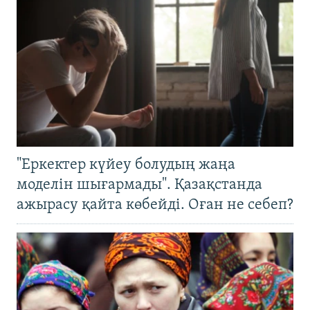
"Еркектер күйеу болудың жаңа
моделін шығармады". Қазақстанда
ажырасу қайта көбейді. Оған не себеп?