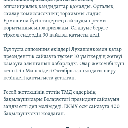
ЖАЗЫЛЫҢЫЗ
оппозициялық кандидаттар қамалды. Орталық
сайлау комиссиясының төрайымы Лидия
Ермошина бүгін таңертең сайлаудың ресми
қорытындысын жариялады. Ол дауыс беруге
Басқа тілдерде
тіркелгендердің 90 пайызы қатысты деді.
Бұл тұста оппозиция өкілдері Лукашенкомен қатар
президенттік сайлауға түскен 10 үміткердің жетеуі
қамауға алынғанын хабарлады. Олар жексенбі күні
кешкісін Минскідегі Октябрь алаңындағы шеру
кезіндегі қақтығыста ұсталған.
Ресей жетекшілік ететін ТМД елдерінің
бақылаушылары Беларустегі президент сайлауын
заңды өтті деп мәлімдеді. ЕҚЫҰ осы сайлауға 400
бақылаушысын жолдаған.