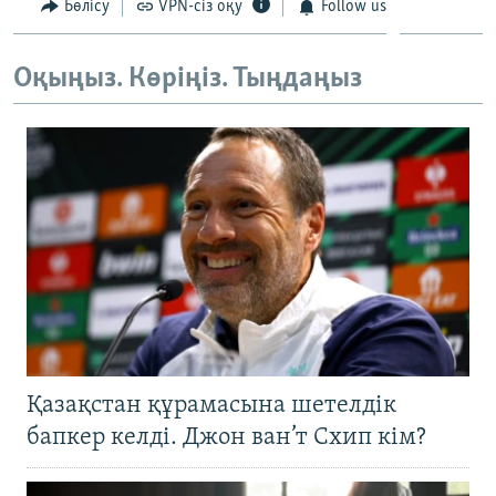
Бөлісу
VPN-сіз оқу
Follow us
Оқыңыз. Көріңіз. Тыңдаңыз
Қазақстан құрамасына шетелдік
бапкер келді. Джон ван’т Схип кім?