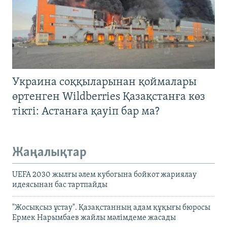
Украина соққыларынан қоймалары
өртенген Wildberries Қазақстанға көз
тікті: Астанаға қауіп бар ма?
Жаңалықтар
UEFA 2030 жылғы әлем кубогына бойкот жариялау
идеясынан бас тартпайды
"Жосықсыз ұстау". Қазақстанның адам құқығы бюросы
Ермек Нарымбаев жайлы мәлімдеме жасады