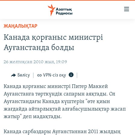
Accessibility
links
Skip
ЖАҢАЛЫҚТАР
to
ЖАҢАЛЫҚТАР
Канада қорғаныс министрі
main
САЯСАТ
content
Ауғанстанда болды
AZATTYQTV
Skip
to
26 желтоқсан 2010 жыл, 19:09
ҚАҢТАР ОҚИҒАСЫ
main
АДАМ ҚҰҚЫҚТАРЫ
Бөлісу
VPN-сіз оқу
Navigation
Skip
ӘЛЕУМЕТ
Канада қорғаныс министрі Питер Маккей
to
Ауғанстанға төрткүндік сапарын аяқтады. Ол
ӘЛЕМ
Search
Ауғанстандағы Канада күштерін "өте қиын
АРНАЙЫ ЖОБАЛАР
жағдайда айтарлықтай алғабасушылықтар жасап
жатыр" деп мадақтады.
Русский
Канада сарбаздары Ауғанстаннан 2011 жылдың