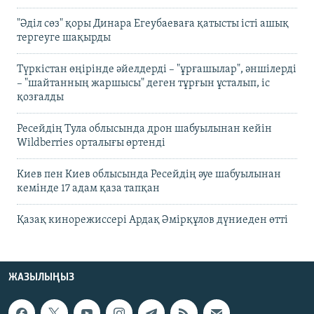
"Әділ сөз" қоры Динара Егеубаеваға қатысты істі ашық
тергеуге шақырды
Түркістан өңірінде әйелдерді – "ұрғашылар", әншілерді
– "шайтанның жаршысы" деген тұрғын ұсталып, іс
қозғалды
Ресейдің Тула облысында дрон шабуылынан кейін
Wildberries орталығы өртенді
Киев пен Киев облысында Ресейдің әуе шабуылынан
кемінде 17 адам қаза тапқан
Қазақ кинорежиссері Ардақ Әмірқұлов дүниеден өтті
ЖАЗЫЛЫҢЫЗ