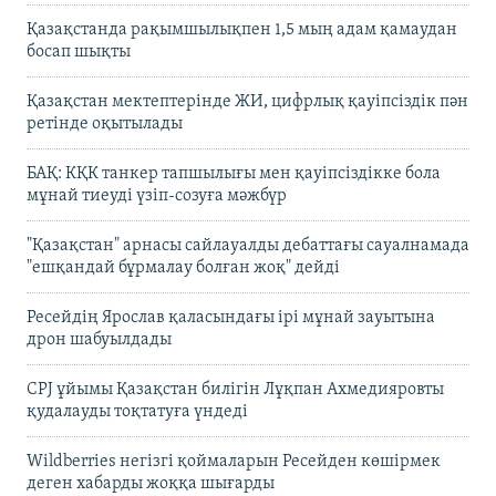
Қазақстанда рақымшылықпен 1,5 мың адам қамаудан
босап шықты
Қазақстан мектептерінде ЖИ, цифрлық қауіпсіздік пән
ретінде оқытылады
БАҚ: КҚК танкер тапшылығы мен қауіпсіздікке бола
мұнай тиеуді үзіп-созуға мәжбүр
"Қазақстан" арнасы сайлауалды дебаттағы сауалнамада
"ешқандай бұрмалау болған жоқ" дейді
Ресейдің Ярослав қаласындағы ірі мұнай зауытына
дрон шабуылдады
CPJ ұйымы Қазақстан билігін Лұқпан Ахмедияровты
қудалауды тоқтатуға үндеді
Wildberries негізгі қоймаларын Ресейден көшірмек
деген хабарды жоққа шығарды