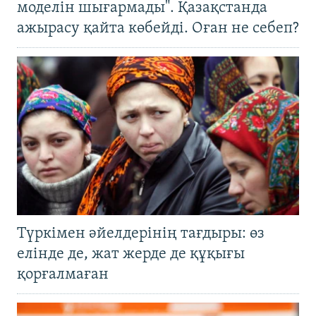
моделін шығармады". Қазақстанда
ажырасу қайта көбейді. Оған не себеп?
Түркімен әйелдерінің тағдыры: өз
елінде де, жат жерде де құқығы
қорғалмаған