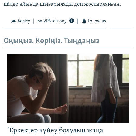
шілде айында шығарылады деп жоспарланған.
ЖАЗЫЛЫҢЫЗ
Бөлісу
VPN-сіз оқу
Follow us
Басқа тілдерде
Оқыңыз. Көріңіз. Тыңдаңыз
"Еркектер күйеу болудың жаңа