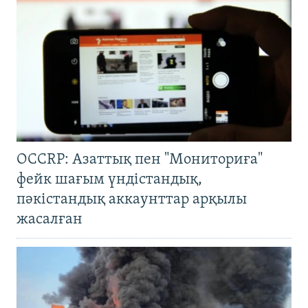
OCCRP: Азаттық пен "Мониториға"
фейк шағым үндістандық,
пәкістандық аккаунттар арқылы
жасалған