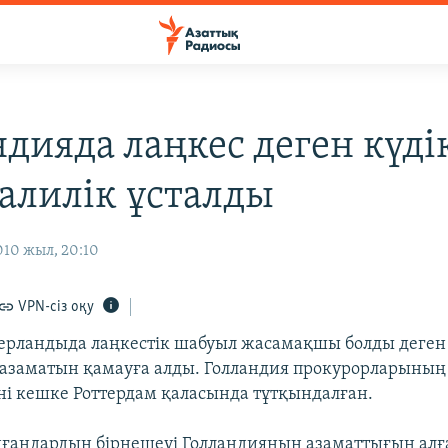
ндияда лаңкес деген күді
малилік ұсталды
010 жыл, 20:10
VPN-сіз оқу
рландыда лаңкестік шабуыл жасамақшы болды деген
 азаматын қамауға алды. Голландия прокурорларыны
ні кешке Роттердам қаласында тұтқындалған.
ғандардың бірнешеуі Голландияның азаматтығын алғ