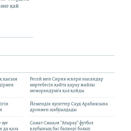
және қай
қ қысым
Ресей мен Сирия әскери нысандар
дірмек
мәртебесін қайта қарау жайлы
меморандумға қол қойды
ігін
Йемендік хуситтер Сауд Арабиясына
ан
дронмен шабуылдады
 әуе
Самат Смақов "Атырау" футбол
н да қаза
клубының бас бапкері болып