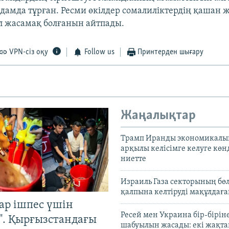
рдамда тұрған. Ресми өкілдер сомалиліктердің қашан 
 жасамақ болғанын айтпады.
VPN-сіз оқу
Follow us
Принтерден шығару
Жаңалықтар
Трамп Иранды экономикалы
арқылы келісімге келуге көн
ниетте
Израиль Газа секторының бөл
қалпына келтіруді мақұлдағ
ар ішпес үшін
Ресей мен Украина бір-біріне
". Қырғызстандағы
шабуылын жасады: екі жақта