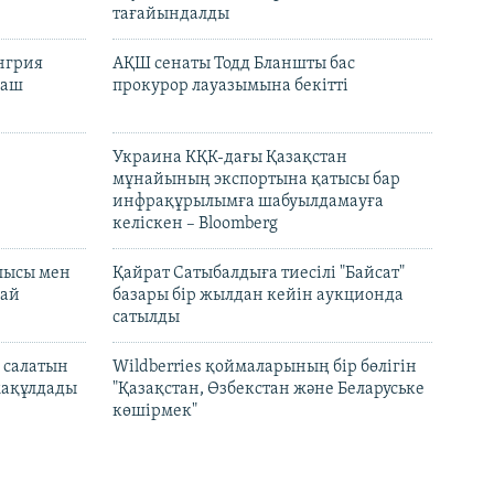
тағайындалды
енгрия
АҚШ сенаты Тодд Бланшты бас
раш
прокурор лауазымына бекітті
Украина КҚК-дағы Қазақстан
мұнайының экспортына қатысы бар
инфрақұрылымға шабуылдамауға
келіскен – Bloomberg
лысы мен
Қайрат Сатыбалдыға тиесілі "Байсат"
най
базары бір жылдан кейін аукционда
сатылды
 салатын
Wildberries қоймаларының бір бөлігін
мақұлдады
"Қазақстан, Өзбекстан және Беларуське
көшірмек"