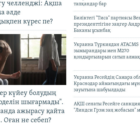
гу челленджі: Ақша
тапқандар бар
а әлде
Биліктегі "Тиса" партиясы В
ықпен күрес пе?
президенттігіне заңгер Анд
Баканы ұсынбақ
Украина Түркиядан ATACMS
зымырандары мен M270
қондырғыларын сатып алмақ
Украина Ресейдің Самара об
Краснодар аймағындағы мұ
зауытына шабуылдады
тер күйеу болудың
оделін шығармады".
АҚШ сенаты Ресейге санкция
танда ажырасу қайта
"Линдси Грэм заң жобасын" 
. Оған не себеп?