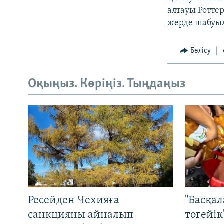
алтауы Ротте
жерде шабуыл
Бөлісу
Оқыңыз. Көріңіз. Тыңдаңыз
Ресейден Чехияға
"Басқал
санкцияны айналып
төгейік