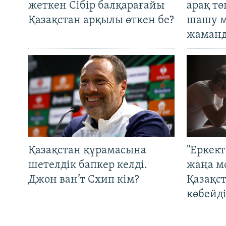
жеткен Сібір балқарағайы
арақ тө
Қазақстан арқылы өткен бе?
шашу м
жаманд
Қазақстан құрамасына
"Еркек
шетелдік бапкер келді.
жаңа м
Джон ван’т Схип кім?
Қазақс
көбейді