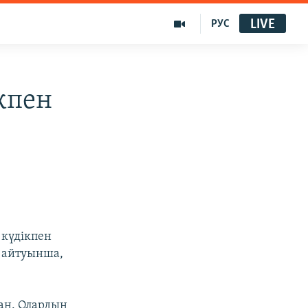
LIVE
РУС
кпен
 күдікпен
ң айтуынша,
ан. Олардың