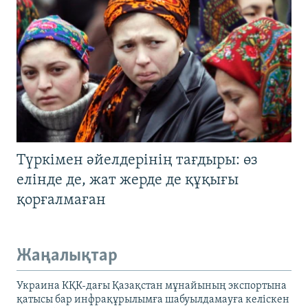
Түркімен әйелдерінің тағдыры: өз
елінде де, жат жерде де құқығы
қорғалмаған
Жаңалықтар
Украина КҚК-дағы Қазақстан мұнайының экспортына
қатысы бар инфрақұрылымға шабуылдамауға келіскен