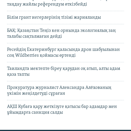
таңдау жайлы референдум өткізбейді
Білім грант иегерлерінің тізімі жарияланды
БАҚ: Қазақстан Теңіз кен орнында экологиялық заң
талабы сақталмаған дейді
Ресейдің Екатеринбург қаласында дрон шабуылынан
соң Wildberries қоймасы өртенді
Таиландта мектепте біреу қарудан оқ атып, алты адам
қаза тапты
Прокуратура журналист Александра Алёхованың
үкімін жеңілдетуді сұраған
АҚШ Кубаға қару жеткізуге қатысы бар адамдар мен
ұйымдарға санкция салды