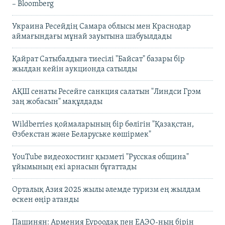
– Bloomberg
Украина Ресейдің Самара облысы мен Краснодар
аймағындағы мұнай зауытына шабуылдады
Қайрат Сатыбалдыға тиесілі "Байсат" базары бір
жылдан кейін аукционда сатылды
АҚШ сенаты Ресейге санкция салатын "Линдси Грэм
заң жобасын" мақұлдады
Wildberries қоймаларының бір бөлігін "Қазақстан,
Өзбекстан және Беларуське көшірмек"
YouTube видеохостинг қызметі "Русская община"
ұйымының екі арнасын бұғаттады
Орталық Азия 2025 жылы әлемде туризм ең жылдам
өскен өңір атанды
Пашинян: Армения Еуроодақ пен ЕАЭО-ның бірін