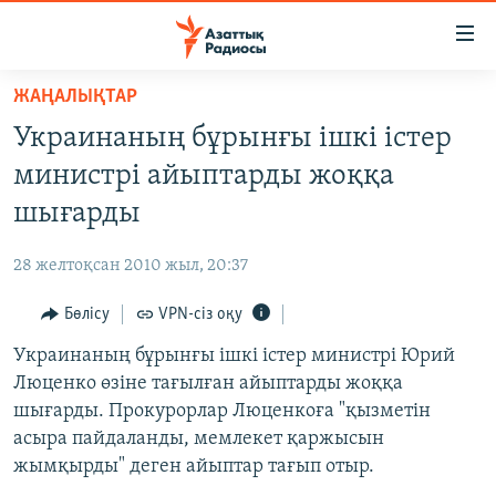
Accessibility
links
Skip
ЖАҢАЛЫҚТАР
to
ЖАҢАЛЫҚТАР
Украинаның бұрынғы ішкі істер
main
САЯСАТ
content
министрі айыптарды жоққа
AZATTYQTV
Skip
шығарды
to
ҚАҢТАР ОҚИҒАСЫ
main
28 желтоқсан 2010 жыл, 20:37
АДАМ ҚҰҚЫҚТАРЫ
Navigation
Skip
Бөлісу
VPN-сіз оқу
ӘЛЕУМЕТ
to
Украинаның бұрынғы ішкі істер министрі Юрий
ӘЛЕМ
Search
Люценко өзіне тағылған айыптарды жоққа
АРНАЙЫ ЖОБАЛАР
шығарды. Прокурорлар Люценкоға "қызметін
асыра пайдаланды, мемлекет қаржысын
Русский
жымқырды" деген айыптар тағып отыр.