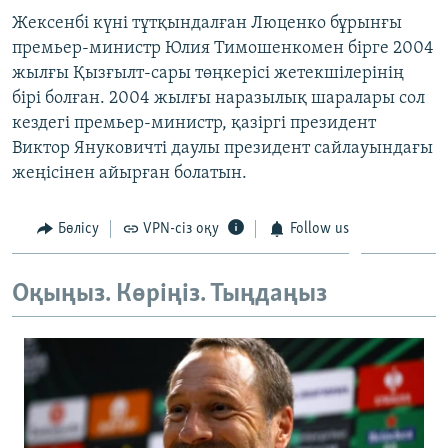
ЖАЗЫЛЫҢЫЗ
Жексенбі күні тұтқындалған Люценко бұрынғы
премьер-министр Юлия Тимошенкомен бірге 2004
жылғы Қызғылт-сары төңкерісі жетекшілерінің
бірі болған. 2004 жылғы наразылық шаралары сол
Басқа тілдерде
кездегі премьер-министр, қазіргі президент
Виктор Януковичті даулы президент сайлауындағы
жеңісінен айырған болатын.
Бөлісу
VPN-сіз оқу
Follow us
Оқыңыз. Көріңіз. Тыңдаңыз