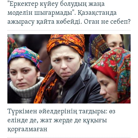
"Еркектер күйеу болудың жаңа
моделін шығармады". Қазақстанда
ажырасу қайта көбейді. Оған не себеп?
Түркімен әйелдерінің тағдыры: өз
елінде де, жат жерде де құқығы
қорғалмаған