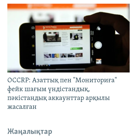
OCCRP: Азаттық пен "Мониториға"
фейк шағым үндістандық,
пәкістандық аккаунттар арқылы
жасалған
Жаңалықтар