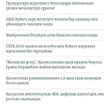
Прокуратура журналист Александра Алёхованың
үкімін жеңілдетуді сұраған
АҚШ Кубаға қару жеткізуге қатысы бар адамдар мен
ұйымдарға санкция салды
Ұлыбритания Ресейдің алты банкіне санкция салды
UEFA 2030 жылғы әлем кубогына бойкот жариялау
идеясынан бас тартпайды
"Жосықсыз ұстау". Қазақстанның адам құқығы бюросы
Ермек Нарымбаев жайлы мәлімдеме жасады
Қазақстанда рақымшылықпен 1,5 мың адам қамаудан
босап шықты
Қазақстан мектептерінде ЖИ, цифрлық қауіпсіздік пән
ретінде оқытылады