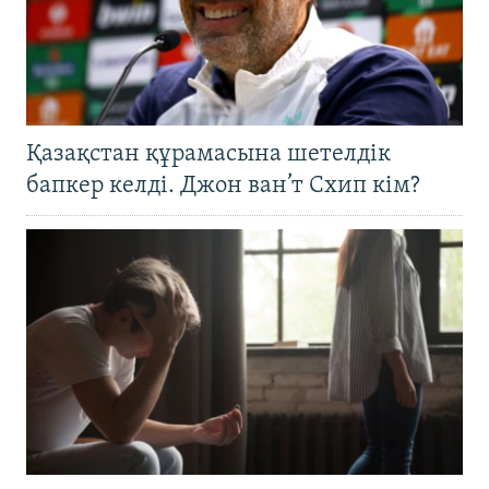
Қазақстан құрамасына шетелдік
бапкер келді. Джон ван’т Схип кім?