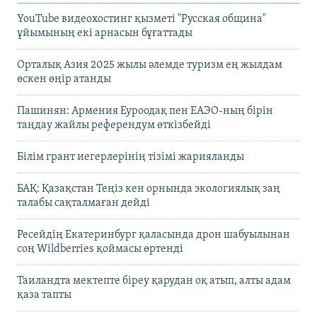
YouTube видеохостинг қызметі "Русская община"
ұйымының екі арнасын бұғаттады
Орталық Азия 2025 жылы әлемде туризм ең жылдам
өскен өңір атанды
Пашинян: Армения Еуроодақ пен ЕАЭО-ның бірін
таңдау жайлы референдум өткізбейді
Білім грант иегерлерінің тізімі жарияланды
БАҚ: Қазақстан Теңіз кен орнында экологиялық заң
талабы сақталмаған дейді
Ресейдің Екатеринбург қаласында дрон шабуылынан
соң Wildberries қоймасы өртенді
Таиландта мектепте біреу қарудан оқ атып, алты адам
қаза тапты