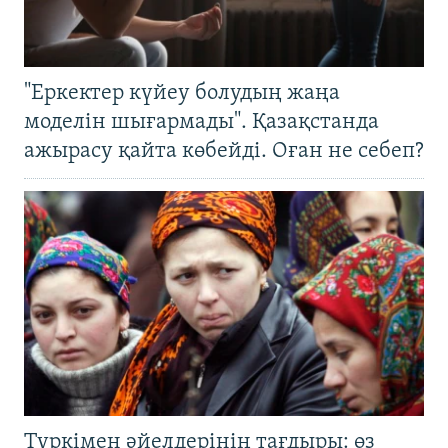
"Еркектер күйеу болудың жаңа
моделін шығармады". Қазақстанда
ажырасу қайта көбейді. Оған не себеп?
Түркімен әйелдерінің тағдыры: өз