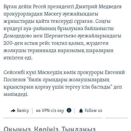
ЖАЗЫЛЫҢЫЗ
Бұған дейін Ресей президенті Дмитрий Медведев
прокурорлардан Мәскеу әуежайындағы
жұмыстарды қайта тексеруді сұраған. Соңғы
күндері ауа-райының бұзылуына байланысты
Басқа тілдерде
Домодедово мен Шереметьево әуежайларындағы
200-ден астам рейс тоқтап қалып, жүздеген
жолаушы терминалда наразылық шараларын
өткізген еді.
Сейсенбі күні Мәскеудің көлік прокуроры Евгений
Поспелов "билік орындары жолаушылардың
құқықтарын қорғау үшін тергеу ісін бастады" деп
мәлімдеді.
Бөлісу
VPN-сіз оқу
Follow us
Оқыңыз. Көріңіз. Тыңдаңыз