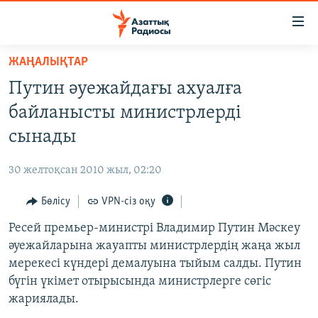
Accessibility
links
Skip
ЖАҢАЛЫҚТАР
to
ЖАҢАЛЫҚТАР
Путин әуежайдағы ахуалға
main
САЯСАТ
content
байланысты министрлерді
AZATTYQTV
Skip
сынады
to
ҚАҢТАР ОҚИҒАСЫ
main
30 желтоқсан 2010 жыл, 02:20
АДАМ ҚҰҚЫҚТАРЫ
Navigation
Skip
Бөлісу
VPN-сіз оқу
ӘЛЕУМЕТ
to
Ресей премьер-министрі Владимир Путин Мәскеу
ӘЛЕМ
Search
әуежайларына жауапты министрлердің жаңа жыл
АРНАЙЫ ЖОБАЛАР
мерекесі күндері демалуына тыйым салды. Путин
бүгін үкімет отырысында министрлерге сөгіс
Русский
жариялады.