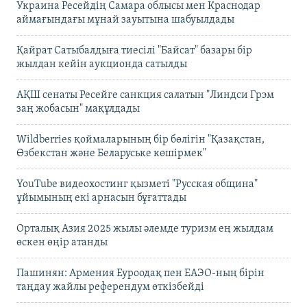
Украина Ресейдің Самара облысы мен Краснодар
аймағындағы мұнай зауытына шабуылдады
Қайрат Сатыбалдыға тиесілі "Байсат" базары бір
жылдан кейін аукционда сатылды
АҚШ сенаты Ресейге санкция салатын "Линдси Грэм
заң жобасын" мақұлдады
Wildberries қоймаларының бір бөлігін "Қазақстан,
Өзбекстан және Беларуське көшірмек"
YouTube видеохостинг қызметі "Русская община"
ұйымының екі арнасын бұғаттады
Орталық Азия 2025 жылы әлемде туризм ең жылдам
өскен өңір атанды
Пашинян: Армения Еуроодақ пен ЕАЭО-ның бірін
таңдау жайлы референдум өткізбейді