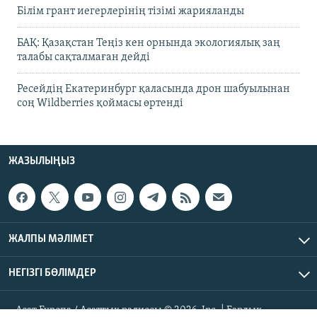
Білім грант иегерлерінің тізімі жарияланды
БАҚ: Қазақстан Теңіз кен орнында экологиялық заң
талабы сақталмаған дейді
Ресейдің Екатеринбург қаласында дрон шабуылынан
соң Wildberries қоймасы өртенді
ЖАЗЫЛЫҢЫЗ
ЖАЛПЫ МӘЛІМЕТ
НЕГІЗГІ БӨЛІМДЕР
Азат Еуропа / Азаттық радиосы © 2026, Inc. | Барлық