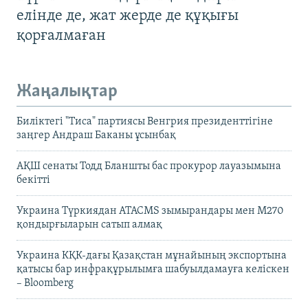
елінде де, жат жерде де құқығы
қорғалмаған
Жаңалықтар
Биліктегі "Тиса" партиясы Венгрия президенттігіне
заңгер Андраш Баканы ұсынбақ
АҚШ сенаты Тодд Бланшты бас прокурор лауазымына
бекітті
Украина Түркиядан ATACMS зымырандары мен M270
қондырғыларын сатып алмақ
Украина КҚК-дағы Қазақстан мұнайының экспортына
қатысы бар инфрақұрылымға шабуылдамауға келіскен
– Bloomberg