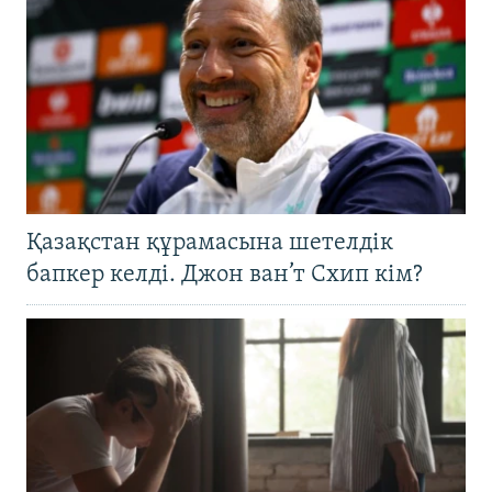
Қазақстан құрамасына шетелдік
бапкер келді. Джон ван’т Схип кім?