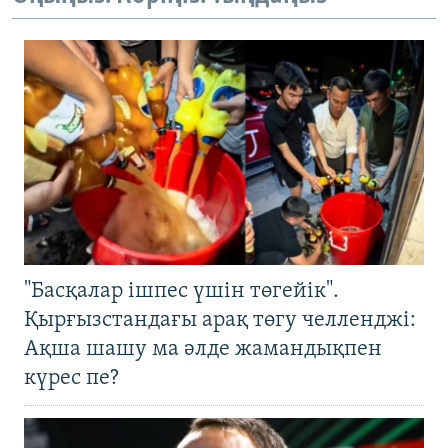
"Басқалар ішпес үшін төгейік".
Қырғызстандағы арақ төгу челленджі:
Ақша шашу ма әлде жамандықпен
күрес пе?