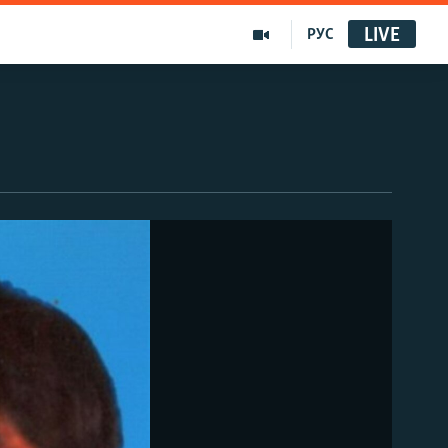
LIVE
РУС