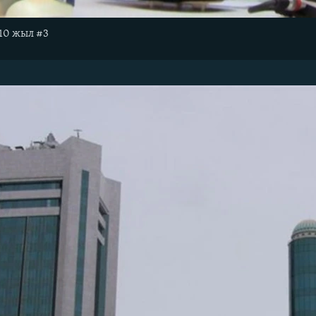
010 жыл #3