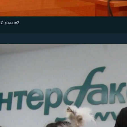
010 жыл #2