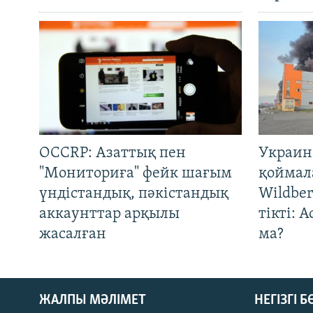
OCCRP: Азаттық пен
Украин
"Мониториға" фейк шағым
қоймал
үндістандық, пәкістандық
Wildber
аккаунттар арқылы
тікті: 
жасалған
ма?
ЖАЛПЫ МӘЛІМЕТ
НЕГІЗГІ 