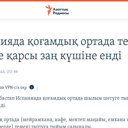
ияда қоғамдық ортада т
е қарсы заң күшіне енді
ыл, 00:46
VPN-сіз оқу
бастап Испанияда қоғамдық ортада шылым шегуге т
ді.
қ ортада (мейрамхана, кафе, мектеп маңайы, емхана 
лерде) темекі тартуға тыйым салынады.