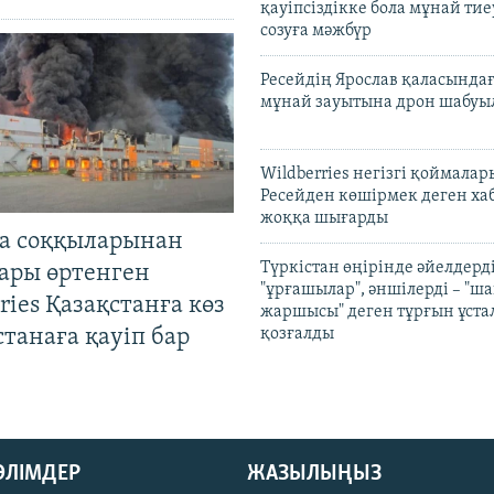
қауіпсіздікке бола мұнай тиеу
созуға мәжбүр
Ресейдің Ярослав қаласындағ
мұнай зауытына дрон шабуы
Wildberries негізгі қоймала
Ресейден көшірмек деген ха
жоққа шығарды
а соққыларынан
Түркістан өңірінде әйелдерді
ары өртенген
"ұрғашылар", әншілерді – "
ries Қазақстанға көз
жаршысы" деген тұрғын ұстал
Астанаға қауіп бар
қозғалды
БӨЛІМДЕР
ЖАЗЫЛЫҢЫЗ