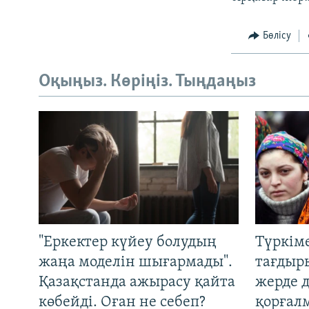
Бөлісу
Оқыңыз. Көріңіз. Тыңдаңыз
"Еркектер күйеу болудың
Түркім
жаңа моделін шығармады".
тағдыры
Қазақстанда ажырасу қайта
жерде 
көбейді. Оған не себеп?
қорғал