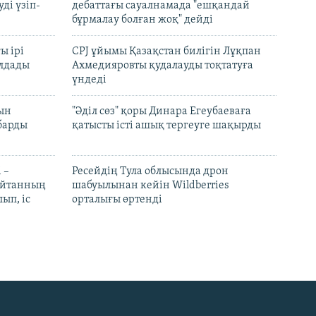
ді үзіп-
дебаттағы сауалнамада "ешқандай
бұрмалау болған жоқ" дейді
ы ірі
CPJ ұйымы Қазақстан билігін Лұқпан
лдады
Ахмедияровты қудалауды тоқтатуға
үндеді
рын
"Әділ сөз" қоры Динара Егеубаеваға
барды
қатысты істі ашық тергеуге шақырды
 –
Ресейдің Тула облысында дрон
шайтанның
шабуылынан кейін Wildberries
ып, іс
орталығы өртенді