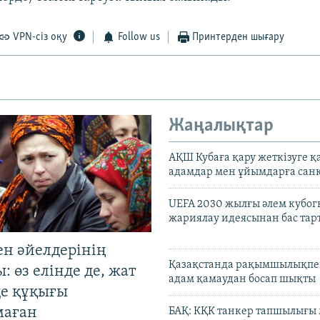
VPN-сіз оқу
Follow us
Принтерден шығару
Жаңалықтар
АҚШ Кубаға қару жеткізуге қ
адамдар мен ұйымдарға сан
UEFA 2030 жылғы әлем кубог
жариялау идеясынан бас та
ен әйелдерінің
Қазақстанда рақымшылықпен
: өз елінде де, жат
адам қамаудан босап шықты
де құқығы
маған
БАҚ: КҚК танкер тапшылығы