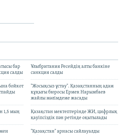
атысы бар
Ұлыбритания Ресейдің алты банкіне
кция салды
санкция салды
ына бойкот
"Жосықсыз ұстау". Қазақстанның адам
ртпайды
құқығы бюросы Ермек Нарымбаев
жайлы мәлімдеме жасады
 1,5 мың
Қазақстан мектептерінде ЖИ, цифрлық
қауіпсіздік пән ретінде оқытылады
 мен
"Қазақстан" арнасы сайлауалды