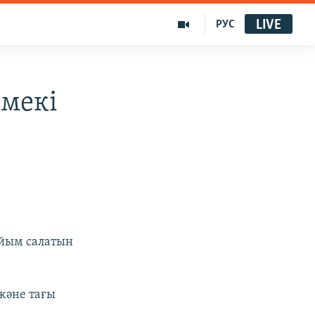
LIVE
РУС
емекі
ыйым салатын
және тағы