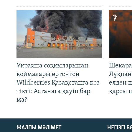
Украина соққыларынан
Шекара
қоймалары өртенген
Лұқпан
Wildberries Қазақстанға көз
елден 
тікті: Астанаға қауіп бар
қарсы 
ма?
ЖАЛПЫ МӘЛІМЕТ
НЕГІЗГІ 