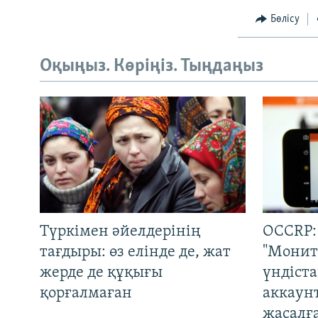
Бөлісу
Оқыңыз. Көріңіз. Тыңдаңыз
Түркімен әйелдерінің
OCCRP:
тағдыры: өз елінде де, жат
"Монит
жерде де құқығы
үндіст
қорғалмаған
аккаун
жасалғ