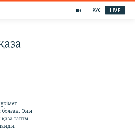
LIVE
РУС
қаза
 үкімет
 болған. Оны
 қаза тапты.
ланды.