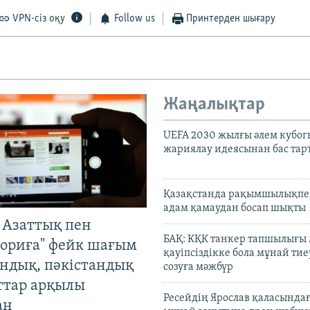
VPN-сіз оқу
Follow us
Принтерден шығару
Жаңалықтар
UEFA 2030 жылғы әлем кубог
жариялау идеясынан бас та
Қазақстанда рақымшылықпен
адам қамаудан босап шықты
 Азаттық пен
БАҚ: КҚК танкер тапшылығы
ориға" фейк шағым
қауіпсіздікке бола мұнай тиеу
андық, пәкістандық
созуға мәжбүр
ттар арқылы
Ресейдің Ярослав қаласындағ
ан