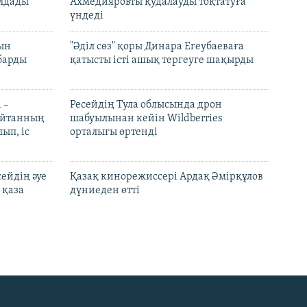
лдады
Ахмедияровты қудалауды тоқтатуға
үндеді
рын
"Әділ сөз" қоры Динара Егеубаеваға
барды
қатысты істі ашық тергеуге шақырды
 –
Ресейдің Тула облысында дрон
шайтанның
шабуылынан кейін Wildberries
ып, іс
орталығы өртенді
ейдің әуе
Қазақ кинорежиссері Ардақ Әмірқұлов
 қаза
дүниеден өтті