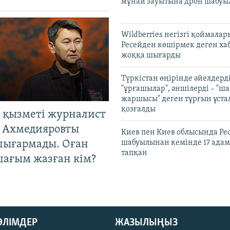
мұнай зауытына дрон шабуы
Wildberries негізгі қоймала
Ресейден көшірмек деген ха
жоққа шығарды
Түркістан өңірінде әйелдерді
"ұрғашылар", әншілерді – "
жаршысы" деген тұрғын ұстал
қозғалды
 қызметі журналист
 Ахмедияровты
Киев пен Киев облысында Рес
шығармады. Оған
шабуылынан кемінде 17 адам
тапқан
шағым жазған кім?
БӨЛІМДЕР
ЖАЗЫЛЫҢЫЗ