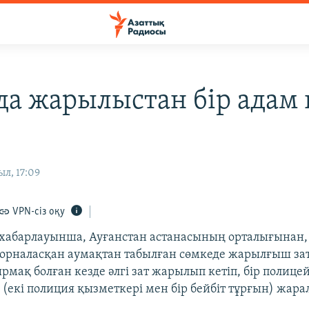
да жарылыстан бір адам 
ыл, 17:09
VPN-сіз оқу
абарлауынша, Ауғанстан астанасының орталығынан,
орналасқан аумақтан табылған сөмкеде жарылғыш зат
мақ болған кезде әлгі зат жарылып кетіп, бір полицей
 (екі полиция қызметкері мен бір бейбіт тұрғын) жара