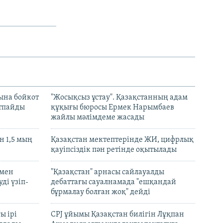
ына бойкот
"Жосықсыз ұстау". Қазақстанның адам
ртпайды
құқығы бюросы Ермек Нарымбаев
жайлы мәлімдеме жасады
 1,5 мың
Қазақстан мектептерінде ЖИ, цифрлық
қауіпсіздік пән ретінде оқытылады
 мен
"Қазақстан" арнасы сайлауалды
ді үзіп-
дебаттағы сауалнамада "ешқандай
бұрмалау болған жоқ" дейді
ы ірі
CPJ ұйымы Қазақстан билігін Лұқпан