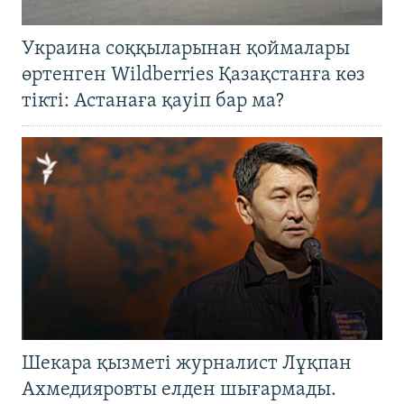
Украина соққыларынан қоймалары
өртенген Wildberries Қазақстанға көз
тікті: Астанаға қауіп бар ма?
Шекара қызметі журналист Лұқпан
Ахмедияровты елден шығармады.