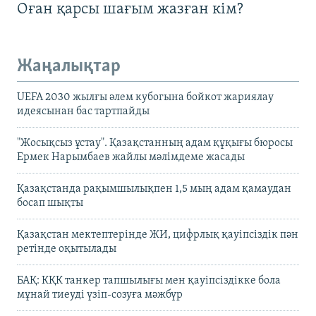
Оған қарсы шағым жазған кім?
Жаңалықтар
UEFA 2030 жылғы әлем кубогына бойкот жариялау
идеясынан бас тартпайды
"Жосықсыз ұстау". Қазақстанның адам құқығы бюросы
Ермек Нарымбаев жайлы мәлімдеме жасады
Қазақстанда рақымшылықпен 1,5 мың адам қамаудан
босап шықты
Қазақстан мектептерінде ЖИ, цифрлық қауіпсіздік пән
ретінде оқытылады
БАҚ: КҚК танкер тапшылығы мен қауіпсіздікке бола
мұнай тиеуді үзіп-созуға мәжбүр