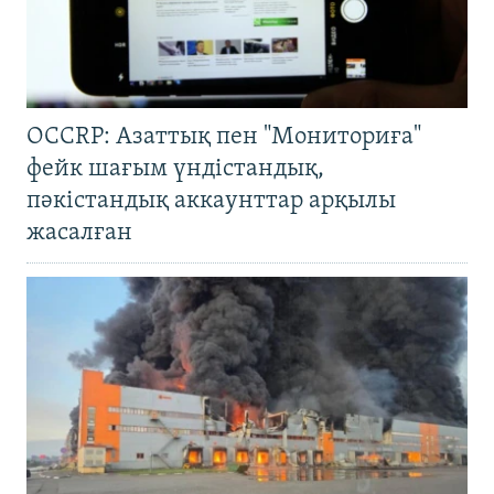
OCCRP: Азаттық пен "Мониториға"
фейк шағым үндістандық,
пәкістандық аккаунттар арқылы
жасалған