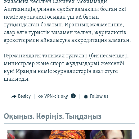
жазасына кесілген Сакинех Мохаммади
ЖАЗЫЛЫҢЫЗ
Аштианидің ұлынан сұхбат алмақшы болған екі
неміс журналисі осыдан үш ай бұрын
тұтқындалған болатын. Иранның мәліметінше,
олар елге туристік визамен келген, журналистік
Басқа тілдерде
әрекеттермен айналысуға аккредитация алмаған.
Германиядағы танымал тұлғалар (бизнесмендер,
министрлер және спорт жұлдыздары) жексенбі
күні Иранды неміс журналистерін азат етуге
шақырды.
Бөлісу
VPN-сіз оқу
Follow us
Оқыңыз. Көріңіз. Тыңдаңыз