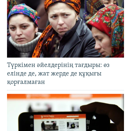
Түркімен әйелдерінің тағдыры: өз
елінде де, жат жерде де құқығы
қорғалмаған