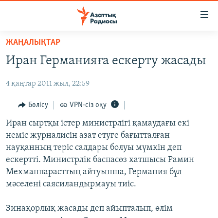
Accessibility
links
Skip
ЖАҢАЛЫҚТАР
to
ЖАҢАЛЫҚТАР
Иран Германияға ескерту жасады
main
САЯСАТ
content
4 қаңтар 2011 жыл, 22:59
AZATTYQTV
Skip
to
ҚАҢТАР ОҚИҒАСЫ
Бөлісу
VPN-сіз оқу
main
АДАМ ҚҰҚЫҚТАРЫ
Иран сыртқы істер министрлігі қамаудағы екі
Navigation
неміс журналисін азат етуге бағытталған
Skip
ӘЛЕУМЕТ
науқанның теріс салдары болуы мүмкін деп
to
ӘЛЕМ
ескертті. Министрлік баспасөз хатшысы Рамин
Search
Мехманпарасттың айтуынша, Германия бұл
АРНАЙЫ ЖОБАЛАР
мәселені саясиландырмауы тиіс.
Русский
Зинақорлық жасады деп айыпталып, өлім