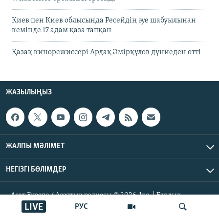
Киев пен Киев облысында Ресейдің әуе шабуылынан
кемінде 17 адам қаза тапқан
Қазақ кинорежиссері Ардақ Әмірқұлов дүниеден өтті
ЖАЗЫЛЫҢЫЗ
ЖАЛПЫ МӘЛІМЕТ
НЕГІЗГІ БӨЛІМДЕР
Азат Еуропа / Азаттық радиосы © 2026, Inc. | Барлық
құқықтары қорғалған
LIVE
РУС