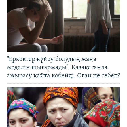
"Еркектер күйеу болудың жаңа
моделін шығармады". Қазақстанда
ажырасу қайта көбейді. Оған не себеп?