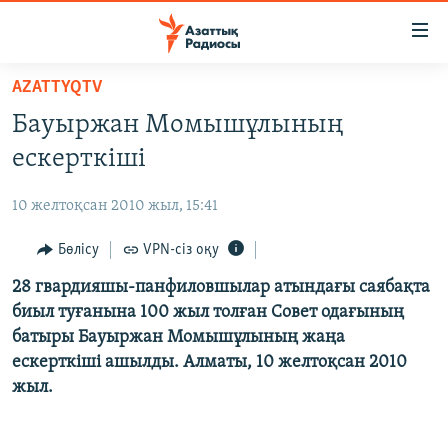
Accessibility
links
Skip
AZATTYQTV
to
ЖАҢАЛЫҚТАР
Бауыржан Момышұлының
main
САЯСАТ
content
ескерткіші
AZATTYQTV
Skip
to
10 желтоқсан 2010 жыл, 15:41
ҚАҢТАР ОҚИҒАСЫ
main
АДАМ ҚҰҚЫҚТАРЫ
Бөлісу
VPN-сіз оқу
Navigation
Skip
ӘЛЕУМЕТ
28 гвардияшы-панфиловшылар атындағы саябақта
to
биыл туғанына 100 жыл толған Совет одағының
ӘЛЕМ
Search
батыры Бауыржан Момышұлының жаңа
АРНАЙЫ ЖОБАЛАР
ескерткіші ашылды. Алматы, 10 желтоқсан 2010
жыл.
Русский