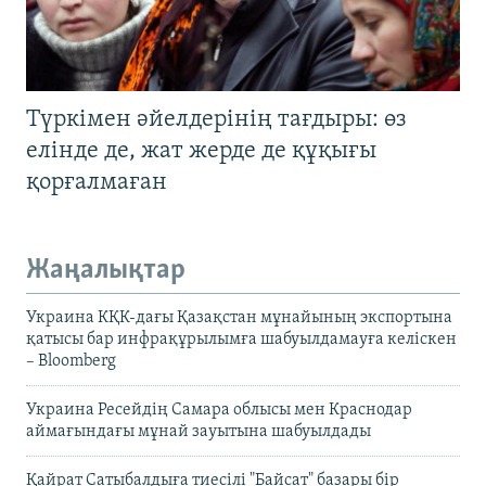
Түркімен әйелдерінің тағдыры: өз
елінде де, жат жерде де құқығы
қорғалмаған
Жаңалықтар
Украина КҚК-дағы Қазақстан мұнайының экспортына
қатысы бар инфрақұрылымға шабуылдамауға келіскен
– Bloomberg
Украина Ресейдің Самара облысы мен Краснодар
аймағындағы мұнай зауытына шабуылдады
Қайрат Сатыбалдыға тиесілі "Байсат" базары бір