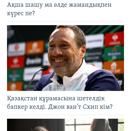
Ақша шашу ма әлде жамандықпен
күрес пе?
Қазақстан құрамасына шетелдік
бапкер келді. Джон ван’т Схип кім?