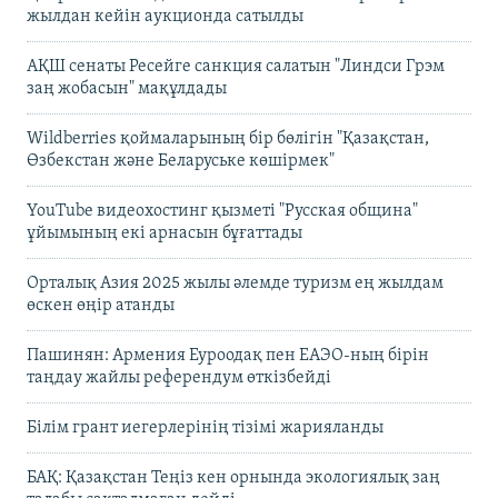
жылдан кейін аукционда сатылды
АҚШ сенаты Ресейге санкция салатын "Линдси Грэм
заң жобасын" мақұлдады
Wildberries қоймаларының бір бөлігін "Қазақстан,
Өзбекстан және Беларуське көшірмек"
YouTube видеохостинг қызметі "Русская община"
ұйымының екі арнасын бұғаттады
Орталық Азия 2025 жылы әлемде туризм ең жылдам
өскен өңір атанды
Пашинян: Армения Еуроодақ пен ЕАЭО-ның бірін
таңдау жайлы референдум өткізбейді
Білім грант иегерлерінің тізімі жарияланды
БАҚ: Қазақстан Теңіз кен орнында экологиялық заң