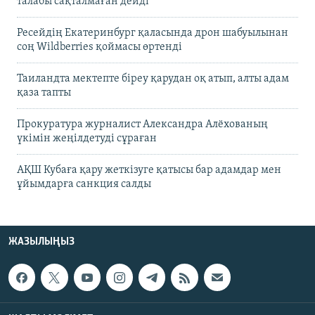
талабы сақталмаған дейді
Ресейдің Екатеринбург қаласында дрон шабуылынан
соң Wildberries қоймасы өртенді
Таиландта мектепте біреу қарудан оқ атып, алты адам
қаза тапты
Прокуратура журналист Александра Алёхованың
үкімін жеңілдетуді сұраған
АҚШ Кубаға қару жеткізуге қатысы бар адамдар мен
ұйымдарға санкция салды
ЖАЗЫЛЫҢЫЗ