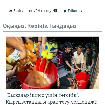
ЖАЗЫЛЫҢЫЗ
Бөлісу
VPN-сіз оқу
Follow us
Оқыңыз. Көріңіз. Тыңдаңыз
Басқа тілдерде
"Басқалар ішпес үшін төгейік".
Қырғызстандағы арақ төгу челленджі: