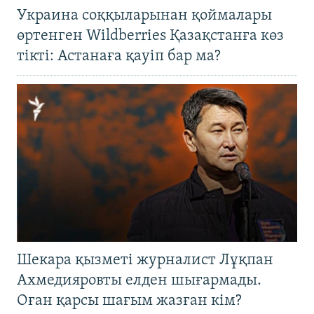
Украина соққыларынан қоймалары
өртенген Wildberries Қазақстанға көз
тікті: Астанаға қауіп бар ма?
Шекара қызметі журналист Лұқпан
Ахмедияровты елден шығармады.
Оған қарсы шағым жазған кім?