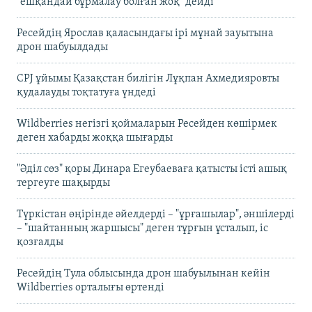
"ешқандай бұрмалау болған жоқ" дейді
Ресейдің Ярослав қаласындағы ірі мұнай зауытына
дрон шабуылдады
CPJ ұйымы Қазақстан билігін Лұқпан Ахмедияровты
қудалауды тоқтатуға үндеді
Wildberries негізгі қоймаларын Ресейден көшірмек
деген хабарды жоққа шығарды
"Әділ сөз" қоры Динара Егеубаеваға қатысты істі ашық
тергеуге шақырды
Түркістан өңірінде әйелдерді – "ұрғашылар", әншілерді
– "шайтанның жаршысы" деген тұрғын ұсталып, іс
қозғалды
Ресейдің Тула облысында дрон шабуылынан кейін
Wildberries орталығы өртенді