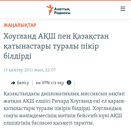
Accessibility
links
Skip
ЖАҢАЛЫҚТАР
to
ЖАҢАЛЫҚТАР
Хоугланд АҚШ пен Қазақстан
main
САЯСАТ
content
қатынастары туралы пікір
AZATTYQTV
Skip
білдірді
to
ҚАҢТАР ОҚИҒАСЫ
main
13 қаңтар 2011 жыл, 22:07
АДАМ ҚҰҚЫҚТАРЫ
Navigation
Skip
Бөлісу
VPN-сіз оқу
ӘЛЕУМЕТ
to
Қазақстандағы дипломатиялық миссиясын аяқтап
ӘЛЕМ
Search
жатқан АҚШ елшісі Ричард Хоугланд екі ел қарым-
АРНАЙЫ ЖОБАЛАР
қатынастары туралы пікірін білдірді. Хоугландың
соңғы мәлімдемесінің мәтінін бейсенбі күні АҚШ
Русский
елшілігінің баспасөз қызметі таратты.