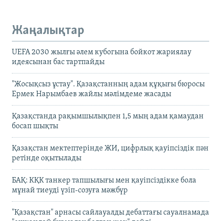
Жаңалықтар
UEFA 2030 жылғы әлем кубогына бойкот жариялау
идеясынан бас тартпайды
"Жосықсыз ұстау". Қазақстанның адам құқығы бюросы
Ермек Нарымбаев жайлы мәлімдеме жасады
Қазақстанда рақымшылықпен 1,5 мың адам қамаудан
босап шықты
Қазақстан мектептерінде ЖИ, цифрлық қауіпсіздік пән
ретінде оқытылады
БАҚ: КҚК танкер тапшылығы мен қауіпсіздікке бола
мұнай тиеуді үзіп-созуға мәжбүр
"Қазақстан" арнасы сайлауалды дебаттағы сауалнамада