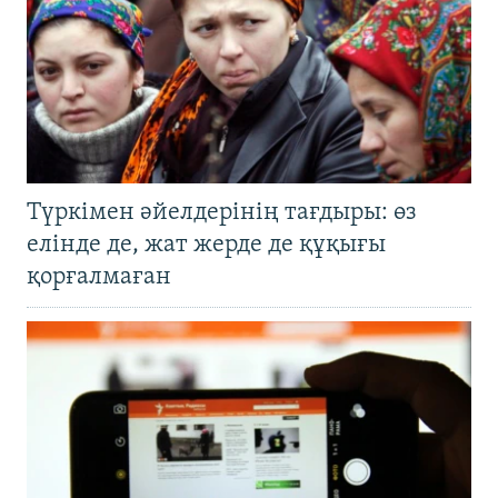
Түркімен әйелдерінің тағдыры: өз
елінде де, жат жерде де құқығы
қорғалмаған