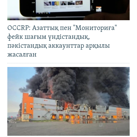
OCCRP: Азаттық пен "Мониториға"
фейк шағым үндістандық,
пәкістандық аккаунттар арқылы
жасалған