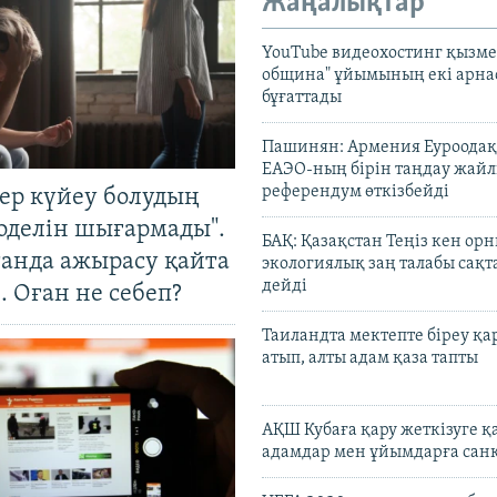
Жаңалықтар
YouTube видеохостинг қызмет
община" ұйымының екі арн
бұғаттады
Пашинян: Армения Еуроодақ
ЕАЭО-ның бірін таңдау жай
референдум өткізбейді
тер күйеу болудың
оделін шығармады".
БАҚ: Қазақстан Теңіз кен ор
танда ажырасу қайта
экологиялық заң талабы сақ
дейді
. Оған не себеп?
Таиландта мектепте біреу қа
атып, алты адам қаза тапты
АҚШ Кубаға қару жеткізуге қ
адамдар мен ұйымдарға сан