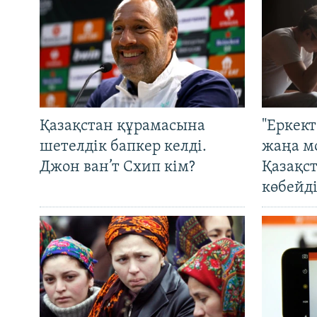
Қазақстан құрамасына
"Еркек
шетелдік бапкер келді.
жаңа м
Джон ван’т Схип кім?
Қазақс
көбейді