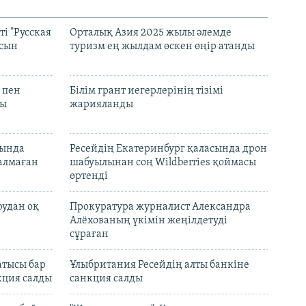
і "Русская
Орталық Азия 2025 жылы әлемде
асын
туризм ең жылдам өскен өңір атанды
 пен
Білім грант иегерлерінің тізімі
лы
жарияланды
нында
Ресейдің Екатеринбург қаласында дрон
талмаған
шабуылынан соң Wildberries қоймасы
өртенді
рудан оқ
Прокуратура журналист Александра
Алёхованың үкімін жеңілдетуді
сұраған
атысы бар
Ұлыбритания Ресейдің алты банкіне
кция салды
санкция салды