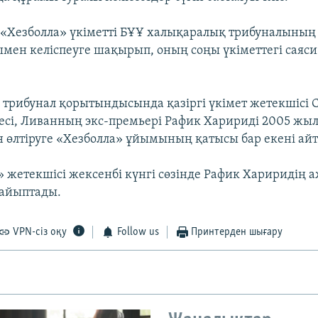
 «Хезболла» үкіметті БҰҰ халықаралық трибуналының
ен келіспеуге шақырып, оның соңы үкіметтегі саяси
трибунал қорытындысында қазіргі үкімет жетекшісі 
есі, Ливанның экс-премьері Рафик Харириді 2005 жы
 өлтіруге «Хезболла» ұйымының қатысы бар екені ай
» жетекшісі жексенбі күнгі сөзінде Рафик Хариридің 
 айыптады.
VPN-сіз оқу
Follow us
Принтерден шығару