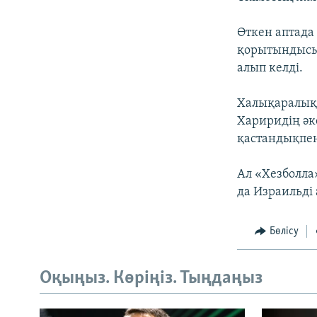
Өткен аптада
қорытындысым
алып келді.
Халықаралық 
Хариридің әк
қастандықпен
Ал «Хезболла
да Израильді
Бөлісу
Оқыңыз. Көріңіз. Тыңдаңыз