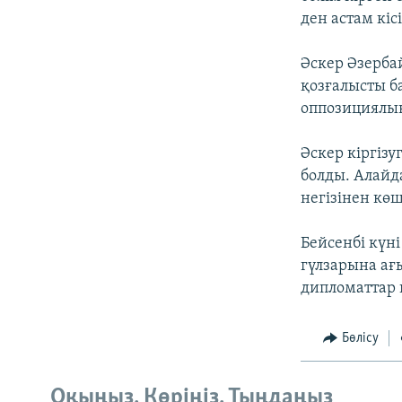
ден астам кіс
Әскер Әзерба
қозғалысты б
оппозициялы
Әскер кіргізу
болды. Алайд
негізінен көш
Бейсенбі күн
гүлзарына ағ
дипломаттар 
Бөлісу
Оқыңыз. Көріңіз. Тыңдаңыз