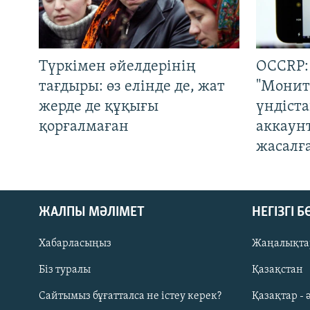
Түркімен әйелдерінің
OCCRP:
тағдыры: өз елінде де, жат
"Монит
жерде де құқығы
үндіст
қорғалмаған
аккаун
жасалғ
ЖАЛПЫ МӘЛІМЕТ
НЕГІЗГІ 
Хабарласыңыз
Жаңалықта
Біз туралы
Қазақстан
Русский
Сайтымыз бұғатталса не істеу керек?
Қазақтар - 