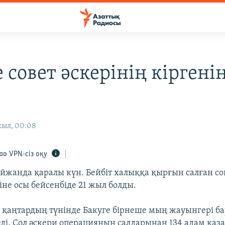
 совет әскерінің кіргенін
жыл, 00:08
VPN-сіз оқу
айжанда қаралы күн. Бейбіт халыққа қырғын салған со
іне осы бейсенбіде 21 жыл болды.
 қаңтардың түнінде Бакуге бірнеше мың жауынгері ба
еді. Сол әскери операцияның салдарынан 134 адам қаза