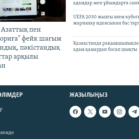
адамдар мен ұйымдарға сан
UEFA 2030 жылғы әлем кубог
жариялау идеясынан бас та
 Азаттық пен
ориға" фейк шағым
Қазақстанда рақымшылықпен
андық, пәкістандық
адам қамаудан босап шықты
ттар арқылы
ан
БӨЛІМДЕР
ЖАЗЫЛЫҢЫЗ
р
әлемде