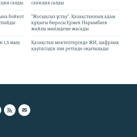
кция салды
санкция салды
ына бойкот
"Жосықсыз ұстау". Қазақстанның адам
ртпайды
құқығы бюросы Ермек Нарымбаев
жайлы мәлімдеме жасады
 1,5 мың
Қазақстан мектептерінде ЖИ, цифрлық
қауіпсіздік пән ретінде оқытылады