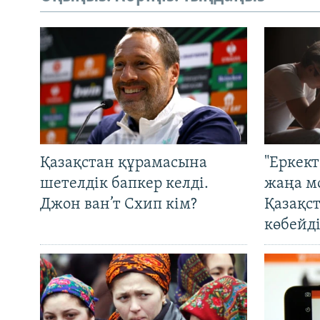
Қазақстан құрамасына
"Еркек
шетелдік бапкер келді.
жаңа м
Джон ван’т Схип кім?
Қазақс
көбейді