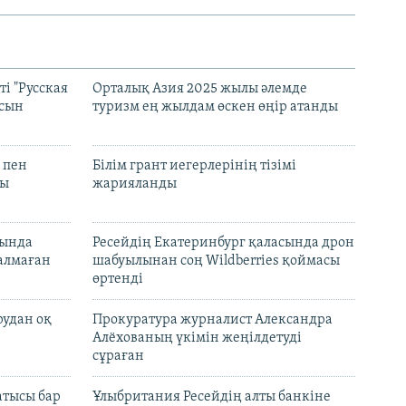
і "Русская
Орталық Азия 2025 жылы әлемде
асын
туризм ең жылдам өскен өңір атанды
 пен
Білім грант иегерлерінің тізімі
лы
жарияланды
нында
Ресейдің Екатеринбург қаласында дрон
талмаған
шабуылынан соң Wildberries қоймасы
өртенді
рудан оқ
Прокуратура журналист Александра
Алёхованың үкімін жеңілдетуді
сұраған
атысы бар
Ұлыбритания Ресейдің алты банкіне