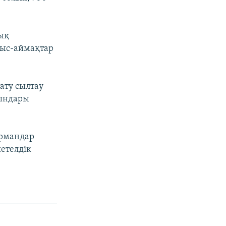
тық
лыс-аймақтар
ату сылтау
ғындары
армандар
етелдік