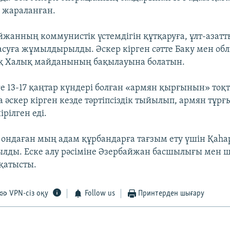
і жараланған.
йжанның коммунистік үстемдігін құтқаруға, ұлт-азат
асуға жұмылдырылды. Әскер кірген сәтте Баку мен об
қ Халық майданының бақылауына болатын.
ге 13-17 қаңтар күндері болған «армян қырғынын» тоқт
а әскер кірген кезде тәртіпсіздік тыйылып, армян тұр
ірілген еді.
і ондаған мың адам құрбандарға тағзым ету үшін Қаһ
ылды. Еске алу рәсіміне Әзербайжан басшылығы мен ш
қатысты.
VPN-сіз оқу
Follow us
Принтерден шығару