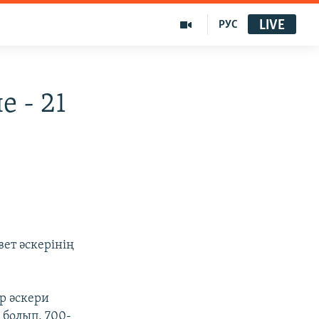
LIVE
РУС
е - 21
вет әскерінің
р әскери
 болып, 700-