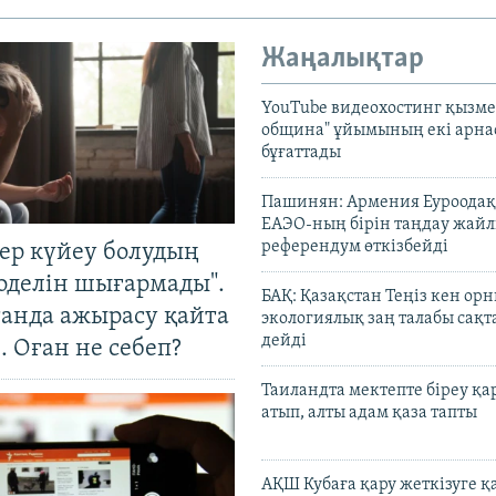
Жаңалықтар
YouTube видеохостинг қызмет
община" ұйымының екі арн
бұғаттады
Пашинян: Армения Еуроодақ
ЕАЭО-ның бірін таңдау жай
референдум өткізбейді
тер күйеу болудың
оделін шығармады".
БАҚ: Қазақстан Теңіз кен ор
танда ажырасу қайта
экологиялық заң талабы сақ
дейді
. Оған не себеп?
Таиландта мектепте біреу қа
атып, алты адам қаза тапты
АҚШ Кубаға қару жеткізуге қ