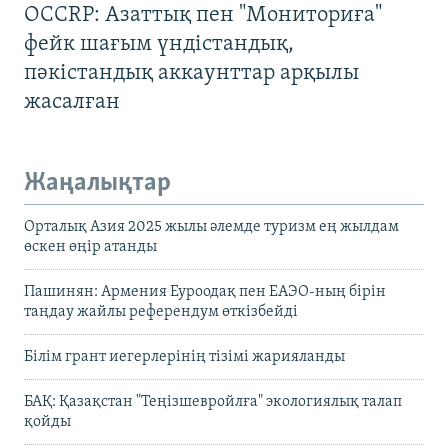
OCCRP: Азаттық пен "Мониториға"
фейк шағым үндістандық,
пәкістандық аккаунттар арқылы
жасалған
Жаңалықтар
Орталық Азия 2025 жылы әлемде туризм ең жылдам
өскен өңір атанды
Пашинян: Армения Еуроодақ пен ЕАЭО-ның бірін
таңдау жайлы референдум өткізбейді
Білім грант иегерлерінің тізімі жарияланды
БАҚ: Қазақстан "Теңізшевройлға" экологиялық талап
қойды