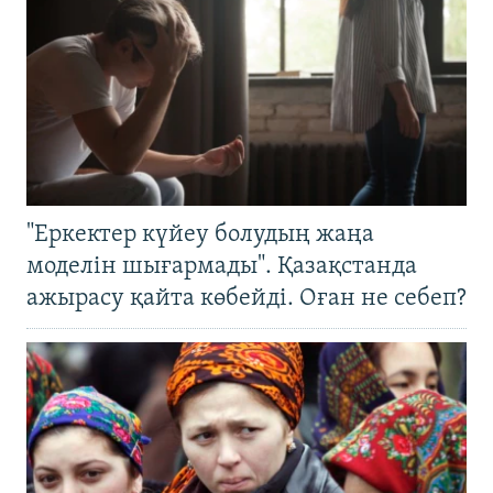
"Еркектер күйеу болудың жаңа
моделін шығармады". Қазақстанда
ажырасу қайта көбейді. Оған не себеп?