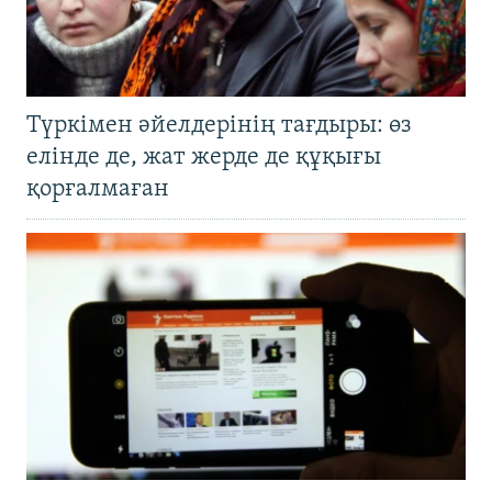
Түркімен әйелдерінің тағдыры: өз
елінде де, жат жерде де құқығы
қорғалмаған