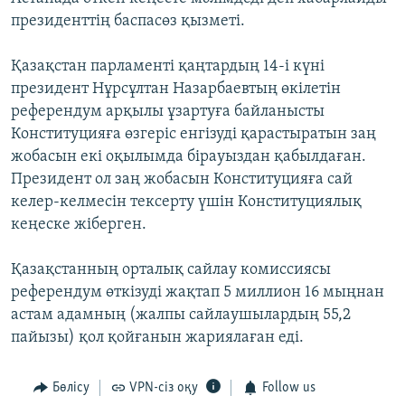
ЖАЗЫЛЫҢЫЗ
президенттің баспасөз қызметі.
Қазақстан парламенті қаңтардың 14-і күні
президент Нұрсұлтан Назарбаевтың өкілетін
Басқа тілдерде
референдум арқылы ұзартуға байланысты
Конституцияға өзгеріс енгізуді қарастыратын заң
жобасын екі оқылымда бірауыздан қабылдаған.
Президент ол заң жобасын Конституцияға сай
келер-келмесін тексерту үшін Конституциялық
кеңеске жіберген.
Қазақстанның орталық сайлау комиссиясы
референдум өткізуді жақтап 5 миллион 16 мыңнан
астам адамның (жалпы сайлаушылардың 55,2
пайызы) қол қойғанын жариялаған еді.
Бөлісу
VPN-сіз оқу
Follow us