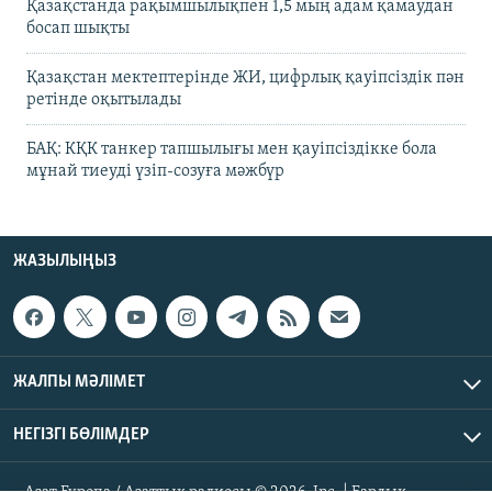
Қазақстанда рақымшылықпен 1,5 мың адам қамаудан
босап шықты
Қазақстан мектептерінде ЖИ, цифрлық қауіпсіздік пән
ретінде оқытылады
БАҚ: КҚК танкер тапшылығы мен қауіпсіздікке бола
мұнай тиеуді үзіп-созуға мәжбүр
ЖАЗЫЛЫҢЫЗ
ЖАЛПЫ МӘЛІМЕТ
НЕГІЗГІ БӨЛІМДЕР