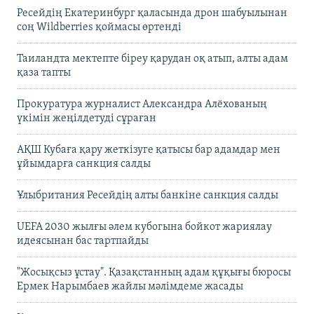
Ресейдің Екатеринбург қаласында дрон шабуылынан
соң Wildberries қоймасы өртенді
Таиландта мектепте біреу қарудан оқ атып, алты адам
қаза тапты
Прокуратура журналист Александра Алёхованың
үкімін жеңілдетуді сұраған
АҚШ Кубаға қару жеткізуге қатысы бар адамдар мен
ұйымдарға санкция салды
Ұлыбритания Ресейдің алты банкіне санкция салды
UEFA 2030 жылғы әлем кубогына бойкот жариялау
идеясынан бас тартпайды
"Жосықсыз ұстау". Қазақстанның адам құқығы бюросы
Ермек Нарымбаев жайлы мәлімдеме жасады