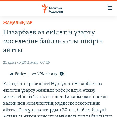
Accessibility
links
Skip
ЖАҢАЛЫҚТАР
to
ЖАҢАЛЫҚТАР
Назарбаев өз өкілетін ұзарту
main
САЯСАТ
content
мәселесіне байланысты пікірін
AZATTYQTV
Skip
айтты
to
ҚАҢТАР ОҚИҒАСЫ
main
21 қаңтар 2011 жыл, 07:45
АДАМ ҚҰҚЫҚТАРЫ
Navigation
Skip
Бөлісу
VPN-сіз оқу
ӘЛЕУМЕТ
to
Қазақстан президенті Нұрсұлтан Назарбаев өз
ӘЛЕМ
Search
өкілетін ұзарту жөнінде референдум өткізу
АРНАЙЫ ЖОБАЛАР
мәселесіне байланысты шешім қабылдаған кезде
халық пен мемлекеттің мүддесін ескеретінін
Русский
айтты. Ол мұны қаңтардың 20-сы, бейсенбі күні
Астанада өткен кеңесте мәлімдеді деп хабарлайды