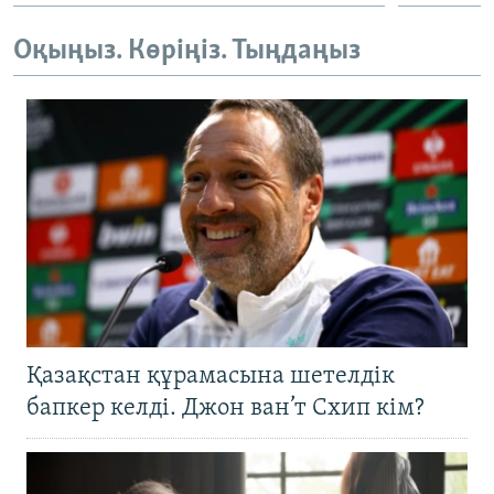
Оқыңыз. Көріңіз. Тыңдаңыз
Қазақстан құрамасына шетелдік
бапкер келді. Джон ван’т Схип кім?