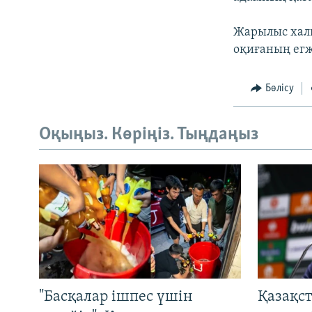
Жарылыс хал
оқиғаның егж
Бөлісу
Оқыңыз. Көріңіз. Тыңдаңыз
"Басқалар ішпес үшін
Қазақс