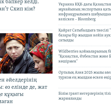
к бапкер келді.
Украина КҚК-дағы Қазақста
н’т Схип кім?
мұнайының экспортына қаты
инфрақұрылымға шабуылдам
келіскен – Bloomberg
Қайрат Сатыбалдыға тиесілі "
базары бір жылдан кейін ау
сатылды
Wildberries қоймаларының бі
"Қазақстан, Өзбекстан және 
көшірмек"
Орталық Азия 2025 жылы әл
туризм ең жылдам өскен өңі
ен әйелдерінің
: өз елінде де, жат
де құқығы
Білім грант иегерлерінің тізі
жарияланды
маған