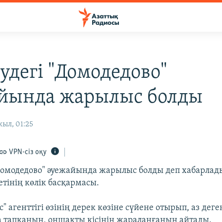
удегі "Домодедово"
йында жарылыс болды
жыл, 01:25
VPN-сіз оқу
Домодедово" әуежайында жарылыс болды деп хабарлад
етінің көлік басқармасы.
" агенттігі өзінің дерек көзіне сүйене отырып, аз деге
 тапқанын, оншақты кісінің жараланғанын айтады.