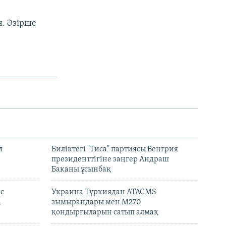
. Әзірше
л
Биліктегі "Тиса" партиясы Венгрия
президенттігіне заңгер Андраш
Баканы ұсынбақ
с
Украина Түркиядан ATACMS
і
зымырандары мен M270
қондырғыларын сатып алмақ