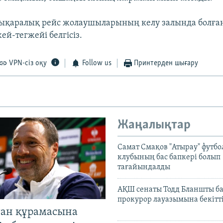
ықаралық рейс жолаушыларының келу залында болған
ей-тегжейі белгісіз.
VPN-сіз оқу
Follow us
Принтерден шығару
Жаңалықтар
Самат Смақов "Атырау" футбо
клубының бас бапкері болып
тағайындалды
АҚШ сенаты Тодд Бланшты ба
прокурор лауазымына бекітт
тан құрамасына