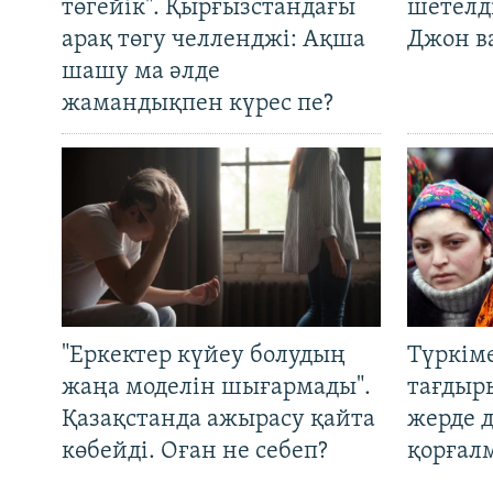
төгейік". Қырғызстандағы
шетелді
арақ төгу челленджі: Ақша
Джон ва
шашу ма әлде
жамандықпен күрес пе?
"Еркектер күйеу болудың
Түркім
жаңа моделін шығармады".
тағдыры
Қазақстанда ажырасу қайта
жерде 
көбейді. Оған не себеп?
қорғал