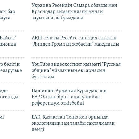
н
Украина Ресейдің Самара облысы мен
сы бар
Краснодар аймағындағы мұнай
ауға
зауытына шабуылдады
Байсат"
АҚШ сенаты Ресейге санкция салатын
кционда
"Линдси Грэм заң жобасын" мақұлдады
р бөлігін
YouTube видеохостинг қызметі "Русская
Беларуське
община" ұйымының екі арнасын
бұғаттады
емде
Пашинян: Армения Еуроодақ пен
р атанды
ЕАЭО-ның бірін таңдау жайлы
референдум өткізбейді
мі
БАҚ: Қазақстан Теңіз кен орнында
экологиялық заң талабы сақталмаған
дейді