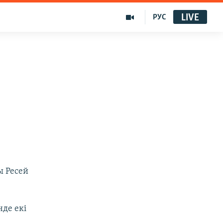
LIVE
РУС
ы Ресей
нде екі