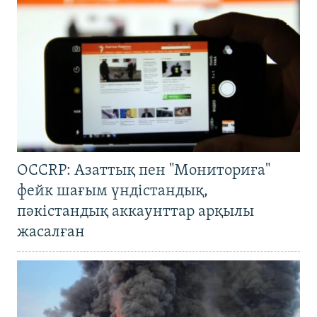
OCCRP: Азаттық пен "Мониториға"
фейк шағым үндістандық,
пәкістандық аккаунттар арқылы
жасалған