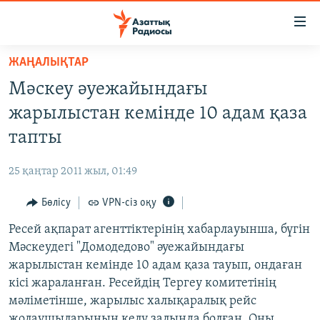
Accessibility
links
Skip
ЖАҢАЛЫҚТАР
to
ЖАҢАЛЫҚТАР
Мәскеу әуежайындағы
main
САЯСАТ
content
жарылыстан кемінде 10 адам қаза
AZATTYQTV
Skip
тапты
to
ҚАҢТАР ОҚИҒАСЫ
main
25 қаңтар 2011 жыл, 01:49
АДАМ ҚҰҚЫҚТАРЫ
Navigation
Skip
Бөлісу
VPN-сіз оқу
ӘЛЕУМЕТ
to
Ресей ақпарат агенттіктерінің хабарлауынша, бүгін
ӘЛЕМ
Search
Мәскеудегі "Домодедово" әуежайындағы
АРНАЙЫ ЖОБАЛАР
жарылыстан кемінде 10 адам қаза тауып, ондаған
кісі жараланған. Ресейдің Тергеу комитетінің
Русский
мәліметінше, жарылыс халықаралық рейс
жолаушыларының келу залында болған. Оны