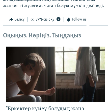
ЖАЗЫЛЫҢЫЗ
жанкешті жүзеге асырған болуы мүмкін делінеді.
Бөлісу
VPN-сіз оқу
Follow us
Басқа тілдерде
Оқыңыз. Көріңіз. Тыңдаңыз
"Еркектер күйеу болудың жаңа