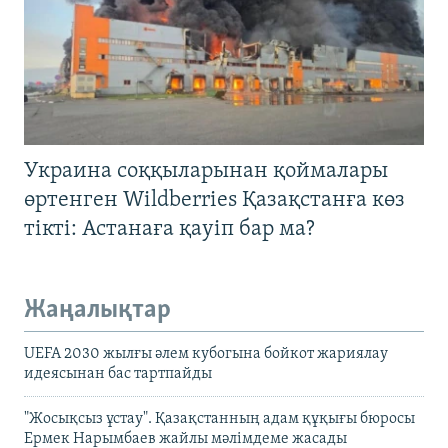
Украина соққыларынан қоймалары
өртенген Wildberries Қазақстанға көз
тікті: Астанаға қауіп бар ма?
Жаңалықтар
UEFA 2030 жылғы әлем кубогына бойкот жариялау
идеясынан бас тартпайды
"Жосықсыз ұстау". Қазақстанның адам құқығы бюросы
Ермек Нарымбаев жайлы мәлімдеме жасады