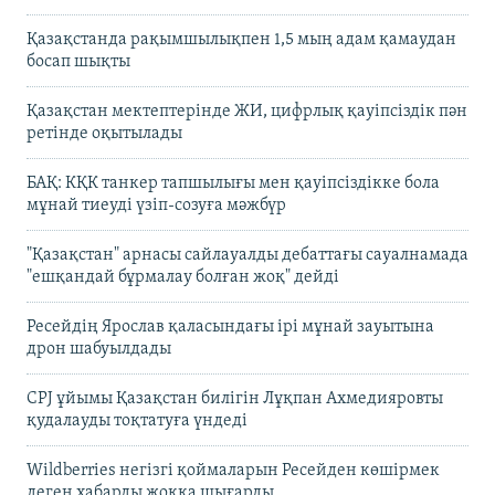
Қазақстанда рақымшылықпен 1,5 мың адам қамаудан
босап шықты
Қазақстан мектептерінде ЖИ, цифрлық қауіпсіздік пән
ретінде оқытылады
БАҚ: КҚК танкер тапшылығы мен қауіпсіздікке бола
мұнай тиеуді үзіп-созуға мәжбүр
"Қазақстан" арнасы сайлауалды дебаттағы сауалнамада
"ешқандай бұрмалау болған жоқ" дейді
Ресейдің Ярослав қаласындағы ірі мұнай зауытына
дрон шабуылдады
CPJ ұйымы Қазақстан билігін Лұқпан Ахмедияровты
қудалауды тоқтатуға үндеді
Wildberries негізгі қоймаларын Ресейден көшірмек
деген хабарды жоққа шығарды