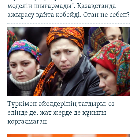
моделін шығармады". Қазақстанда
ажырасу қайта көбейді. Оған не себеп?
Түркімен әйелдерінің тағдыры: өз
елінде де, жат жерде де құқығы
қорғалмаған