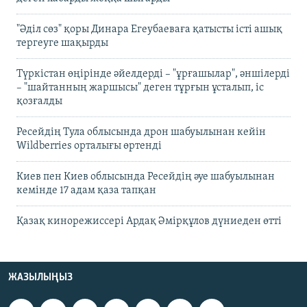
"Әділ сөз" қоры Динара Егеубаеваға қатысты істі ашық
тергеуге шақырды
Түркістан өңірінде әйелдерді – "ұрғашылар", әншілерді
– "шайтанның жаршысы" деген тұрғын ұсталып, іс
қозғалды
Ресейдің Тула облысында дрон шабуылынан кейін
Wildberries орталығы өртенді
Киев пен Киев облысында Ресейдің әуе шабуылынан
кемінде 17 адам қаза тапқан
Қазақ кинорежиссері Ардақ Әмірқұлов дүниеден өтті
ЖАЗЫЛЫҢЫЗ