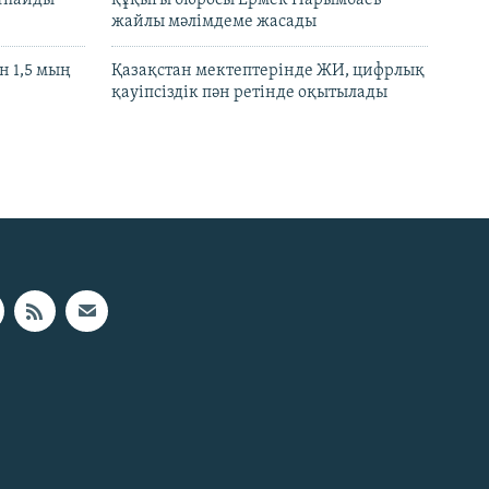
жайлы мәлімдеме жасады
 1,5 мың
Қазақстан мектептерінде ЖИ, цифрлық
қауіпсіздік пән ретінде оқытылады