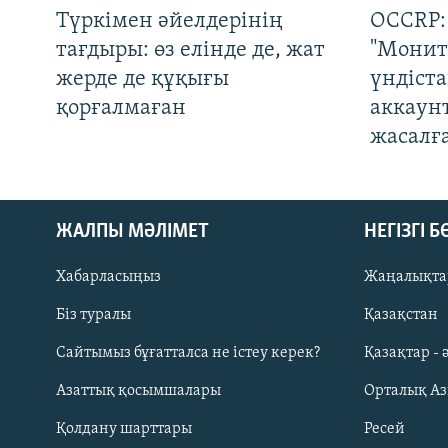
Түркімен әйелдерінің
OCCRP:
тағдыры: өз елінде де, жат
"Монит
жерде де құқығы
үндіст
қорғалмаған
аккаун
жасалғ
ЖАЛПЫ МӘЛІМЕТ
НЕГІЗГІ 
Хабарласыңыз
Жаңалықта
Біз туралы
Қазақстан
Русский
Сайтымыз бұғатталса не істеу керек?
Қазақтар - 
Азаттық қосымшалары
Орталық А
ЖАЗЫЛЫҢЫЗ
Қолдану шарттары
Ресей