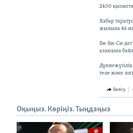
2400 қызметк
Хабар тарат
жылына 46 м
Би-Би-Си-дег
азаюына байл
Дүниежүзілік
теле және ин
Бөлісу
Оқыңыз. Көріңіз. Тыңдаңыз