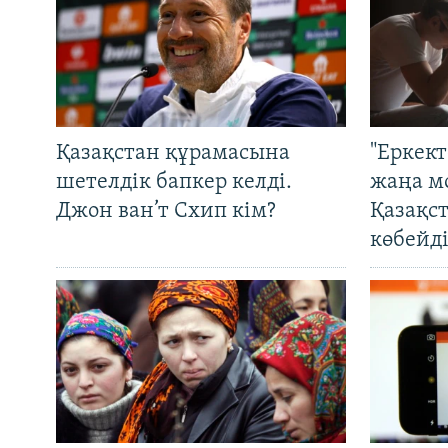
Қазақстан құрамасына
"Еркек
шетелдік бапкер келді.
жаңа м
Джон ван’т Схип кім?
Қазақс
көбейді