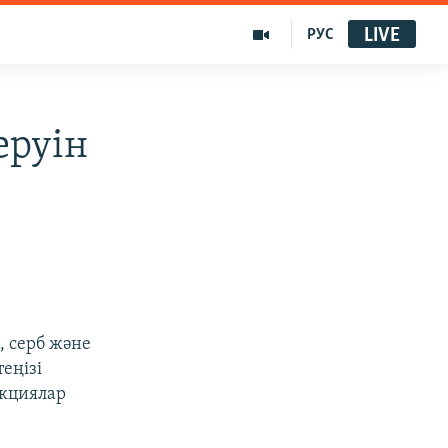
LIVE
РУС
еруін
, серб және
еңізі
акциялар