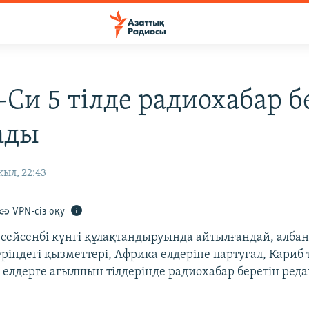
-Си 5 тілде радиохабар б
ады
жыл, 22:43
VPN-сіз оқу
 сейсенбі күнгі құлақтандыруында айтылғандай, албан
ріндегі қызметтері, Африка елдеріне партугал, Кариб т
і елдерге ағылшын тілдерінде радиохабар беретін ред