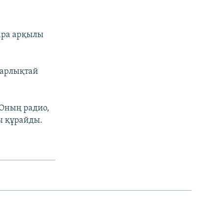
ара арқылы
тарлықтай
 Оның радио,
ы құрайды.