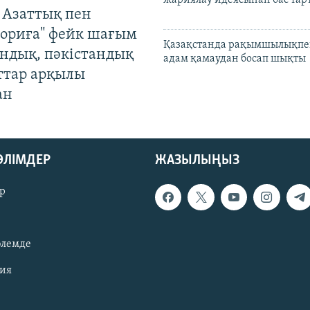
 Азаттық пен
ориға" фейк шағым
Қазақстанда рақымшылықпен
андық, пәкістандық
адам қамаудан босап шықты
ттар арқылы
ан
БӨЛІМДЕР
ЖАЗЫЛЫҢЫЗ
р
әлемде
зия