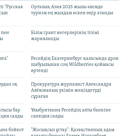
і "Русская
Орталық Азия 2025 жылы әлемде
асын
туризм ең жылдам өскен өңір атанды
 пен
Білім грант иегерлерінің тізімі
лы
жарияланды
лға"
Ресейдің Екатеринбург қаласында дрон
шабуылынан соң Wildberries қоймасы
өртенді
рудан оқ
Прокуратура журналист Александра
Алёхованың үкімін жеңілдетуді
сұраған
атысы бар
Ұлыбритания Ресейдің алты банкіне
кция салды
санкция салды
ына бойкот
"Жосықсыз ұстау". Қазақстанның адам
ртпайды
құқығы бюросы Ермек Нарымбаев