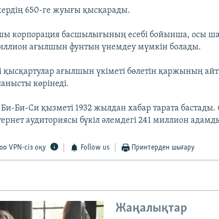
ердің 650-ге жуығы қысқарады.
ушы корпорация басшылығының есебі бойынша, осы ш
иллион ағылшын фунтын үнемдеу мүмкін болады.
і қысқартулар ағылшын үкіметі бөлетін қаржының ай
анысты көрінеді.
 Би-Би-Си қызметі 1932 жылдан хабар тарата бастады.
тернет аудиториясы бүкіл әлемдегі 241 миллион адамд
VPN-сіз оқу
Follow us
Принтерден шығару
Жаңалықтар