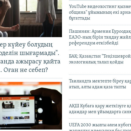
YouTube видеохостинг қызмет
община" ұйымының екі арн
бұғаттады
Пашинян: Армения Еуроодақ
ЕАЭО-ның бірін таңдау жай
референдум өткізбейді
тер күйеу болудың
оделін шығармады".
БАҚ: Қазақстан "Теңізшеврой
танда ажырасу қайта
экологиялық талап қойды
. Оған не себеп?
Таиландта мектепте біреу қа
атып, алты адам қаза тапты
АҚШ Кубаға қару жеткізуге қ
адамдар мен ұйымдарға сан
UEFA 2030 жылғы әлем кубог
жариялау идеясынан бас та