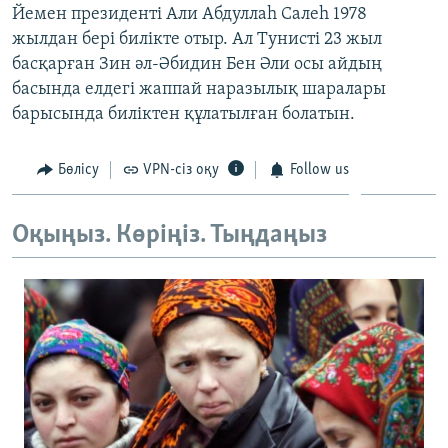
Йемен президенті Али Абдуллаһ Салеһ 1978
ЖАЗЫЛЫҢЫЗ
жылдан бері билікте отыр. Ал Тунисті 23 жыл
басқарған Зин әл-Әбидин Бен Әли осы айдың
басында елдегі жаппай наразылық шаралары
Басқа тілдерде
барысында биліктен құлатылған болатын.
Бөлісу
VPN-сіз оқу
Follow us
Оқыңыз. Көріңіз. Тыңдаңыз