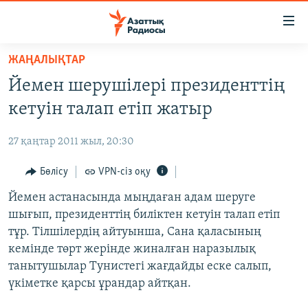
Accessibility
links
Skip
ЖАҢАЛЫҚТАР
to
ЖАҢАЛЫҚТАР
Йемен шерушілері президенттің
main
САЯСАТ
content
кетуін талап етіп жатыр
AZATTYQTV
Skip
to
27 қаңтар 2011 жыл, 20:30
ҚАҢТАР ОҚИҒАСЫ
main
АДАМ ҚҰҚЫҚТАРЫ
Бөлісу
VPN-сіз оқу
Navigation
Skip
ӘЛЕУМЕТ
Йемен астанасында мыңдаған адам шеруге
to
шығып, президенттің биліктен кетуін талап етіп
ӘЛЕМ
Search
тұр. Тілшілердің айтуынша, Сана қаласының
АРНАЙЫ ЖОБАЛАР
кемінде төрт жерінде жиналған наразылық
танытушылар Тунистегі жағдайды еске салып,
Русский
үкіметке қарсы ұрандар айтқан.