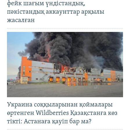
фейк шағым үндістандық,
пәкістандық аккаунттар арқылы
жасалған
Украина соққыларынан қоймалары
өртенген Wildberries Қазақстанға көз
тікті: Астанаға қауіп бар ма?