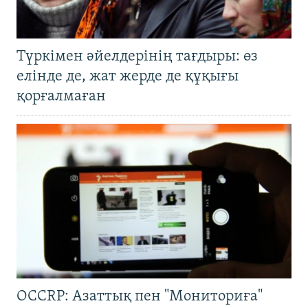
Түркімен әйелдерінің тағдыры: өз
елінде де, жат жерде де құқығы
қорғалмаған
OCCRP: Азаттық пен "Мониториға"