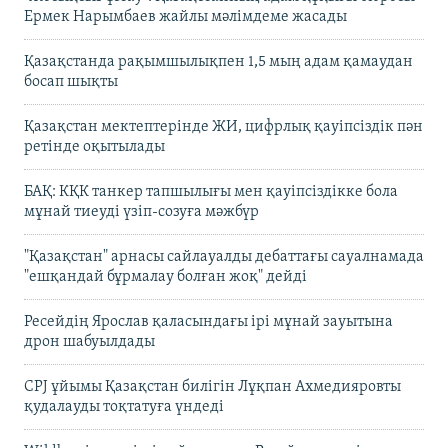
Ермек Нарымбаев жайлы мәлімдеме жасады
Қазақстанда рақымшылықпен 1,5 мың адам қамаудан
босап шықты
Қазақстан мектептерінде ЖИ, цифрлық қауіпсіздік пән
ретінде оқытылады
БАҚ: КҚК танкер тапшылығы мен қауіпсіздікке бола
мұнай тиеуді үзіп-созуға мәжбүр
"Қазақстан" арнасы сайлауалды дебаттағы сауалнамада
"ешқандай бұрмалау болған жоқ" дейді
Ресейдің Ярослав қаласындағы ірі мұнай зауытына
дрон шабуылдады
CPJ ұйымы Қазақстан билігін Лұқпан Ахмедияровты
қудалауды тоқтатуға үндеді