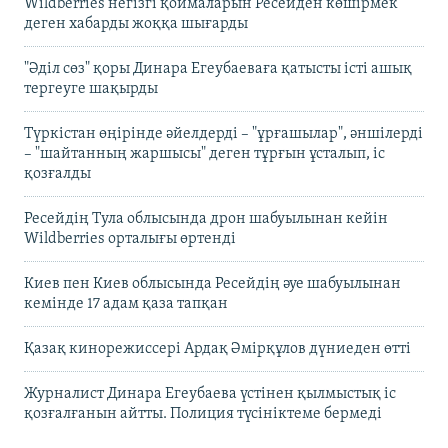
Wildberries негізгі қоймаларын Ресейден көшірмек
деген хабарды жоққа шығарды
"Әділ сөз" қоры Динара Егеубаеваға қатысты істі ашық
тергеуге шақырды
Түркістан өңірінде әйелдерді – "ұрғашылар", әншілерді
– "шайтанның жаршысы" деген тұрғын ұсталып, іс
қозғалды
Ресейдің Тула облысында дрон шабуылынан кейін
Wildberries орталығы өртенді
Киев пен Киев облысында Ресейдің әуе шабуылынан
кемінде 17 адам қаза тапқан
Қазақ кинорежиссері Ардақ Әмірқұлов дүниеден өтті
Журналист Динара Егеубаева үстінен қылмыстық іс
қозғалғанын айтты. Полиция түсініктеме бермеді