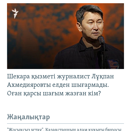
Шекара қызметі журналист Лұқпан
Ахмедияровты елден шығармады.
Оған қарсы шағым жазған кім?
Жаңалықтар
"Жосықсыз ұстау". Қазақстанның адам құқығы бюросы