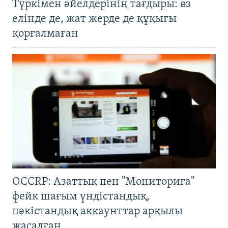
Түркімен әйелдерінің тағдыры: өз
елінде де, жат жерде де құқығы
қорғалмаған
OCCRP: Азаттық пен "Мониториға"
фейк шағым үндістандық,
пәкістандық аккаунттар арқылы
жасалған