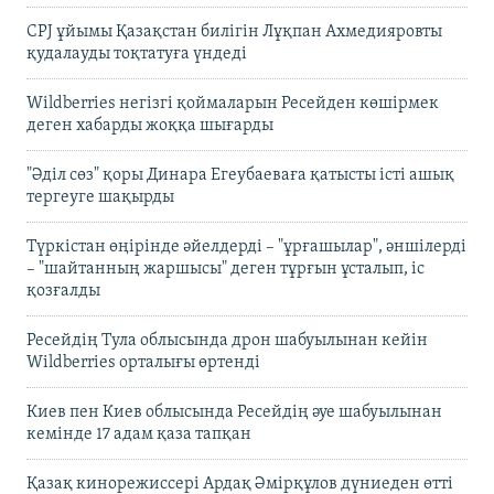
CPJ ұйымы Қазақстан билігін Лұқпан Ахмедияровты
қудалауды тоқтатуға үндеді
Wildberries негізгі қоймаларын Ресейден көшірмек
деген хабарды жоққа шығарды
"Әділ сөз" қоры Динара Егеубаеваға қатысты істі ашық
тергеуге шақырды
Түркістан өңірінде әйелдерді – "ұрғашылар", әншілерді
– "шайтанның жаршысы" деген тұрғын ұсталып, іс
қозғалды
Ресейдің Тула облысында дрон шабуылынан кейін
Wildberries орталығы өртенді
Киев пен Киев облысында Ресейдің әуе шабуылынан
кемінде 17 адам қаза тапқан
Қазақ кинорежиссері Ардақ Әмірқұлов дүниеден өтті