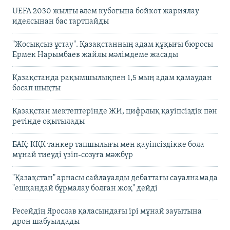
UEFA 2030 жылғы әлем кубогына бойкот жариялау
идеясынан бас тартпайды
"Жосықсыз ұстау". Қазақстанның адам құқығы бюросы
Ермек Нарымбаев жайлы мәлімдеме жасады
Қазақстанда рақымшылықпен 1,5 мың адам қамаудан
босап шықты
Қазақстан мектептерінде ЖИ, цифрлық қауіпсіздік пән
ретінде оқытылады
БАҚ: КҚК танкер тапшылығы мен қауіпсіздікке бола
мұнай тиеуді үзіп-созуға мәжбүр
"Қазақстан" арнасы сайлауалды дебаттағы сауалнамада
"ешқандай бұрмалау болған жоқ" дейді
Ресейдің Ярослав қаласындағы ірі мұнай зауытына
дрон шабуылдады