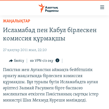
Accessibility
links
Skip
ЖАҢАЛЫҚТАР
to
ЖАҢАЛЫҚТАР
Исламабад пен Кабул бірлескен
main
САЯСАТ
content
комиссия құрмақшы
AZATTYQTV
Skip
to
27 қаңтар 2011 жыл, 22:20
ҚАҢТАР ОҚИҒАСЫ
main
АДАМ ҚҰҚЫҚТАРЫ
Бөлісу
VPN-сіз оқу
Navigation
Skip
ӘЛЕУМЕТ
Пәкістан мен Ауғанстан аймақта бейбітшілік
to
орнату мақсатында бірлескен комиссия
ӘЛЕМ
Search
құрмақшы. Бұл туралы бүгін Исламабадта ауған
АРНАЙЫ ЖОБАЛАР
әріптесі Залмай Расулмен бірге баспасөз
мәслихатын өткізген Пәкістанның сыртқы істер
Русский
министрі Шах Мехмуд Куреши мәлімдеді.