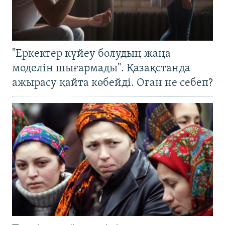
"Еркектер күйеу болудың жаңа
моделін шығармады". Қазақстанда
ажырасу қайта көбейді. Оған не себеп?