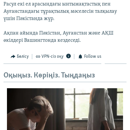
Расул екі ел арасындағы ынтымақтастық пен
ЖАЗЫЛЫҢЫЗ
Ауғанстандағы тұрақтылық мәселесін талқылау
үшін Пәкістанда жүр.
Басқа тілдерде
Ақпан айында Пәкістан, Ауғанстан және АҚШ
өкілдері Вашингтонда кездеседі.
Бөлісу
VPN-сіз оқу
Follow us
Оқыңыз. Көріңіз. Тыңдаңыз