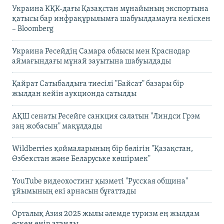
Украина КҚК-дағы Қазақстан мұнайының экспортына
қатысы бар инфрақұрылымға шабуылдамауға келіскен
– Bloomberg
Украина Ресейдің Самара облысы мен Краснодар
аймағындағы мұнай зауытына шабуылдады
Қайрат Сатыбалдыға тиесілі "Байсат" базары бір
жылдан кейін аукционда сатылды
АҚШ сенаты Ресейге санкция салатын "Линдси Грэм
заң жобасын" мақұлдады
Wildberries қоймаларының бір бөлігін "Қазақстан,
Өзбекстан және Беларуське көшірмек"
YouTube видеохостинг қызметі "Русская община"
ұйымының екі арнасын бұғаттады
Орталық Азия 2025 жылы әлемде туризм ең жылдам