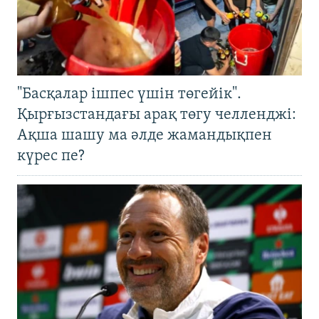
"Басқалар ішпес үшін төгейік".
Қырғызстандағы арақ төгу челленджі:
Ақша шашу ма әлде жамандықпен
күрес пе?