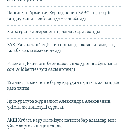
өскен өңір атанды
Пашинян: Армения Еуроодақ пен ЕАЭО-ның бірін
таңдау жайлы референдум өткізбейді
Білім грант иегерлерінің тізімі жарияланды
БАҚ: Қазақстан Теңіз кен орнында экологиялық заң
талабы сақталмаған дейді
Ресейдің Екатеринбург қаласында дрон шабуылынан
соң Wildberries қоймасы өртенді
Таиландта мектепте біреу қарудан оқ атып, алты адам
қаза тапты
Прокуратура журналист Александра Алёхованың
үкімін жеңілдетуді сұраған
АҚШ Кубаға қару жеткізуге қатысы бар адамдар мен
ұйымдарға санкция салды