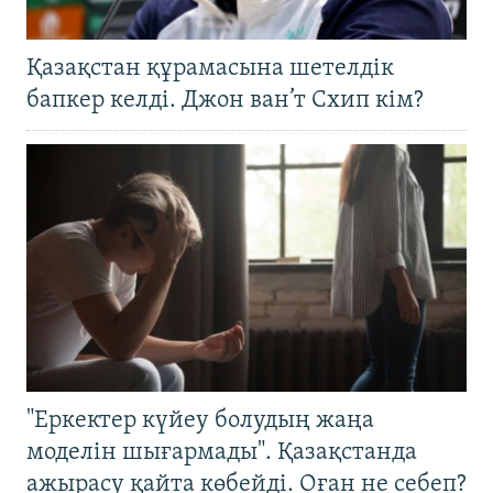
Қазақстан құрамасына шетелдік
бапкер келді. Джон ван’т Схип кім?
"Еркектер күйеу болудың жаңа
моделін шығармады". Қазақстанда
ажырасу қайта көбейді. Оған не себеп?