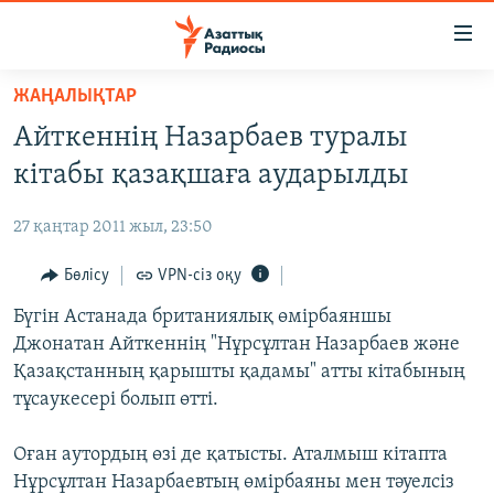
Accessibility
links
Skip
ЖАҢАЛЫҚТАР
to
ЖАҢАЛЫҚТАР
Айткеннің Назарбаев туралы
main
САЯСАТ
content
кітабы қазақшаға аударылды
AZATTYQTV
Skip
to
27 қаңтар 2011 жыл, 23:50
ҚАҢТАР ОҚИҒАСЫ
main
АДАМ ҚҰҚЫҚТАРЫ
Бөлісу
VPN-сіз оқу
Navigation
Skip
ӘЛЕУМЕТ
Бүгін Астанада британиялық өмірбаяншы
to
Джонатан Айткеннің "Нұрсұлтан Назарбаев және
ӘЛЕМ
Search
Қазақстанның қарышты қадамы" атты кітабының
АРНАЙЫ ЖОБАЛАР
тұсаукесері болып өтті.
Русский
Оған аутордың өзі де қатысты. Аталмыш кітапта
Нұрсұлтан Назарбаевтың өмірбаяны мен тәуелсіз