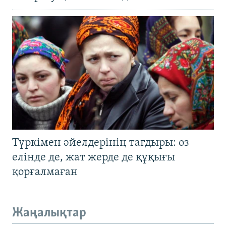
Түркімен әйелдерінің тағдыры: өз
елінде де, жат жерде де құқығы
қорғалмаған
Жаңалықтар