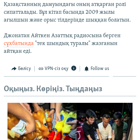
Қазақстанның дамуындағы оның атқарған ролі
ЖАЗЫЛЫҢЫЗ
сипатталады. Бұл кітап басында 2009 жылы
ағылшын және орыс тілдерінде шыққан болатын.
Басқа тілдерде
Джонатан Айткен Азаттық радиосына берген
сұхбатында
"тек шындық туралы" жазғанын
айтқан еді.
Бөлісу
VPN-сіз оқу
Follow us
Оқыңыз. Көріңіз. Тыңдаңыз