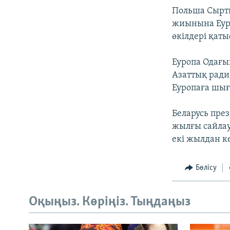
Польша Сыртқ
жиынына Еуро
өкілдері қаты
Еуропа Одағы
Азаттық радио
Еуропаға шығ
Беларусь пре
жылғы сайлау
екі жылдан к
Бөлісу
Оқыңыз. Көріңіз. Тыңдаңыз