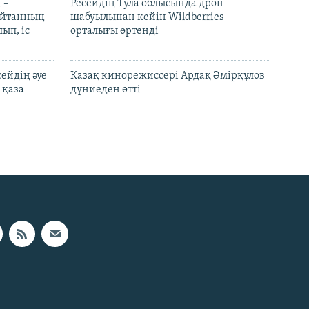
 –
Ресейдің Тула облысында дрон
шайтанның
шабуылынан кейін Wildberries
ып, іс
орталығы өртенді
ейдің әуе
Қазақ кинорежиссері Ардақ Әмірқұлов
 қаза
дүниеден өтті