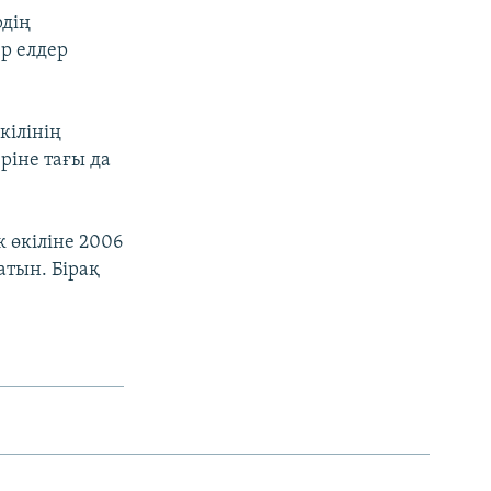
рдің
р елдер
кілінің
ріне тағы да
 өкіліне 2006
атын. Бірақ