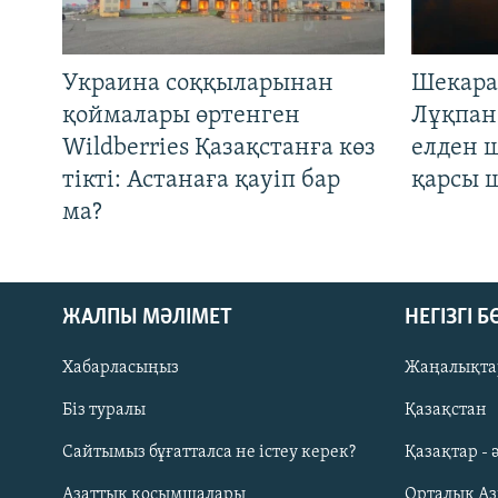
Украина соққыларынан
Шекара
қоймалары өртенген
Лұқпан
Wildberries Қазақстанға көз
елден 
тікті: Астанаға қауіп бар
қарсы 
ма?
ЖАЛПЫ МӘЛІМЕТ
НЕГІЗГІ 
Хабарласыңыз
Жаңалықта
Біз туралы
Қазақстан
Русский
Сайтымыз бұғатталса не істеу керек?
Қазақтар - 
Азаттық қосымшалары
Орталық А