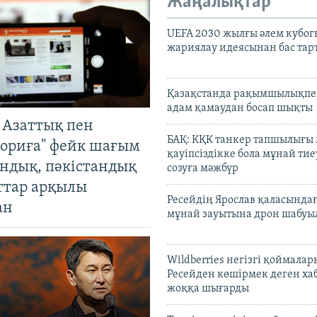
Жаңалықтар
UEFA 2030 жылғы әлем кубог
жариялау идеясынан бас та
Қазақстанда рақымшылықпен
адам қамаудан босап шықты
 Азаттық пен
БАҚ: КҚК танкер тапшылығы
ориға" фейк шағым
қауіпсіздікке бола мұнай тиеу
андық, пәкістандық
созуға мәжбүр
ттар арқылы
Ресейдің Ярослав қаласындағ
ан
мұнай зауытына дрон шабуы
Wildberries негізгі қоймала
Ресейден көшірмек деген ха
жоққа шығарды