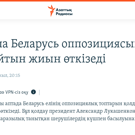
а Беларусь оппозицияс
йтын жиын өткізеді
жыл, 20:15
VPN-сіз оқу
ы аптада Беларусь елінің оппозициялық топтарын қол
өткізеді. Бұл қолдау президент Александр Лукашенко
аразылық танытқан шерушілердің күшпен басылуына