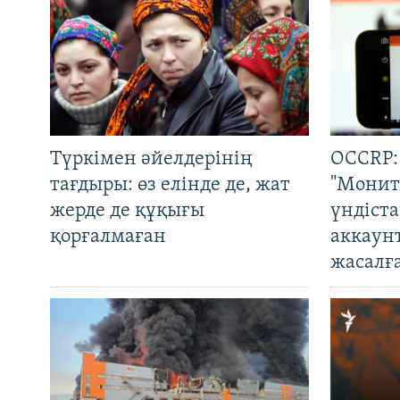
Түркімен әйелдерінің
OCCRP:
тағдыры: өз елінде де, жат
"Монит
жерде де құқығы
үндіст
қорғалмаған
аккаун
жасалғ