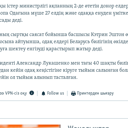
ы істер министрлігі ақпанның 2-де өтетін донор елде
па Одағына мүше 27 елдің және одаққа енуден үмітке
сады деді.
ның сыртқы саясат бойынша басшысы Кэтрин Эштон ө
сына айтуынша, одақ елдері Беларусь билігінің өкілде
уға шектеу енгізуді қарастырып жатыр деді.
зиденті Александр Лукашенко мен тағы 40 шақты билік
дан кейін одақ кеңістігіне кіруге тыйым салынған бол
ейін ол тыйым алынып тасталған.
VPN-сіз оқу
Follow us
Принтерден шығару