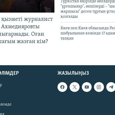
Түркістан өңірінде әйелдерді
"ұрғашылар", әншілерді – "
жаршысы" деген тұрғын ұстал
қозғалды
 қызметі журналист
 Ахмедияровты
Киев пен Киев облысында Рес
шығармады. Оған
шабуылынан кемінде 17 адам
тапқан
шағым жазған кім?
БӨЛІМДЕР
ЖАЗЫЛЫҢЫЗ
р
әлемде
зия