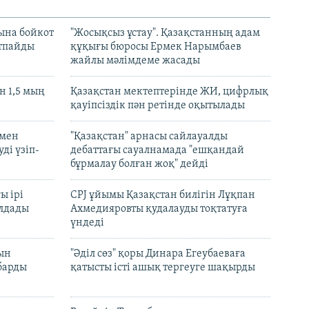
ына бойкот
"Жосықсыз ұстау". Қазақстанның адам
ртпайды
құқығы бюросы Ермек Нарымбаев
жайлы мәлімдеме жасады
 1,5 мың
Қазақстан мектептерінде ЖИ, цифрлық
қауіпсіздік пән ретінде оқытылады
 мен
"Қазақстан" арнасы сайлауалды
ді үзіп-
дебаттағы сауалнамада "ешқандай
бұрмалау болған жоқ" дейді
ы ірі
CPJ ұйымы Қазақстан билігін Лұқпан
лдады
Ахмедияровты қудалауды тоқтатуға
үндеді
рын
"Әділ сөз" қоры Динара Егеубаеваға
барды
қатысты істі ашық тергеуге шақырды