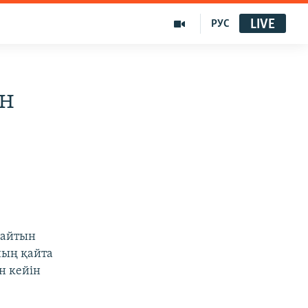
LIVE
РУС
ын
дайтын
ның қайта
н кейін