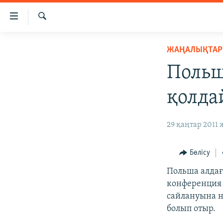
Accessibility
links
İздеу
Skip
ЖАҢАЛЫҚТАР
ЖАҢАЛЫҚТАР
to
САЯСАТ
main
Польш
content
AZATTYQTV
Skip
қолда
ҚАҢТАР ОҚИҒАСЫ
to
main
АДАМ ҚҰҚЫҚТАРЫ
29 қаңтар 2011 
Navigation
ӘЛЕУМЕТ
Skip
to
ӘЛЕМ
Бөлісу
Search
АРНАЙЫ ЖОБАЛАР
Польша алдағ
конференция 
сайлануына н
болып отыр.