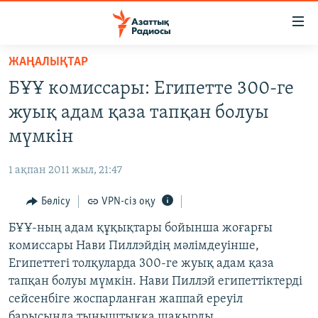
Accessibility
links
Skip
ЖАҢАЛЫҚТАР
to
ЖАҢАЛЫҚТАР
БҰҰ комиссары: Египетте 300-ге
main
САЯСАТ
content
жуық адам қаза тапқан болуы
AZATTYQTV
Skip
мүмкін
to
ҚАҢТАР ОҚИҒАСЫ
main
1 ақпан 2011 жыл, 21:47
АДАМ ҚҰҚЫҚТАРЫ
Navigation
Skip
Бөлісу
VPN-сіз оқу
ӘЛЕУМЕТ
to
БҰҰ-ның адам құқықтары бойынша жоғарғы
ӘЛЕМ
Search
комиссары Нави Пиллэйдің мәлімдеуінше,
АРНАЙЫ ЖОБАЛАР
Египеттегі толқуларда 300-ге жуық адам қаза
тапқан болуы мүмкін. Нави Пиллэй египеттіктерді
Русский
сейсенбіге жоспарланған жаппай ереуіл
барысында тыныштыққа шақырды.