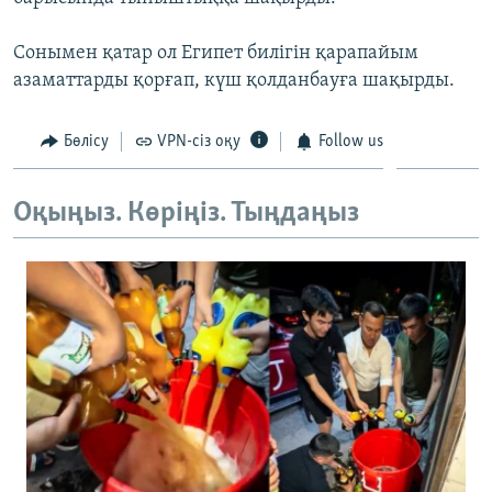
ЖАЗЫЛЫҢЫЗ
Сонымен қатар ол Египет билігін қарапайым
азаматтарды қорғап, күш қолданбауға шақырды.
Басқа тілдерде
Бөлісу
VPN-сіз оқу
Follow us
Оқыңыз. Көріңіз. Тыңдаңыз