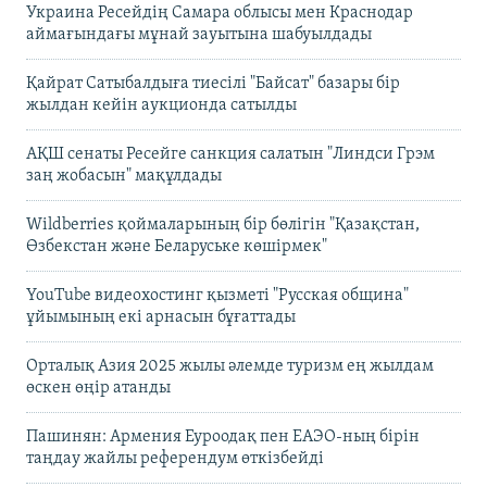
Украина Ресейдің Самара облысы мен Краснодар
аймағындағы мұнай зауытына шабуылдады
Қайрат Сатыбалдыға тиесілі "Байсат" базары бір
жылдан кейін аукционда сатылды
АҚШ сенаты Ресейге санкция салатын "Линдси Грэм
заң жобасын" мақұлдады
Wildberries қоймаларының бір бөлігін "Қазақстан,
Өзбекстан және Беларуське көшірмек"
YouTube видеохостинг қызметі "Русская община"
ұйымының екі арнасын бұғаттады
Орталық Азия 2025 жылы әлемде туризм ең жылдам
өскен өңір атанды
Пашинян: Армения Еуроодақ пен ЕАЭО-ның бірін
таңдау жайлы референдум өткізбейді