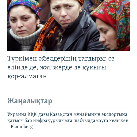
Түркімен әйелдерінің тағдыры: өз
елінде де, жат жерде де құқығы
қорғалмаған
Жаңалықтар
Украина КҚК-дағы Қазақстан мұнайының экспортына
қатысы бар инфрақұрылымға шабуылдамауға келіскен
– Bloomberg