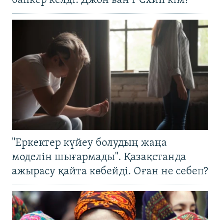
бапкер келді. Джон ван’т Схип кім?
"Еркектер күйеу болудың жаңа
моделін шығармады". Қазақстанда
ажырасу қайта көбейді. Оған не себеп?