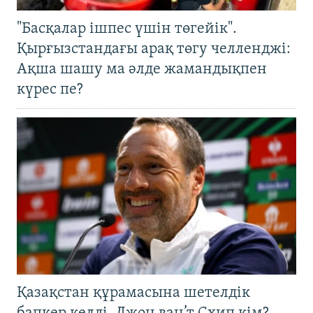
"Басқалар ішпес үшін төгейік".
Қырғызстандағы арақ төгу челленджі:
Ақша шашу ма әлде жамандықпен
күрес пе?
Қазақстан құрамасына шетелдік