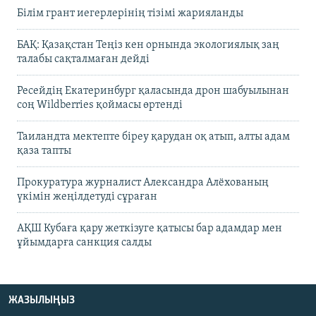
Білім грант иегерлерінің тізімі жарияланды
БАҚ: Қазақстан Теңіз кен орнында экологиялық заң
талабы сақталмаған дейді
Ресейдің Екатеринбург қаласында дрон шабуылынан
соң Wildberries қоймасы өртенді
Таиландта мектепте біреу қарудан оқ атып, алты адам
қаза тапты
Прокуратура журналист Александра Алёхованың
үкімін жеңілдетуді сұраған
АҚШ Кубаға қару жеткізуге қатысы бар адамдар мен
ұйымдарға санкция салды
ЖАЗЫЛЫҢЫЗ