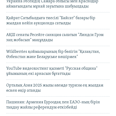
Украина Ресейдің Самара облысы мен Краснодар
аймағындағы мұнай зауытына шабуылдады
Қайрат Сатыбалдыға тиесілі "Байсат" базары бір
жылдан кейін аукционда сатылды
АҚШ сенаты Ресейге санкция салатын "Линдси Грэм
заң жобасын" мақұлдады
Wildberries қоймаларының бір бөлігін "Қазақстан,
Өзбекстан және Беларуське көшірмек"
YouTube видеохостинг қызметі "Русская община"
ұйымының екі арнасын бұғаттады
Орталық Азия 2025 жылы әлемде туризм ең жылдам
өскен өңір атанды
Пашинян: Армения Еуроодақ пен ЕАЭО-ның бірін
таңдау жайлы референдум өткізбейді