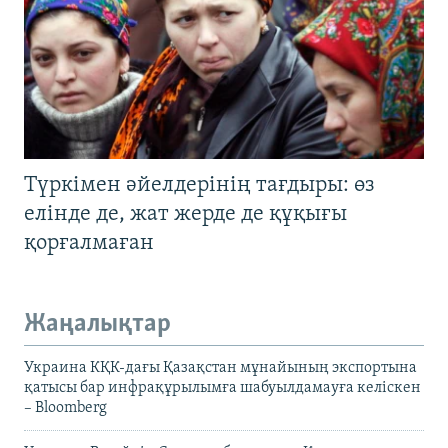
Түркімен әйелдерінің тағдыры: өз
елінде де, жат жерде де құқығы
қорғалмаған
Жаңалықтар
Украина КҚК-дағы Қазақстан мұнайының экспортына
қатысы бар инфрақұрылымға шабуылдамауға келіскен
– Bloomberg