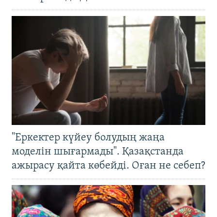
"Еркектер күйеу болудың жаңа
моделін шығармады". Қазақстанда
ажырасу қайта көбейді. Оған не себеп?