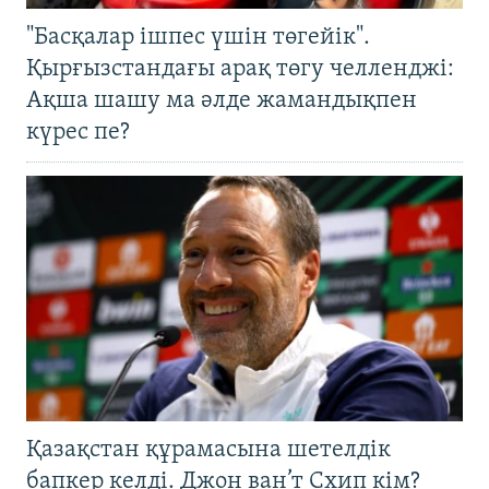
"Басқалар ішпес үшін төгейік".
Қырғызстандағы арақ төгу челленджі:
Ақша шашу ма әлде жамандықпен
күрес пе?
Қазақстан құрамасына шетелдік
бапкер келді. Джон ван’т Схип кім?