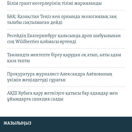
Білім грант иегерлерінің тізімі жарияланды
БАҚ: Қазақстан Теңіз кен орнында экологиялық заң
талабы сақталмаған дейді
Ресейдің Екатеринбург қаласында дрон шабуылынан
соң Wildberries қоймасы өртенді
Таиландта мектепте біреу қарудан оқ атып, алты адам
қаза тапты
Прокуратура журналист Александра Алёхованың
үкімін жеңілдетуді сұраған
АҚШ Кубаға қару жеткізуге қатысы бар адамдар мен
ұйымдарға санкция салды
ЖАЗЫЛЫҢЫЗ