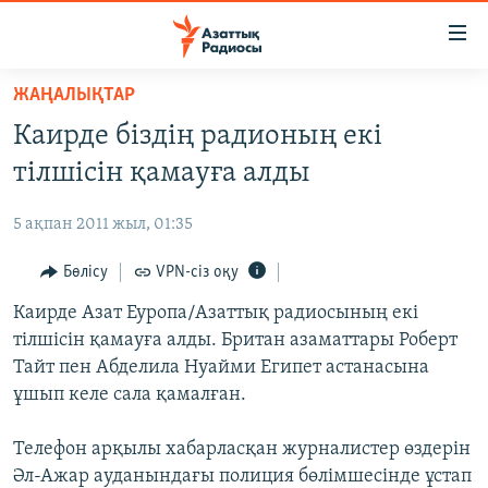
Accessibility
links
Skip
ЖАҢАЛЫҚТАР
to
ЖАҢАЛЫҚТАР
Каирде біздің радионың екі
main
САЯСАТ
content
тілшісін қамауға алды
AZATTYQTV
Skip
to
5 ақпан 2011 жыл, 01:35
ҚАҢТАР ОҚИҒАСЫ
main
АДАМ ҚҰҚЫҚТАРЫ
Бөлісу
VPN-сіз оқу
Navigation
Skip
ӘЛЕУМЕТ
Каирде Азат Еуропа/Азаттық радиосының екі
to
тілшісін қамауға алды. Британ азаматтары Роберт
ӘЛЕМ
Search
Тайт пен Абделила Нуайми Египет астанасына
АРНАЙЫ ЖОБАЛАР
ұшып келе сала қамалған.
Русский
Телефон арқылы хабарласқан журналистер өздерін
Әл-Ажар ауданындағы полиция бөлімшесінде ұстап