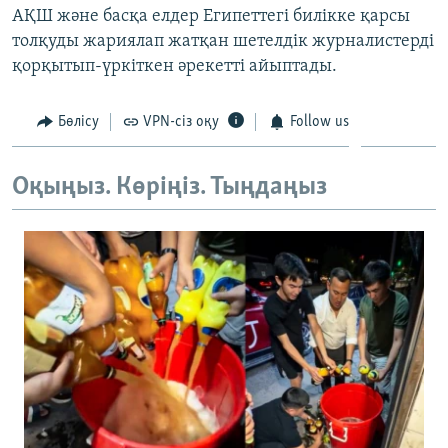
АҚШ және басқа елдер Египеттегі билікке қарсы
толқуды жариялап жатқан шетелдік журналистерді
қорқытып-үркіткен әрекетті айыптады.
Бөлісу
VPN-сіз оқу
Follow us
Оқыңыз. Көріңіз. Тыңдаңыз