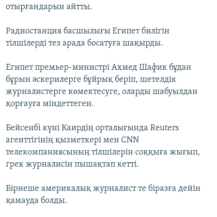
отырғандарын айтты.
ЖАЗЫЛЫҢЫЗ
Радиостанция басшылығы Египет билігін
тілшілерді тез арада босатуға шақырды.
Басқа тілдерде
Египет премьер-министрі Ахмед Шафик бұдан
бұрын әскерилерге бұйрық беріп, шетелдік
журналистерге көмектесуге, оларды шабуылдан
қорғауға міндеттеген.
Бейсенбі күні Каирдің орталығында Reuters
агенттігінің қызметкері мен CNN
телекомпаниясының тілшілерін соққыға жығып,
грек журналисін пышақтап кетті.
Бірнеше америкалық журналист те біразға дейін
қамауда болды.