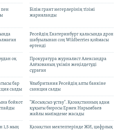
 пен
Білім грант иегерлерінің тізімі
лы
жарияланды
нында
Ресейдің Екатеринбург қаласында дрон
талмаған
шабуылынан соң Wildberries қоймасы
өртенді
рудан оқ
Прокуратура журналист Александра
Алёхованың үкімін жеңілдетуді
сұраған
атысы бар
Ұлыбритания Ресейдің алты банкіне
кция салды
санкция салды
ына бойкот
"Жосықсыз ұстау". Қазақстанның адам
ртпайды
құқығы бюросы Ермек Нарымбаев
жайлы мәлімдеме жасады
 1,5 мың
Қазақстан мектептерінде ЖИ, цифрлық