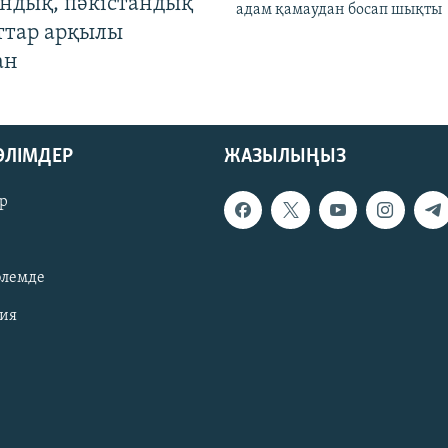
андық, пәкістандық
адам қамаудан босап шықты
ттар арқылы
ан
БӨЛІМДЕР
ЖАЗЫЛЫҢЫЗ
р
әлемде
зия