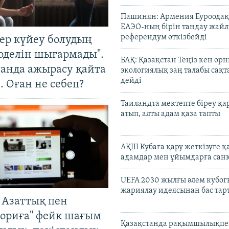
Пашинян: Армения Еуроодақ
ЕАЭО-ның бірін таңдау жай
референдум өткізбейді
тер күйеу болудың
оделін шығармады".
БАҚ: Қазақстан Теңіз кен ор
танда ажырасу қайта
экологиялық заң талабы сақ
дейді
. Оған не себеп?
Таиландта мектепте біреу қа
атып, алты адам қаза тапты
АҚШ Кубаға қару жеткізуге қ
адамдар мен ұйымдарға сан
UEFA 2030 жылғы әлем кубог
жариялау идеясынан бас та
 Азаттық пен
ориға" фейк шағым
Қазақстанда рақымшылықпен