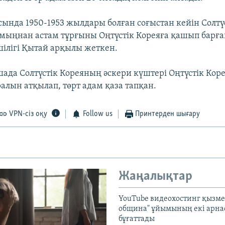
сында 1950-1953 жылдары болған соғыстан кейін Солтү
мыңнан астам тұрғыны Оңтүстік Кореяға қашып барған
ілігі Қытай арқылы жеткен.
ада Солтүстік Кореяның әскери күштері Оңтүстік Кор
алын атқылап, төрт адам қаза тапқан.
VPN-сіз оқу
Follow us
Принтерден шығару
Жаңалықтар
YouTube видеохостинг қызмет
община" ұйымының екі арн
бұғаттады