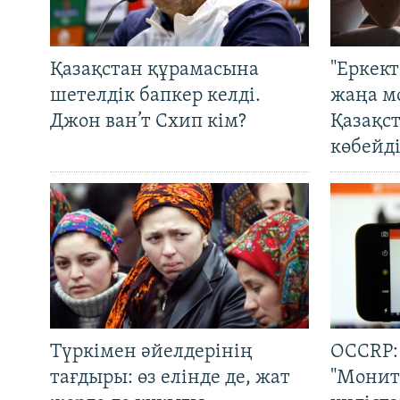
Қазақстан құрамасына
"Еркек
шетелдік бапкер келді.
жаңа м
Джон ван’т Схип кім?
Қазақс
көбейді
Түркімен әйелдерінің
OCCRP:
тағдыры: өз елінде де, жат
"Монит