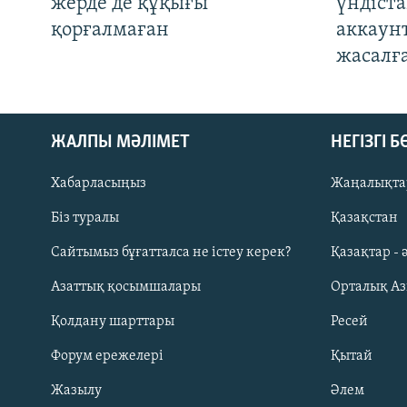
жерде де құқығы
үндіст
қорғалмаған
аккаун
жасалғ
ЖАЛПЫ МӘЛІМЕТ
НЕГІЗГІ 
Хабарласыңыз
Жаңалықта
Біз туралы
Қазақстан
Русский
Сайтымыз бұғатталса не істеу керек?
Қазақтар - 
Азаттық қосымшалары
Орталық А
ЖАЗЫЛЫҢЫЗ
Қолдану шарттары
Ресей
Форум ережелері
Қытай
Жазылу
Әлем