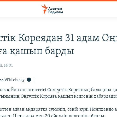
стік Кореядан 31 адам Оң
ға қашып барды
, 14:01
VPN-сіз оқу
ялық Йонхап агенттігі Солтүстік Кореяның балықшы 
рғынының Оңтүстік Кореяға қашып келгенін хабарлады
еттен алған ақпаратқа сүйеніп, сенбі күні Йонпхендо
еяден 11 ер адам мен 20 әйелдің келгенін айтады.