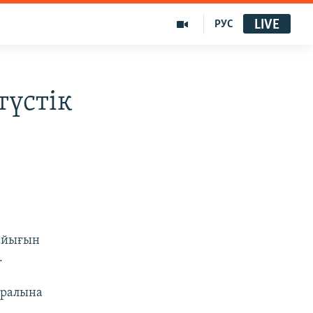
LIVE
РУС
түстік
қайығын
.
 аралына