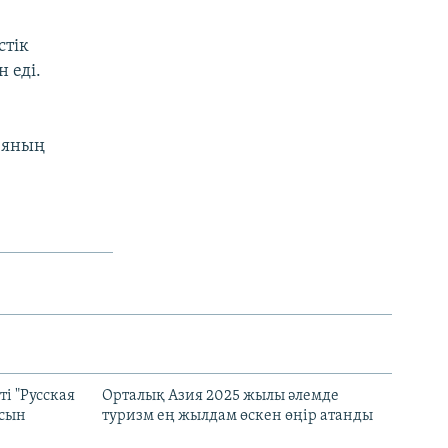
стік
 еді.
еяның
і "Русская
Орталық Азия 2025 жылы әлемде
асын
туризм ең жылдам өскен өңір атанды