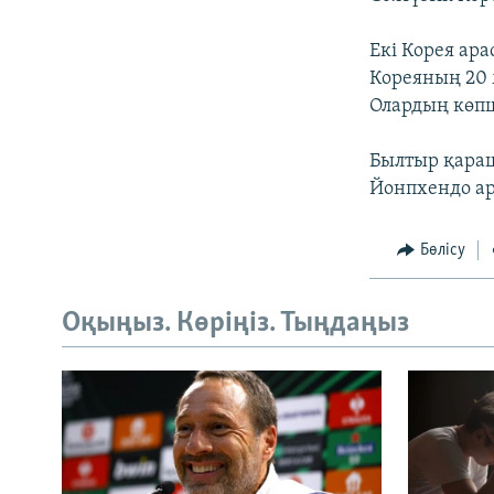
Екі Корея ара
Кореяның 20 
Олардың көпш
Былтыр қараш
Йонпхендо ар
Бөлісу
Оқыңыз. Көріңіз. Тыңдаңыз