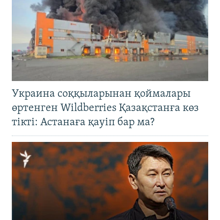
Украина соққыларынан қоймалары
өртенген Wildberries Қазақстанға көз
тікті: Астанаға қауіп бар ма?