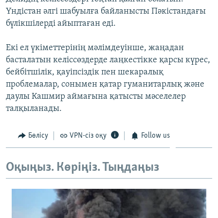
ЖАЗЫЛЫҢЫЗ
Үндістан әлгі шабуылға байланысты Пәкістандағы
бүлікшілерді айыптаған еді.
Екі ел үкіметтерінің мәлімдеуінше, жаңадан
Басқа тілдерде
басталатын келіссөздерде лаңкестікке қарсы күрес,
бейбітшілік, қауіпсіздік пен шекаралық
проблемалар, сонымен қатар гуманитарлық және
даулы Кашмир аймағына қатысты мәселелер
талқыланады.
Бөлісу
VPN-сіз оқу
Follow us
Оқыңыз. Көріңіз. Тыңдаңыз