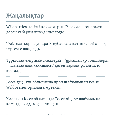
Жаңалықтар
Wildberries негізгі қоймаларын Ресейден көшірмек
деген хабарды жоққа шығарды
"Әділ сөз" қоры Динара Егеубаеваға қатысты істі ашық
тергеуге шақырды
Түркістан өңірінде әйелдерді – "ұрғашылар", әншілерді
– "шайтанның азаншысы" деген тұрғын ұсталып, іс
қозғалды
Ресейдің Тула облысында дрон шабуылынан кейін
Wildberries орталығы өртенді
Киев пен Киев облысында Ресейдің әуе шабуылынан
кемінде 17 адам қаза тапқан