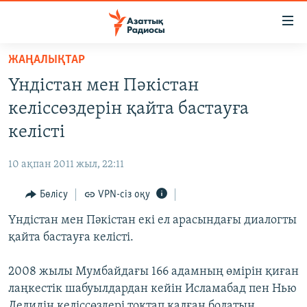
Accessibility
links
Skip
ЖАҢАЛЫҚТАР
to
ЖАҢАЛЫҚТАР
Үндістан мен Пәкістан
main
САЯСАТ
content
келіссөздерін қайта бастауға
AZATTYQTV
Skip
келісті
to
ҚАҢТАР ОҚИҒАСЫ
main
10 ақпан 2011 жыл, 22:11
АДАМ ҚҰҚЫҚТАРЫ
Navigation
Skip
Бөлісу
VPN-сіз оқу
ӘЛЕУМЕТ
to
Үндістан мен Пәкістан екі ел арасындағы диалогты
ӘЛЕМ
Search
қайта бастауға келісті.
АРНАЙЫ ЖОБАЛАР
2008 жылы Мумбайдағы 166 адамның өмірін қиған
Русский
лаңкестік шабуылдардан кейін Исламабад пен Нью
Делидің келіссөздері тоқтап қалған болатын.