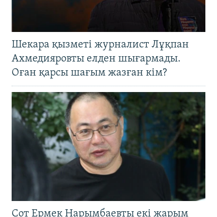
Шекара қызметі журналист Лұқпан
Ахмедияровты елден шығармады.
Оған қарсы шағым жазған кім?
Сот Ермек Нарымбаевты екі жарым