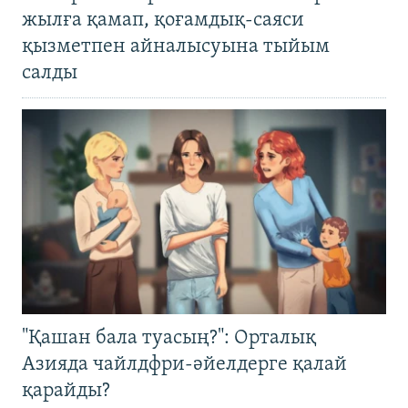
жылға қамап, қоғамдық-саяси
қызметпен айналысуына тыйым
салды
"Қашан бала туасың?": Орталық
Азияда чайлдфри-әйелдерге қалай
қарайды?