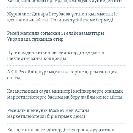
Қазақ кинорежиссері Ардақ Әмірқұлов дүниеден өтті
Журналист Динара Егеубаева үстінен қылмыстық іс
қозғалғанын айтты. Полиция түсініктеме бермеді
Ресей жағында соғысқан 51 елдің азаматтары
Украинада тұтқында отыр
Путин елден кеткен ресейліктердің құқығын
шектейтін заңға қол қойды
АҚШ Ресейдің құрлықтағы әскеріне қарсы санкция
енгізді
Қазақстанның сауда министрі кәсіпкерлерге отандық
маркетплейстерге басымдық беру жайлы кеңес айтты
Ресейлік шенеунік Мәскеу мен Астана
маркетплейстерді біріктірмек дейді
Қазақстанға шетелдіктерді электронды рұқсатпен